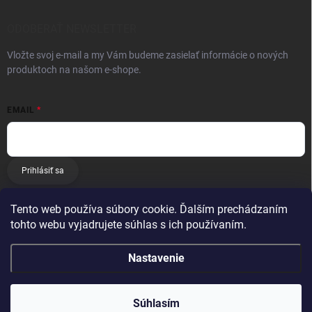
ODOBERAŤ NEWSLETTER
Vložte svoj e-mail a my Vám budeme zasielať informácie o nových
produktoch na našom e-shope.
EMAIL
Prihlásiť sa
Tento web používa súbory cookie. Ďalším prechádzaním
tohto webu vyjadrujete súhlas s ich používaním.
Nastavenie
Copyright 2026
E-matrac.sk
. Všetky práva vyhradené.
Súhlasím