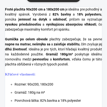
Froté plachta 90x200 cm a 180x200 cm
je ideálna pre pohodlný a
kvalitný spánok. Vyrobená z
82% bavlny
a
18% polyesteru
,
ponúka
jemnosť na dotyk
a
odolnosť
, pričom sa vyznačuje
vysokou priedušnosťou
a
vynikajúcou absorpciou vlhkosti
, čo
zabezpečuje maximálny komfort pri spánku.
Gumička po celom obvode
plachty zabezpečuje, že sa pevne
napne na matrac
,
nešmýka sa
a
zaisťuje stabilitu
, čím zvyšuje jej
dlhú životnosť
. Ideálna je pre tých, ktorí hľadajú kvalitný produkt
na každodenné použitie.
Gramáž 180g/m²
poskytuje ideálnu
rovnováhu medzi
pevnosťou
a
komfortom
, vďaka čomu je táto
plachta obľúbená v rôznych typoch postelí.
Kľúčové vlastnosti:
Rozmer: 90x200, 180x200
Gramáž: 180g na
m²
Povrchová látka: 82% bavlna a 18% polyester