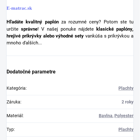
E-matrac.sk
Hľadáte kvalitný
paplón
za rozumné ceny? Potom ste tu
určite
správne
! V našej ponuke nájdete
klasické paplóny,
hrejivé prikrývky alebo výhodné sety
vankúša s prikrývkou a
mnoho ďalších...
Dodatočné parametre
Kategória
:
Plachty
Záruka
:
2 roky
Materiál
:
Bavlna
,
Polyester
Typ
:
Plachty