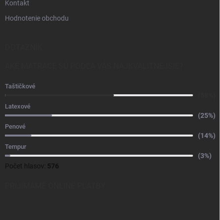
Kontakt
Hodnotenie obchodu
DOTAZNÍK
AKÉ MATRACE SÚ PODĽA VÁS NAJKVALITNEJŠIE?
Taštičkové
(58%)
Latexové
(25%)
Penové
(14%)
Tempur
(3%)
Počet hlasov:
576
PRIJÍMAME ONLINE PLATBY