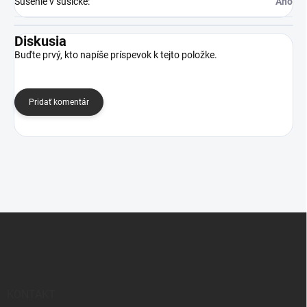
Sušenie v sušičke
:
Áno
Diskusia
Buďte prvý, kto napíše príspevok k tejto položke.
Pridať komentár
Z
á
p
ä
t
i
KONTAKT