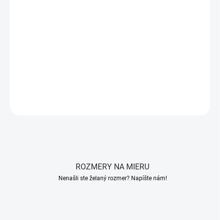
Froté plachta 90x200 cm a 180x200 cm
je
jemná na dotyk
a
odolná
, vyrobená z
82% bavlny a 18% polyesteru
. Zaručuje
vysokú priedušnosť
a
výbornú absorpciu vlhkosti
.
Gumička po
obvode
poskytuje
stabilitu
a
dlhú životnosť
.
DETAILNÉ INFORMÁCIE
OPÝTAŤ SA
STRÁŽIŤ
ROZMERY NA MIERU
Nenašli ste želaný rozmer? Napíšte nám!