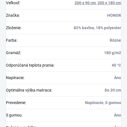
Veľkosť
:
200 x 90 cm
,
200 x 180 cm
Značka
:
HONOR
Zloženie
:
82% bavlna, 18% polyester
Farba
:
Rôzne
Gramáž
:
180 g/m2
Odporúčaná teplota prania
:
40 °C
Napínacie
:
Áno
Optimálna výška matraca
:
Do 20 cm
Prevedenie
:
Napínacie, S gumou
S gumou
:
Áno