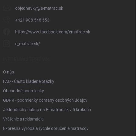
e
objednavky
@
e-matrac.sk
+421 908 548 553
https://www.facebook.com/ematrac.sk
e_matrac.sk/
INFORMÁCIE PRE VÁS
O nás
FAQ - Často kladené otázky
Obchodné podmienky
GDPR - podmienky ochrany osobných údajov
Jednoduchý nákup na E-matrac.sk v 5 krokoch
Vrátenie a reklamácia
Expresná výroba a rýchle doručenie matracov