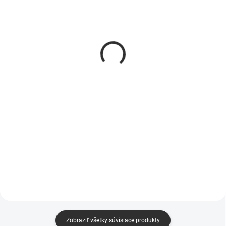
DO 5 PRACOVNÝCH DNÍ
DO 5 PRACOVNÝCH DNÍ
(50 KS)
(50 KS)
Froté plachta 200x220
Froté plachta 140x200 a
160x200
€34
€29
od
€28 bez DPH
od €24 bez DPH
Detail
Detail
Froté plachta 200x220 cm je
jemná na dotyk, odolná a
Froté plachta 140x200 cm a
vyrobená z 82% bavlny a 18%
160x200 cm je jemná na dotyk,
polyesteru. Poskytuje vysokú
odolná a vyrobená z 82% bavlny
priedušnosť a výbornú absorpciu
a 18% polyesteru. Vysoká
vlhkosti, čím zaisťuje komfortný...
priedušnosť a výborná absorpcia
vlhkosti zaručujú komfortný...
Zobraziť všetky súvisiace produkty