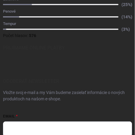
(25%)
Penové
(14%)
Tempur
(3%)
Počet hlasov:
576
PRIJÍMAME ONLINE PLATBY
ODOBERAŤ NEWSLETTER
Vložte svoj e-mail a my Vám budeme zasielať informácie o nových
produktoch na našom e-shope.
EMAIL