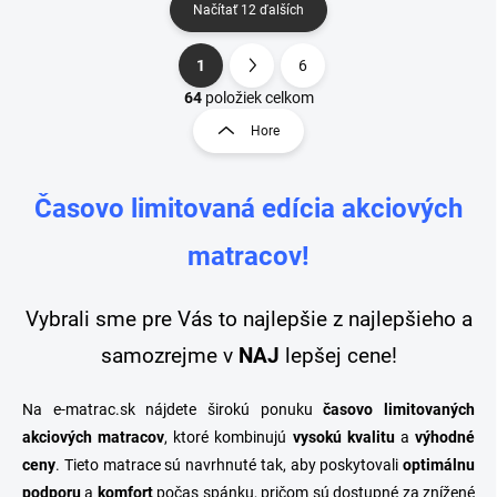
Načítať 12 ďalších
1
6
O
S
v
t
64
položiek celkom
l
r
Hore
á
á
d
n
a
k
c
Časovo limitovaná edícia akciových
o
i
e
v
matracov!
p
a
r
n
v
i
Vybrali sme pre Vás to najlepšie z najlepšieho a
k
e
y
samozrejme v
NAJ
lepšej cene!
v
ý
p
Na e-matrac.sk nájdete širokú ponuku
časovo limitovaných
i
akciových matracov
, ktoré kombinujú
vysokú kvalitu
a
výhodné
s
ceny
. Tieto matrace sú navrhnuté tak, aby poskytovali
optimálnu
u
podporu
a
komfort
počas spánku, pričom sú dostupné za znížené