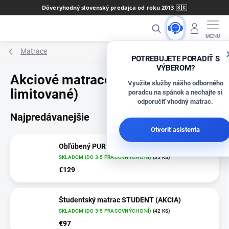
Prejsť
Dôveryhodný slovenský predajca od roku 2013 🇸🇰
na
Hľadať
obsah
Matrace
POTREBUJETE PORADIŤ S
VÝBEROM?
Akciové matrace (časovo
Využite služby nášho odborného
limitované)
poradcu na spánok a nechajte si
odporučiť vhodný matrac.
Najpredávanejšie
Otvoriť asistenta
Obľúbený PUR matrac SAMANTA
SKLADOM (DO 3-5 PRACOVNÝCH DNÍ)
(35 KS)
€129
Študentský matrac STUDENT (AKCIA)
SKLADOM (DO 3-5 PRACOVNÝCH DNÍ)
(42 KS)
€97