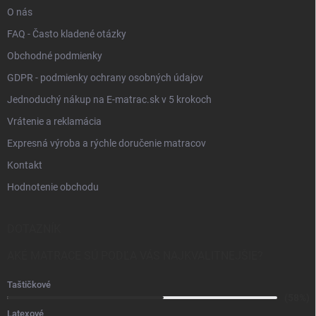
O nás
FAQ - Často kladené otázky
Obchodné podmienky
GDPR - podmienky ochrany osobných údajov
Jednoduchý nákup na E-matrac.sk v 5 krokoch
Vrátenie a reklamácia
Expresná výroba a rýchle doručenie matracov
Kontakt
Hodnotenie obchodu
DOTAZNÍK
AKÉ MATRACE SÚ PODĽA VÁS NAJKVALITNEJŠIE?
Taštičkové
(58%)
Latexové