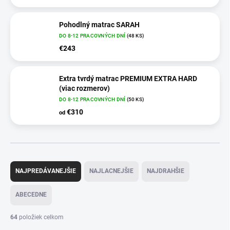
Pohodlný matrac SARAH
DO 8-12 PRACOVNÝCH DNÍ
(48 KS)
€243
Extra tvrdý matrac PREMIUM EXTRA HARD
(viac rozmerov)
DO 8-12 PRACOVNÝCH DNÍ
(50 KS)
€310
od
R
a
NAJPREDÁVANEJŠIE
NAJLACNEJŠIE
NAJDRAHŠIE
d
e
ABECEDNE
n
i
64
položiek celkom
e