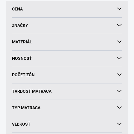
p
CENA
r
o
d
ZNAČKY
u
k
MATERIÁL
t
o
v
NOSNOSŤ
POČET ZÓN
TVRDOSŤ MATRACA
TYP MATRACA
VEĽKOSŤ