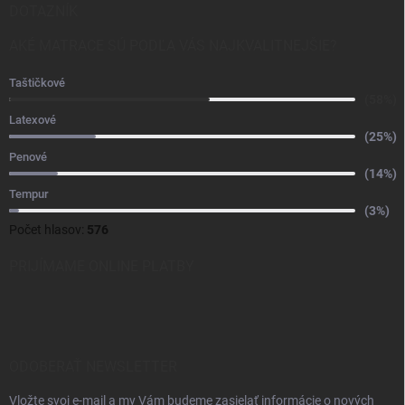
DOTAZNÍK
AKÉ MATRACE SÚ PODĽA VÁS NAJKVALITNEJŠIE?
Taštičkové
(58%)
Latexové
(25%)
Penové
(14%)
Tempur
(3%)
Počet hlasov:
576
PRIJÍMAME ONLINE PLATBY
ODOBERAŤ NEWSLETTER
Vložte svoj e-mail a my Vám budeme zasielať informácie o nových