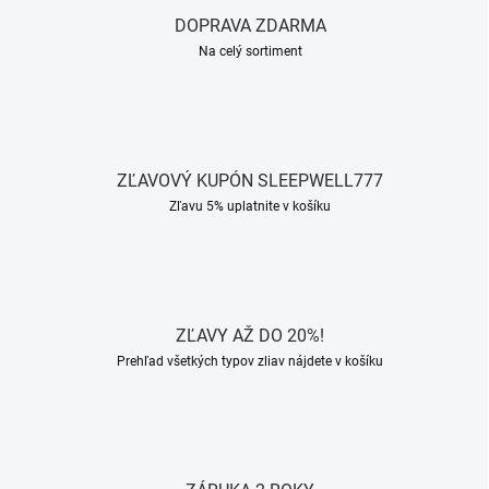
i
DOPRAVA ZDARMA
s
u
Na celý sortiment
ZĽAVOVÝ KUPÓN SLEEPWELL777
Zľavu 5% uplatnite v košíku
ZĽAVY AŽ DO 20%!
Prehľad všetkých typov zliav nájdete v košíku