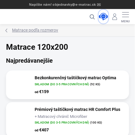
Prejsť
Dôveryhodný slovenský predajca od roku 2013 🇸🇰
na
Hľadať
obsah
Matrace podľa rozmerov
Matrace 120x200
Najpredávanejšie
Bezkonkurenčný taštičkový matrac Optima
SKLADOM (DO 3-5 PRACOVNÝCH DNÍ)
(92 KS)
€159
od
Prémiový taštičkový matrac HR Comfort Plus
+ Matracový chránič Microfiber
SKLADOM (DO 3-5 PRACOVNÝCH DNÍ)
(100 KS)
€407
od