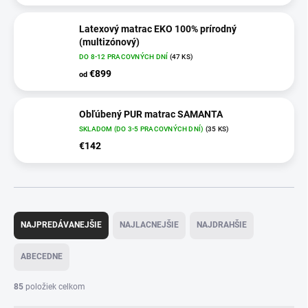
Latexový matrac EKO 100% prírodný
(multizónový)
DO 8-12 PRACOVNÝCH DNÍ
(47 KS)
€899
od
Obľúbený PUR matrac SAMANTA
SKLADOM (DO 3-5 PRACOVNÝCH DNÍ)
(35 KS)
€142
R
a
NAJPREDÁVANEJŠIE
NAJLACNEJŠIE
NAJDRAHŠIE
d
e
ABECEDNE
n
i
85
položiek celkom
e