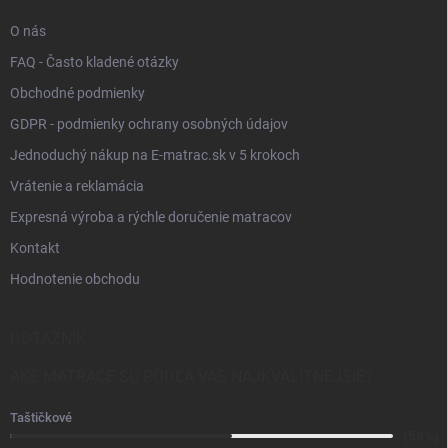
O nás
FAQ - Často kladené otázky
Obchodné podmienky
GDPR - podmienky ochrany osobných údajov
Jednoduchý nákup na E-matrac.sk v 5 krokoch
Vrátenie a reklamácia
Expresná výroba a rýchle doručenie matracov
Kontakt
Hodnotenie obchodu
DOTAZNÍK
AKÉ MATRACE SÚ PODĽA VÁS NAJKVALITNEJŠIE?
Taštičkové
(58%)