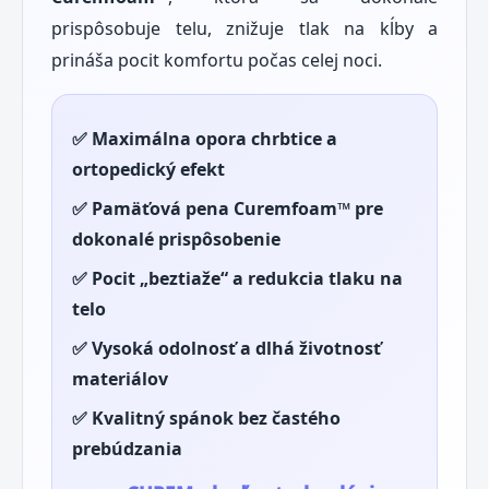
prispôsobuje telu, znižuje tlak na kĺby a
prináša pocit komfortu počas celej noci.
✅ Maximálna opora chrbtice a
ortopedický efekt
✅ Pamäťová pena Curemfoam™ pre
dokonalé prispôsobenie
✅ Pocit „beztiaže“ a redukcia tlaku na
telo
✅ Vysoká odolnosť a dlhá životnosť
materiálov
✅ Kvalitný spánok bez častého
prebúdzania