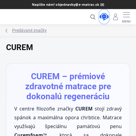
Prejsť
Napíšte nám! objednavky@e-matrac.sk ✉️
na
Hľadať
obsah
Predávané značky
CUREM
CUREM – prémiové
zdravotné matrace pre
dokonalú regeneráciu
V centre filozofie značky
CUREM
stojí zdravý
spánok a maximálna opora chrbtice. Matrace
využívajú špeciálnu pamäťovú penu
Curemfoam™
, ktorá sa dokonale