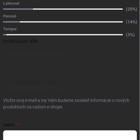
Latexové
(25%)
Penové
(14%)
Tempur
(3%)
Počet hlasov:
576
PRIJÍMAME ONLINE PLATBY
ODOBERAŤ NEWSLETTER
Vložte svoj e-mail a my Vám budeme zasielať informácie o nových
produktoch na našom e-shope.
EMAIL