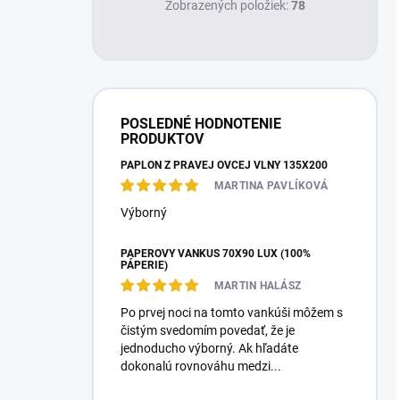
Zobrazených položiek:
78
POSLEDNÉ HODNOTENIE
PRODUKTOV
PAPLÓN Z PRAVEJ OVČEJ VLNY 135X200
MARTINA PAVLÍKOVÁ
Výborný
PÁPEROVÝ VANKÚŠ 70X90 LUX (100%
PÁPERIE)
MARTIN HALÁSZ
Po prvej noci na tomto vankúši môžem s
čistým svedomím povedať, že je
jednoducho výborný. Ak hľadáte
dokonalú rovnováhu medzi...