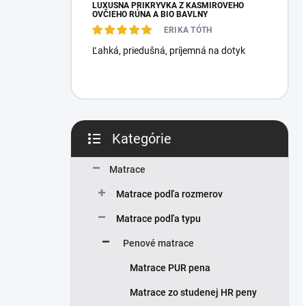
LUXUSNÁ PRIKRÝVKA Z KAŠMÍROVÉHO
OVČIEHO RÚNA A BIO BAVLNY
ERIKA TÓTH
Ľahká, priedušná, príjemná na dotyk
Kategórie
Preskočiť
kategórie
Matrace
Matrace podľa rozmerov
Matrace podľa typu
Penové matrace
Matrace PUR pena
Matrace zo studenej HR peny