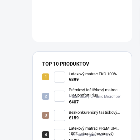
a
n
NÁM NA
e
OBJEDNAVKY@E-
l
MATRAC.SK↔️
TOP 10 PRODUKTOV
Latexový matrac EKO 100%
prírodný (multizónový)
€899
Prémiový taštičkový matrac
HR Comfort Plus
+ Matracový chránič Microfiber
€407
Bezkonkurenčný taštičkový
matrac Optima
€159
Latexový matrac PREMIUM
100% prírodný (nezónový)
+ Chránič s gumičkami v