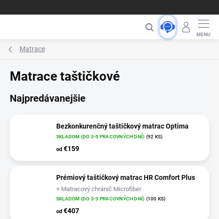
Prejsť
Dôveryhodný slovenský predajca od roku 2013 🇸🇰
na
Hľadať
obsah
Matrace
Matrace taštičkové
Najpredávanejšie
Bezkonkurenčný taštičkový matrac Optima
SKLADOM (DO 3-5 PRACOVNÝCH DNÍ)
(92 KS)
€159
od
Prémiový taštičkový matrac HR Comfort Plus
+ Matracový chránič Microfiber
SKLADOM (DO 3-5 PRACOVNÝCH DNÍ)
(100 KS)
€407
od