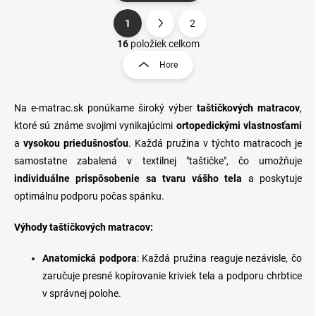
1
2
O
S
v
t
16
položiek celkom
l
r
Hore
á
á
d
n
a
k
c
Na e-matrac.sk ponúkame široký výber
taštičkových matracov
,
o
i
ktoré sú známe svojimi vynikajúcimi
ortopedickými vlastnosťami
e
v
a
vysokou priedušnosťou
. Každá pružina v týchto matracoch je
p
a
samostatne zabalená v textilnej "taštičke", čo umožňuje
r
n
v
individuálne prispôsobenie sa tvaru vášho tela
a poskytuje
i
k
optimálnu podporu počas spánku.
e
y
v
Výhody taštičkových matracov:
ý
p
i
Anatomická podpora
: Každá pružina reaguje nezávisle, čo
s
zaručuje presné kopírovanie kriviek tela a podporu chrbtice
u
v správnej polohe.