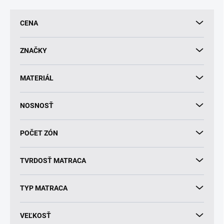
e
p
CENA
r
o
d
ZNAČKY
u
k
MATERIÁL
t
o
v
NOSNOSŤ
POČET ZÓN
TVRDOSŤ MATRACA
TYP MATRACA
VEĽKOSŤ