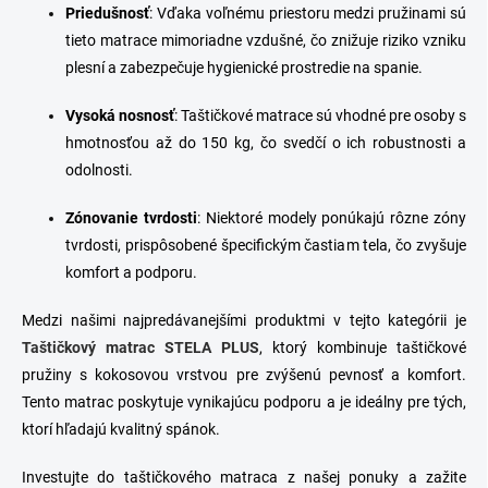
Priedušnosť
: Vďaka voľnému priestoru medzi pružinami sú
tieto matrace mimoriadne vzdušné, čo znižuje riziko vzniku
plesní a zabezpečuje hygienické prostredie na spanie.
Vysoká nosnosť
: Taštičkové matrace sú vhodné pre osoby s
hmotnosťou až do 150 kg, čo svedčí o ich robustnosti a
odolnosti.
Zónovanie tvrdosti
: Niektoré modely ponúkajú rôzne zóny
tvrdosti, prispôsobené špecifickým častiam tela, čo zvyšuje
komfort a podporu.
Medzi našimi najpredávanejšími produktmi v tejto kategórii je
Taštičkový matrac STELA PLUS
, ktorý kombinuje taštičkové
pružiny s kokosovou vrstvou pre zvýšenú pevnosť a komfort.
Tento matrac poskytuje vynikajúcu podporu a je ideálny pre tých,
ktorí hľadajú kvalitný spánok.
Investujte do taštičkového matraca z našej ponuky a zažite