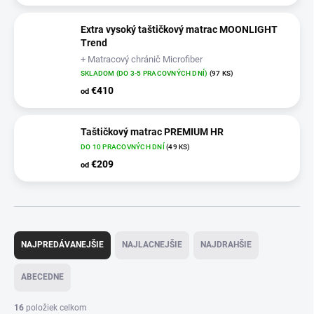
Extra vysoký taštičkový matrac MOONLIGHT
Trend
+ Matracový chránič Microfiber
SKLADOM (DO 3-5 PRACOVNÝCH DNÍ)
(97 KS)
€410
od
Taštičkový matrac PREMIUM HR
DO 10 PRACOVNÝCH DNÍ
(49 KS)
€209
od
R
a
NAJPREDÁVANEJŠIE
NAJLACNEJŠIE
NAJDRAHŠIE
d
e
ABECEDNE
n
i
16
položiek celkom