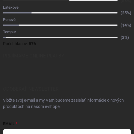
(58%)
Latexové
(25%)
Penové
(14%)
Tempur
(3%)
Počet hlasov:
576
PRIJÍMAME ONLINE PLATBY
ODOBERAŤ NEWSLETTER
Vložte svoj e-mail a my Vám budeme zasielať informácie o nových
produktoch na našom e-shope.
EMAIL