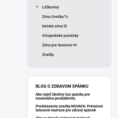
Lôžkoviny
Zóna Ovečka 🐑
Detská zóna 🧸
Ortopedické pomôcky
Zóna pre Seniorov 👫
Značky
BLOG O ZDRAVOM SPÁNKU
Ako nájsť ideálny čas spánku pre
maximálnu produktivitu
Predstavenie značky NOVAYA: Prémiové
latexové matrace pre zdravý spánok
Ako sa starať o latexový matrac?