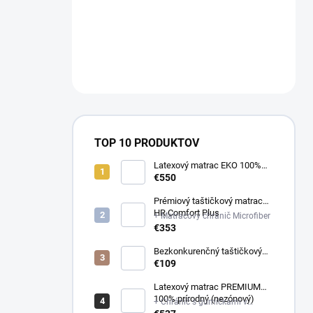
a
n
NÁM NA
e
OBJEDNAVKY@E-
l
MATRAC.SK↔️
TOP 10 PRODUKTOV
Latexový matrac EKO 100%
prírodný (multizónový)
€550
Prémiový taštičkový matrac
HR Comfort Plus
+ Matracový chránič Microfiber
€353
Bezkonkurenčný taštičkový
matrac Optima
€109
Latexový matrac PREMIUM
100% prírodný (nezónový)
+ Chránič s gumičkami v