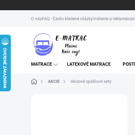
Prejsť
na
O nás
FAQ - Často kladené otázky
Vrátenie a reklamácia
obsah
MATRACE
LATEXOVÉ MATRACE
POST
Domov
AKCIE
Akciové spálňové sety
B
o
↔️NENAŠLI STE
č
ŽELANÝ ROZMER
n
ý
(MATRAC, POSTEĽ,
p
ROŠT)? NAPÍŠTE