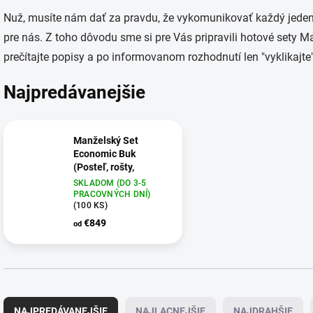
Nuž, musíte nám dať za pravdu, že vykomunikovať každý jeden d
pre nás. Z toho dôvodu sme si pre Vás pripravili hotové sety Ma
prečítajte popisy a po informovanom rozhodnutí len "vyklikajte"
Najpredávanejšie
Manželský Set
Economic Buk
(Posteľ, rošty,
matrace, doplnky)
SKLADOM (DO 3-5
PRACOVNÝCH DNÍ)
+ Luxusný chladiaci
(100 KS)
vankúš so sekanou
pamäťovou penou +
€849
od
Matracový chránič
Microfiber
R
a
NAJPREDÁVANEJŠIE
NAJLACNEJŠIE
NAJDRAHŠIE