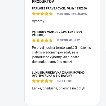
PRODUKTOV
PAPLÓN Z PRAVEJ OVČEJ VLNY 135X200
MARTINA PAVLÍKOVÁ
Výborný
PÁPEROVÝ VANKÚŠ 70X90 LUX (100%
PÁPERIE)
MARTIN HALÁSZ
Po prvej noci na tomto vankúši môžem s
čistým svedomím povedať, že je
jednoducho výborný. Ak hľadáte
dokonalú rovnováhu medzi...
LUXUSNÁ PRIKRÝVKA Z KAŠMÍROVÉHO
OVČIEHO RÚNA A BIO BAVLNY
ERIKA TÓTH
Ľahká, priedušná, príjemná na dotyk