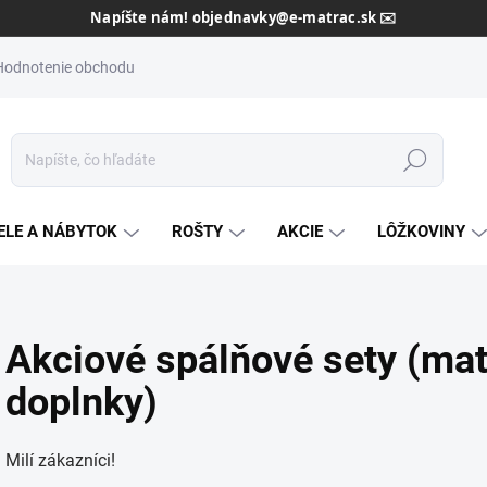
Napíšte nám! objednavky@e-matrac.sk ✉️
Hodnotenie obchodu
Hľadať
ELE A NÁBYTOK
ROŠTY
AKCIE
LÔŽKOVINY
Akciové spálňové sety (matr
doplnky)
Milí zákazníci!