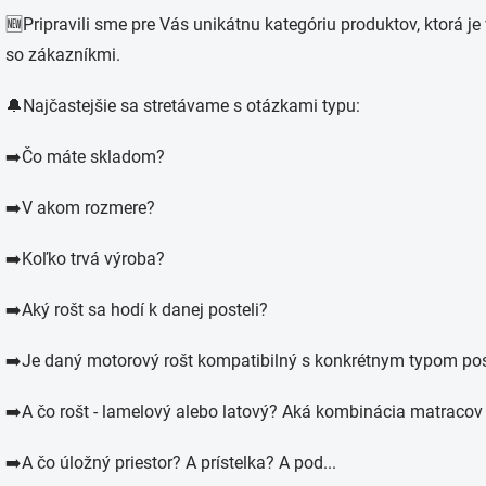
🆕Pripravili sme pre Vás unikátnu kategóriu produktov, ktorá j
so zákazníkmi.
🔔Najčastejšie sa stretávame s otázkami typu:
➡️Čo máte skladom?
➡️V akom rozmere?
➡️Koľko trvá výroba?
➡️Aký rošt sa hodí k danej posteli?
➡️Je daný motorový rošt kompatibilný s konkrétnym typom pos
➡️A čo rošt - lamelový alebo latový? Aká kombinácia matracov
➡️A čo úložný priestor? A prístelka? A pod...