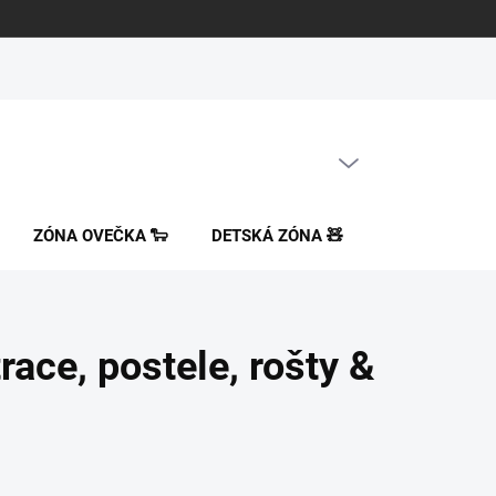
PRÁZDNY KOŠÍK
NÁKUPNÝ
KOŠÍK
ZÓNA OVEČKA 🐑
DETSKÁ ZÓNA 🧸
ORTOPEDICK
ace, postele, rošty &