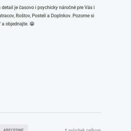
etail je časovo i psychicky náročné pre Vás i
tracov, Roštov, Postelí a Doplnkov. Pozorne si
 a objednajte. 😁
1
položiek celkom
ABECEDNE