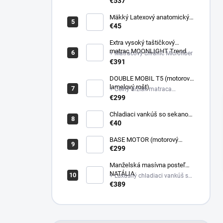
poťahovej látke matraca +
€537
Latexový anatomický vankúš
Mäkký Latexový anatomický
vankúš
€45
Extra vysoký taštičkový
matrac MOONLIGHT Trend
+ Matracový chránič Microfiber
€391
DOUBLE MOBIL T5 (motorový
lamelový rošt)
+ Čelný držiak matraca
plastový
€299
Chladiaci vankúš so sekanou
pamäťovou penou
€40
(Nastaviteľná výška)
BASE MOTOR (motorový
latový rošt)
€299
Manželská masívna posteľ
NATÁLIA
+ Luxusný chladiaci vankúš so
sekanou pamäťovou penou
€389