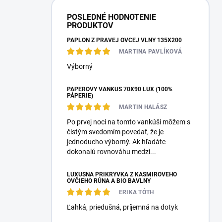
POSLEDNÉ HODNOTENIE
PRODUKTOV
PAPLÓN Z PRAVEJ OVČEJ VLNY 135X200
MARTINA PAVLÍKOVÁ
Výborný
PÁPEROVÝ VANKÚŠ 70X90 LUX (100%
PÁPERIE)
MARTIN HALÁSZ
Po prvej noci na tomto vankúši môžem s
čistým svedomím povedať, že je
jednoducho výborný. Ak hľadáte
dokonalú rovnováhu medzi...
LUXUSNÁ PRIKRÝVKA Z KAŠMÍROVÉHO
OVČIEHO RÚNA A BIO BAVLNY
ERIKA TÓTH
Ľahká, priedušná, príjemná na dotyk