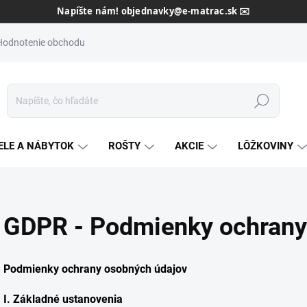
Dôveryhodný slovenský predajca od roku 2013 🇸🇰
Hodnotenie obchodu
Hľadať
ELE A NÁBYTOK
ROŠTY
AKCIE
LÔŽKOVINY
GDPR - Podmienky ochrany
Podmienky ochrany osobných údajov
I.
Základné ustanovenia