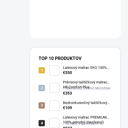
a
n
NÁM NA
e
OBJEDNAVKY@E-
l
MATRAC.SK↔️
TOP 10 PRODUKTOV
Latexový matrac EKO 100%
prírodný (multizónový)
€550
Prémiový taštičkový matrac
HR Comfort Plus
+ Matracový chránič Microfiber
€353
Bezkonkurenčný taštičkový
matrac Optima
€109
Latexový matrac PREMIUM
100% prírodný (nezónový)
+ Chránič s gumičkami v