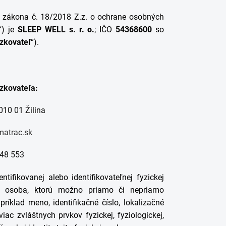
 zákona č. 18/2018 Z.z. o ochrane osobných
“) je
SLEEP WELL s. r. o.
; IČO
54368600
so
zkovateľ
“).
zkovateľa:
10 01 Žilina
matrac.sk
48 553
ifikovanej alebo identifikovateľnej fyzickej
cká osoba, ktorú možno priamo či nepriamo
príklad meno, identifikačné číslo, lokalizačné
iac zvláštnych prvkov fyzickej, fyziologickej,