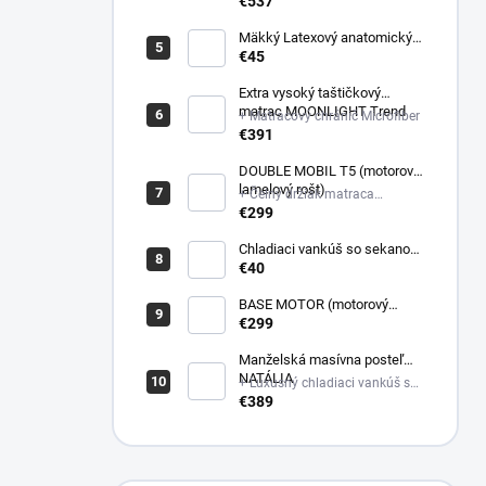
poťahovej látke matraca +
€537
Latexový anatomický vankúš
Mäkký Latexový anatomický
vankúš
€45
Extra vysoký taštičkový
matrac MOONLIGHT Trend
+ Matracový chránič Microfiber
€391
DOUBLE MOBIL T5 (motorový
lamelový rošt)
+ Čelný držiak matraca
plastový
€299
Chladiaci vankúš so sekanou
pamäťovou penou
€40
(Nastaviteľná výška)
BASE MOTOR (motorový
latový rošt)
€299
Manželská masívna posteľ
NATÁLIA
+ Luxusný chladiaci vankúš so
sekanou pamäťovou penou
€389