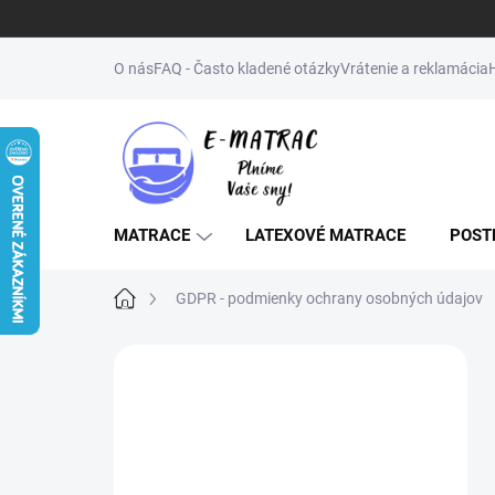
Prejsť
na
O nás
FAQ - Často kladené otázky
Vrátenie a reklamácia
obsah
MATRACE
LATEXOVÉ MATRACE
POST
Domov
GDPR - podmienky ochrany osobných údajov
B
o
↔️NENAŠLI STE
č
ŽELANÝ ROZMER
n
ý
(MATRAC, POSTEĽ,
p
ROŠT)? NAPÍŠTE