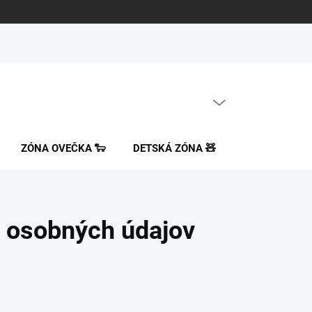
PRÁZDNY KOŠÍK
NÁKUPNÝ
KOŠÍK
ZÓNA OVEČKA 🐑
DETSKÁ ZÓNA 🧸
ORTOPEDICK
 osobných údajov