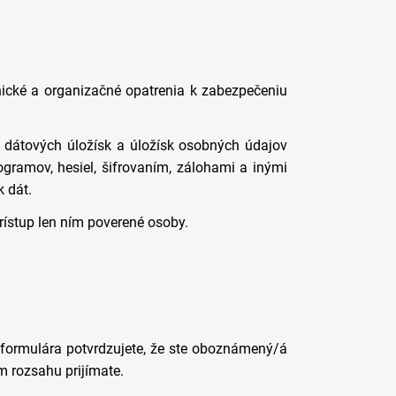
hnické a organizačné opatrenia k zabezpečeniu
u dátových úložísk a úložísk osobných údajov
ogramov, hesiel, šifrovaním, zálohami a inými
 dát.
ístup len ním poverené osoby.
formulára potvrdzujete, že ste oboznámený/á
 rozsahu prijímate.