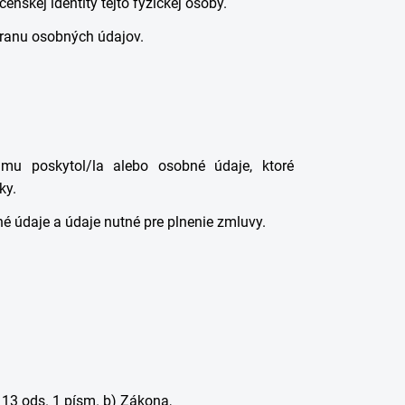
enskej identity tejto fyzickej osoby.
ranu osobných údajov.
 mu poskytol/la alebo osobné údaje, ktoré
ky.
é údaje a údaje nutné pre plnenie zmluvy.
13 ods. 1 písm. b) Zákona,