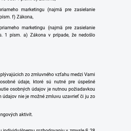
riameho marketingu (najmä pre zasielanie
písm. f) Zákona,
priameho marketingu (najmä pre zasielanie
. 1 písm. a) Zákona v prípade, že nedošlo
vyplývajúcich zo zmluvného vzťahu medzi Vami
osobné údaje, ktoré sú nutné pre úspešné
nutie osobných údajov je nutnou požiadavkou
h údajov nie je možné zmluvu uzavrieť či ju zo
ngových aktivít.
 individuálnemu rozhodovaniu v zmysle § 28