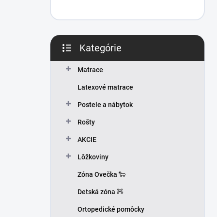
Kategórie
Preskočiť
kategórie
Matrace
Latexové matrace
Postele a nábytok
Rošty
AKCIE
Lôžkoviny
Zóna Ovečka 🐑
Detská zóna 🧸
Ortopedické pomôcky