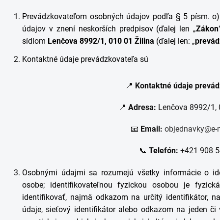
Prevádzkovateľom osobných údajov podľa § 5 písm. o)
údajov v znení neskorších predpisov (ďalej len „
Zákon
sídlom
Lenčova 8992/1, 010 01 Žilina
(ďalej len: „
prevád
Kontaktné údaje prevádzkovateľa sú
📍
Kontaktné údaje prevád
📍
Adresa:
Lenčova 8992/1, 0
📧
Email:
objednavky
@e
-
📞
Telefón:
+421 908 5
Osobnými údajmi sa rozumejú všetky informácie o ident
osobe; identifikovateľnou fyzickou osobou je fyzi
identifikovať, najmä odkazom na určitý identifikátor, na
údaje, sieťový identifikátor alebo odkazom na jeden či v