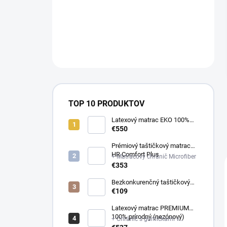
a
n
NÁM NA
e
OBJEDNAVKY@E-
l
MATRAC.SK↔️
TOP 10 PRODUKTOV
Latexový matrac EKO 100%
prírodný (multizónový)
€550
Prémiový taštičkový matrac
HR Comfort Plus
+ Matracový chránič Microfiber
€353
Bezkonkurenčný taštičkový
matrac Optima
€109
Latexový matrac PREMIUM
100% prírodný (nezónový)
+ Chránič s gumičkami v