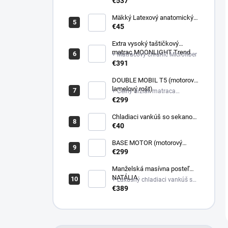
poťahovej látke matraca +
€537
Latexový anatomický vankúš
Mäkký Latexový anatomický
vankúš
€45
Extra vysoký taštičkový
matrac MOONLIGHT Trend
+ Matracový chránič Microfiber
€391
DOUBLE MOBIL T5 (motorový
lamelový rošt)
+ Čelný držiak matraca
plastový
€299
Chladiaci vankúš so sekanou
pamäťovou penou
€40
(Nastaviteľná výška)
BASE MOTOR (motorový
latový rošt)
€299
Manželská masívna posteľ
NATÁLIA
+ Luxusný chladiaci vankúš so
sekanou pamäťovou penou
€389