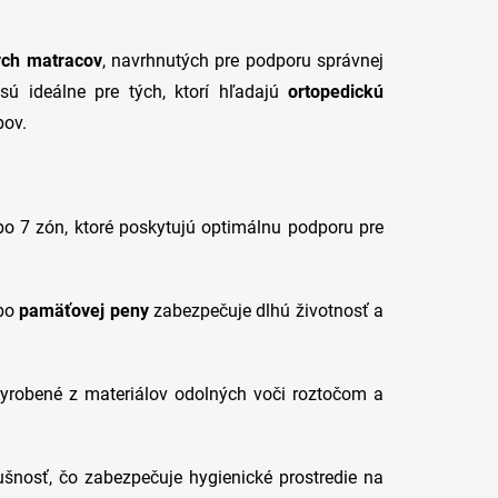
ých matracov
, navrhnutých pre podporu správnej
sú ideálne pre tých, ktorí hľadajú
ortopedickú
bov.
bo 7 zón, ktoré poskytujú optimálnu podporu pre
bo
pamäťovej peny
zabezpečuje dlhú životnosť a
yrobené z materiálov odolných voči roztočom a
šnosť, čo zabezpečuje hygienické prostredie na