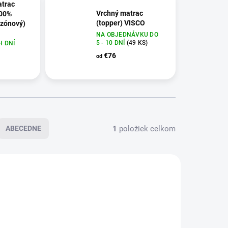
atrac
Vrchný matrac
00%
(topper) VISCO
ezónový)
NA OBJEDNÁVKU DO
gumičkami
5 - 10 DNÍ
(49 KS)
 DNÍ
átke
texový
€76
od
vankúš
1
položiek celkom
ABECEDNE