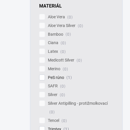
MATERIÁL
Aloe Vera
0
Aloe Vera Silver
0
Bamboo
0
Ciana
0
Latex
0
Medicott Silver
0
Merino
0
PeS rúno
1
SAFR
0
Silver
0
Silver Antipilling - protižmolkovací
0
Tencel
0
Trimtex
1