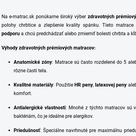
O
v
Na e-matrac.sk ponúkame široký výber
zdravotných prémiov
l
á
polohy chrbtice a zlepšenie kvality spánku. Tieto matrace 
d
podporu
a chcú predchádzať alebo zmierniť bolesti chrbta a kĺ
a
c
i
Výhody zdravotných prémiových matracov:
e
p
Anatomické zóny
: Matrace sú často rozdelené do 5 ale
r
v
rôzne časti tela.
k
y
Kvalitné materiály
: Použitie
HR peny
,
latexovej peny
ale
v
ý
komfort.
p
i
Antialergické vlastnosti
: Mnohé z týchto matracov sú v
s
u
baktériám, čo je ideálne pre alergikov.
Priedušnosť
: Špeciálne navrhnuté pre maximálnu priedu