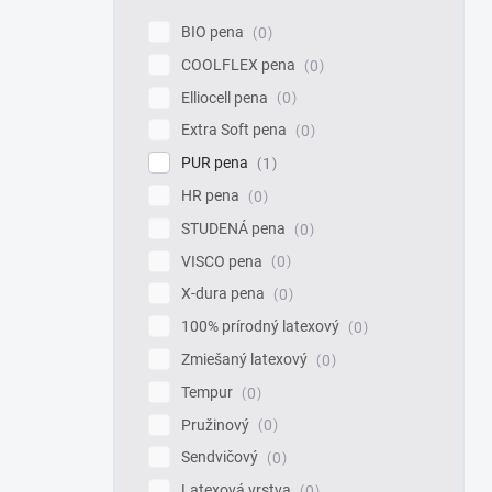
BIO pena
0
COOLFLEX pena
0
Elliocell pena
0
Extra Soft pena
0
PUR pena
1
HR pena
0
STUDENÁ pena
0
VISCO pena
0
X-dura pena
0
100% prírodný latexový
0
Zmiešaný latexový
0
Tempur
0
Pružinový
0
Sendvičový
0
Latexová vrstva
0