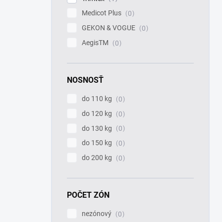
Medicot Plus
0
GEKON & VOGUE
0
AegisTM
0
NOSNOSŤ
do 110 kg
0
do 120 kg
0
do 130 kg
0
do 150 kg
0
do 200 kg
0
POČET ZÓN
nezónový
0