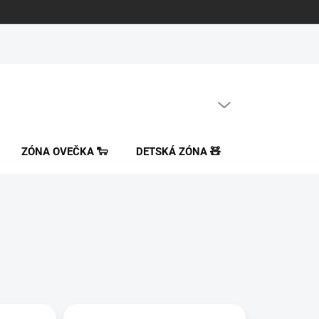
PRÁZDNY KOŠÍK
NÁKUPNÝ
KOŠÍK
ZÓNA OVEČKA 🐑
DETSKÁ ZÓNA 🧸
ORTOPEDICK