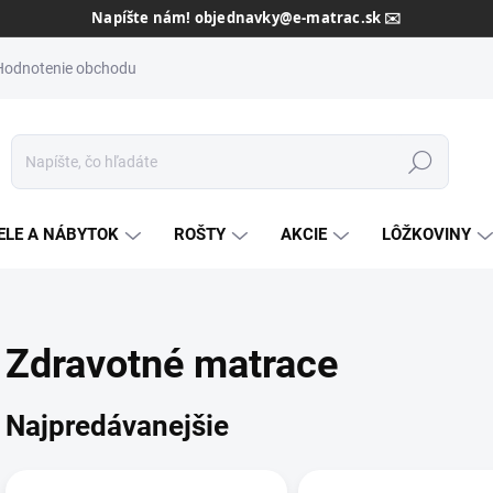
Dôveryhodný slovenský predajca od roku 2013 🇸🇰
Hodnotenie obchodu
Hľadať
ELE A NÁBYTOK
ROŠTY
AKCIE
LÔŽKOVINY
Zdravotné matrace
Najpredávanejšie