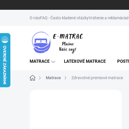
Prejsť
na
O nás
FAQ - Často kladené otázky
Vrátenie a reklamácia
obsah
MATRACE
LATEXOVÉ MATRACE
POST
Domov
Matrace
Zdravotné premiové matrace
B
o
↔️NENAŠLI STE
č
ŽELANÝ ROZMER
n
ý
(MATRAC, POSTEĽ,
p
ROŠT)? NAPÍŠTE