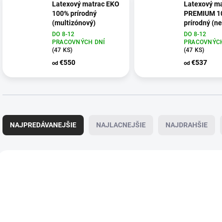
Latexový matrac EKO
Latexový m
100% prírodný
PREMIUM 1
(multizónový)
prírodný (n
DO 8-12
+ Chránič s 
DO 8-12
PRACOVNÝCH DNÍ
PRACOVNÝCH
v poťahovej l
(47 KS)
(47 KS)
matraca + La
anatomický 
€550
€537
od
od
R
a
NAJPREDÁVANEJŠIE
NAJLACNEJŠIE
NAJDRAHŠIE
d
e
n
V
i
ý
AKCIA
e
p
p
i
r
ZADARMO
s
o
p
d
r