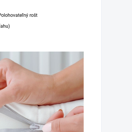
Polohovateľný rošt
ťahu)