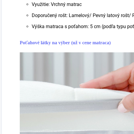
Využitie: Vrchný matrac
Doporučený rošt: Lamelový/ Pevný latový rošt/ 
Výška matraca s poťahom: 5 cm (podľa typu po
Poťahové látky na výber (už v cene matraca)