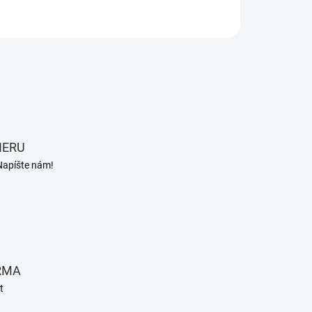
OPÝTAŤ SA
STRÁŽIŤ
IERU
Napíšte nám!
RMA
t