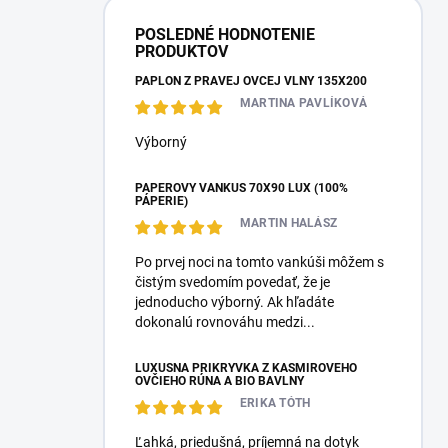
POSLEDNÉ HODNOTENIE
PRODUKTOV
PAPLÓN Z PRAVEJ OVČEJ VLNY 135X200
MARTINA PAVLÍKOVÁ
Výborný
PÁPEROVÝ VANKÚŠ 70X90 LUX (100%
PÁPERIE)
MARTIN HALÁSZ
Po prvej noci na tomto vankúši môžem s
čistým svedomím povedať, že je
jednoducho výborný. Ak hľadáte
dokonalú rovnováhu medzi...
LUXUSNÁ PRIKRÝVKA Z KAŠMÍROVÉHO
OVČIEHO RÚNA A BIO BAVLNY
ERIKA TÓTH
Ľahká, priedušná, príjemná na dotyk