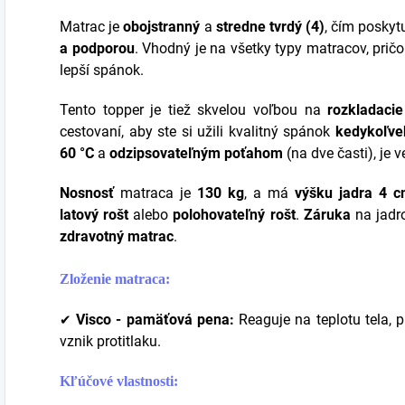
Matrac je
obojstranný
a
stredne tvrdý (4)
, čím posky
a podporou
. Vhodný je na všetky typy matracov, prič
lepší spánok.
Tento topper je tiež skvelou voľbou na
rozkladaci
cestovaní, aby ste si užili kvalitný spánok
kedykoľve
60 °C
a
odzipsovateľným poťahom
(na dve časti), je 
Nosnosť
matraca je
130 kg
, a má
výšku jadra 4 
latový rošt
alebo
polohovateľný rošt
.
Záruka
na jadr
zdravotný matrac
.
Zloženie matraca:
Visco - pamäťová pena:
Reaguje na teplotu tela, 
✔
vznik protitlaku.
Kľúčové vlastnosti: