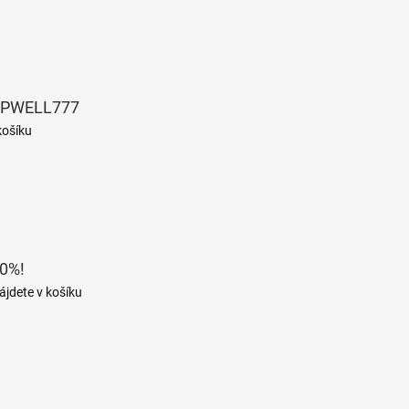
EPWELL777
košíku
0%!
ájdete v košíku