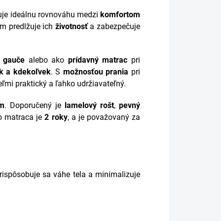
tuje ideálnu rovnováhu medzi
komfortom
om predlžuje ich
životnosť
a zabezpečuje
e gauče
alebo ako
prídavný matrac
pri
k a kdekoľvek
. S
možnosťou prania
pri
veľmi praktický a ľahko udržiavateľný.
cm
. Doporučený je
lamelový rošt
,
pevný
o matraca je
2 roky
, a je považovaný za
prispôsobuje sa váhe tela a minimalizuje