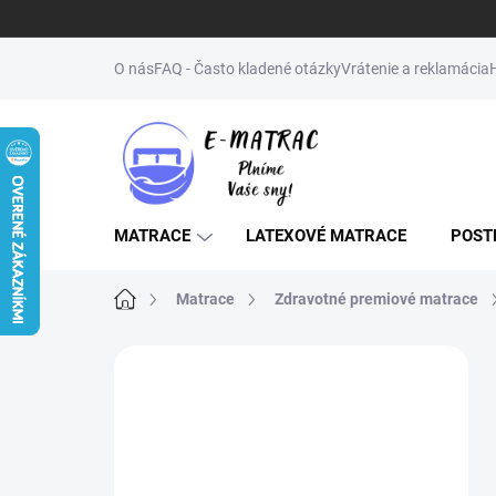
Prejsť
na
O nás
FAQ - Často kladené otázky
Vrátenie a reklamácia
obsah
MATRACE
LATEXOVÉ MATRACE
POST
Domov
Matrace
Zdravotné premiové matrace
B
o
↔️NENAŠLI STE
č
ŽELANÝ ROZMER
n
ý
(MATRAC, POSTEĽ,
p
ROŠT)? NAPÍŠTE