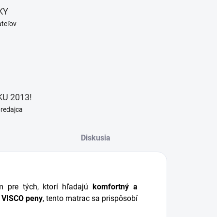
KY
ateľov
U 2013!
predajca
Diskusia
m pre tých, ktorí hľadajú
komfortný a
 VISCO peny
, tento matrac sa prispôsobí