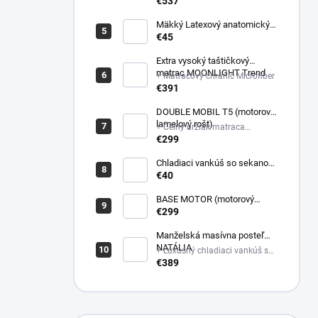
poťahovej látke matraca +
€537
Latexový anatomický vankúš
Mäkký Latexový anatomický
vankúš
€45
Extra vysoký taštičkový
matrac MOONLIGHT Trend
+ Matracový chránič Microfiber
€391
DOUBLE MOBIL T5 (motorový
lamelový rošt)
+ Čelný držiak matraca
plastový
€299
Chladiaci vankúš so sekanou
pamäťovou penou
€40
(Nastaviteľná výška)
BASE MOTOR (motorový
latový rošt)
€299
Manželská masívna posteľ
NATÁLIA
+ Luxusný chladiaci vankúš so
sekanou pamäťovou penou
€389