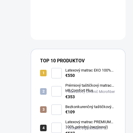
a
n
NÁM NA
e
OBJEDNAVKY@E-
l
MATRAC.SK↔️
TOP 10 PRODUKTOV
Latexový matrac EKO 100%
prírodný (multizónový)
€550
Prémiový taštičkový matrac
HR Comfort Plus
+ Matracový chránič Microfiber
€353
Bezkonkurenčný taštičkový
matrac Optima
€109
Latexový matrac PREMIUM
100% prírodný (nezónový)
+ Chránič s gumičkami v