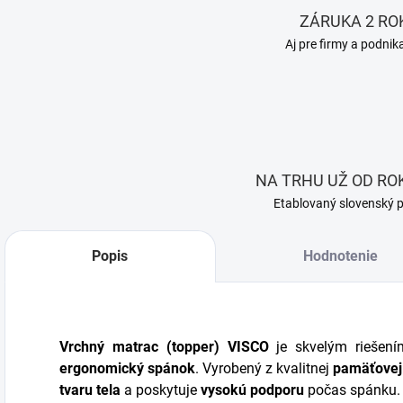
ZÁRUKA 2 RO
Aj pre firmy a podnik
NA TRHU UŽ OD ROK
Etablovaný slovenský 
Popis
Hodnotenie
Vrchný matrac (topper) VISCO
je skvelým riešení
ergonomický spánok
. Vyrobený z kvalitnej
pamäťovej
tvaru tela
a poskytuje
vysokú podporu
počas spánku.