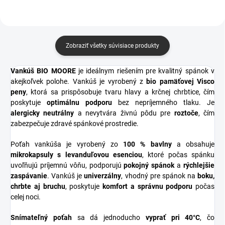
Zobraziť všetky súvisiace produkty
Vankúš BIO MOORE
je ideálnym riešením pre kvalitný spánok v
akejkoľvek polohe. Vankúš je vyrobený z
bio pamäťovej Visco
peny
, ktorá sa prispôsobuje tvaru hlavy a krčnej chrbtice, čím
poskytuje
optimálnu podporu
bez nepríjemného tlaku. Je
alergicky neutrálny
a nevytvára živnú pôdu pre
roztoče
, čím
zabezpečuje zdravé spánkové prostredie.
Poťah vankúša je vyrobený zo
100 % bavlny
a obsahuje
mikrokapsuly s levanduľovou esenciou
, ktoré počas spánku
uvoľňujú príjemnú vôňu, podporujú
pokojný spánok
a
rýchlejšie
zaspávanie
. Vankúš je
univerzálny
, vhodný pre spánok na
boku,
chrbte aj bruchu
, poskytuje
komfort a správnu podporu
počas
celej noci.
Snímateľný poťah
sa dá jednoducho
vyprať pri 40°C
, čo