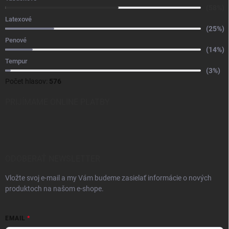
(58%)
Latexové
(25%)
Penové
(14%)
Tempur
(3%)
Počet hlasov:
576
PRIJÍMAME ONLINE PLATBY
ODOBERAŤ NEWSLETTER
Vložte svoj e-mail a my Vám budeme zasielať informácie o nových
produktoch na našom e-shope.
EMAIL