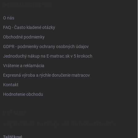
INFORMÁCIE PRE VÁS
O nás
FAQ - Často kladené otázky
Obchodné podmienky
GDPR - podmienky ochrany osobných údajov
Jednoduchý nákup na E-matrac.sk v 5 krokoch
Vrátenie a reklamácia
Expresná výroba a rýchle doručenie matracov
Kontakt
Hodnotenie obchodu
DOTAZNÍK
AKÉ MATRACE SÚ PODĽA VÁS NAJKVALITNEJŠIE?
Taštičkové