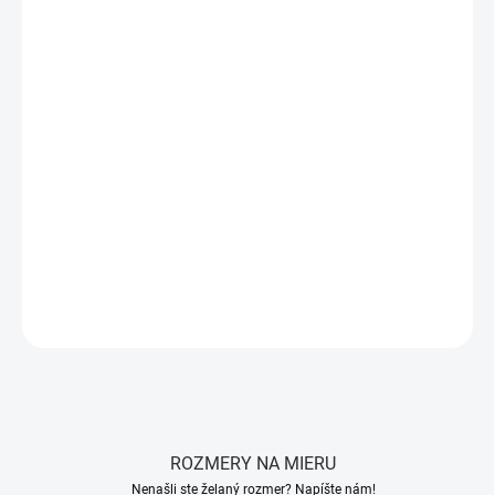
DORUČIŤ DO:
12.8.26
−
+
Pridať do košíka
Vankúš BIO MOORE
z
bio pamäťovej Visco peny
s
levanduľovou
esenciou
v poťahu pre pokojný spánok.
Univerzálny tvar
poskytuje
komfort
v akejkoľvek polohe.
Snímateľný poťah
je
prateľný pri
40°C
.
Výška 12 cm
,
šírka 42 cm
,
dĺžka 72 cm
.
DETAILNÉ INFORMÁCIE
OPÝTAŤ SA
STRÁŽIŤ
ROZMERY NA MIERU
Nenašli ste želaný rozmer? Napíšte nám!