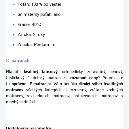
Poťah: 100 % polyester
Snímateľný poťah: áno
Pranie: 40°C
Záruka: 2 roky
Značka: Perdormire
E-matrac.sk
Hľadáte
kvalitný latexový
, ortopedický, zdravotný, penový,
taštičkový či detský matrac za
rozumné ceny
? Potom ste
tu
správne
!
E-matrac.sk
Vám ponúka
široký výber kvalitných
matracov
všetkých kategórii aj rozmerov, vrátane vrchných
matracov, rozkladacích matracov, nafukovacích matracov a
mnohých ďalších...
Dodatočné parametre