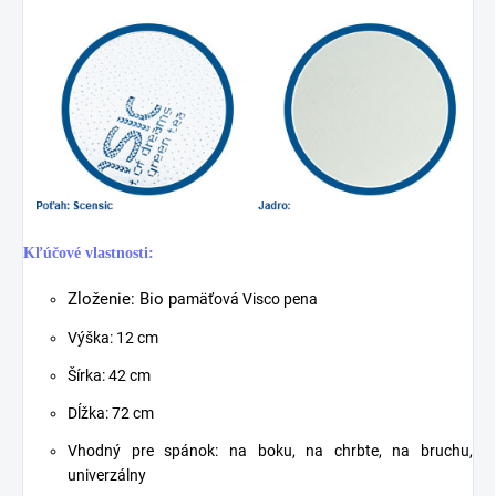
Kľúčové vlastnosti:
Zloženie: Bio p
amäťová Visco pena
Výška: 12 cm
Šírka: 42 cm
Dĺžka: 72 cm
Vhodný pre spánok: na boku, na chrbte, na bruchu,
univerzálny