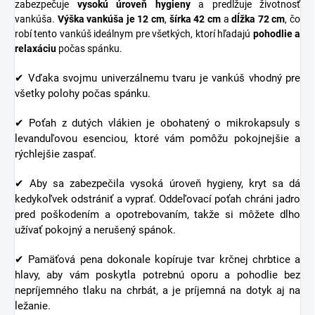
zabezpečuje
vysokú úroveň hygieny
a predlžuje životnosť
vankúša.
Výška vankúša je 12 cm
,
šírka 42 cm
a
dĺžka 72 cm
, čo
robí tento vankúš ideálnym pre všetkých, ktorí hľadajú
pohodlie a
relaxáciu
počas spánku.
✔ Vďaka svojmu univerzálnemu tvaru je vankúš vhodný pre
všetky polohy počas spánku.
✔ Poťah z dutých vlákien je obohatený o mikrokapsuly s
levanduľovou esenciou, ktoré vám pomôžu pokojnejšie a
rýchlejšie zaspať.
✔ Aby sa zabezpečila vysoká úroveň hygieny, kryt sa dá
kedykoľvek odstrániť a vyprať. Oddeľovací poťah chráni jadro
pred poškodením a opotrebovaním, takže si môžete dlho
užívať pokojný a nerušený spánok.
✔ Pamäťová pena dokonale kopíruje tvar krčnej chrbtice a
hlavy, aby vám poskytla potrebnú oporu a pohodlie bez
nepríjemného tlaku na chrbát, a je príjemná na dotyk aj na
ležanie.