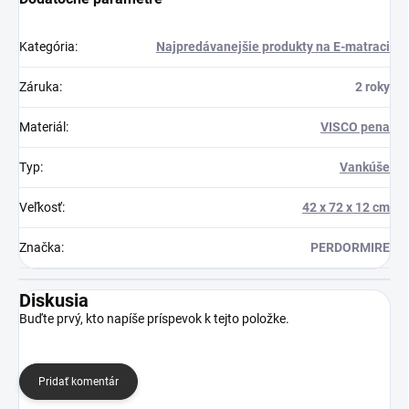
Kategória
:
Najpredávanejšie produkty na E-matraci
Záruka
:
2 roky
Materiál
:
VISCO pena
Typ
:
Vankúše
Veľkosť
:
42 x 72 x 12 cm
Značka
:
PERDORMIRE
Diskusia
Buďte prvý, kto napíše príspevok k tejto položke.
Pridať komentár