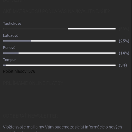
DOTAZNÍK
AKÉ MATRACE SÚ PODĽA VÁS NAJKVALITNEJŠIE?
Taštičkové
(58%)
Latexové
(25%)
Penové
(14%)
Tempur
(3%)
Počet hlasov:
576
PRIJÍMAME ONLINE PLATBY
ODOBERAŤ NEWSLETTER
Vložte svoj e-mail a my Vám budeme zasielať informácie o nových