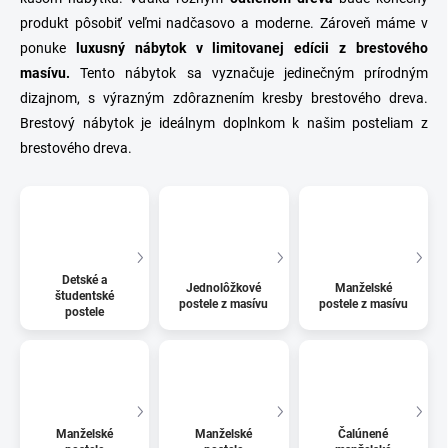
produkt pôsobiť veľmi nadčasovo a moderne. Zároveň máme v
ponuke
luxusný nábytok v limitovanej edícii z brestového
masívu.
Tento nábytok sa vyznačuje jedinečným prírodným
dizajnom, s výrazným zdôraznením kresby brestového dreva.
Brestový nábytok je ideálnym doplnkom k našim posteliam z
brestového dreva.
Detské a
Jednolôžkové
Manželské
študentské
postele z masívu
postele z masívu
postele
Manželské
Manželské
Čalúnené