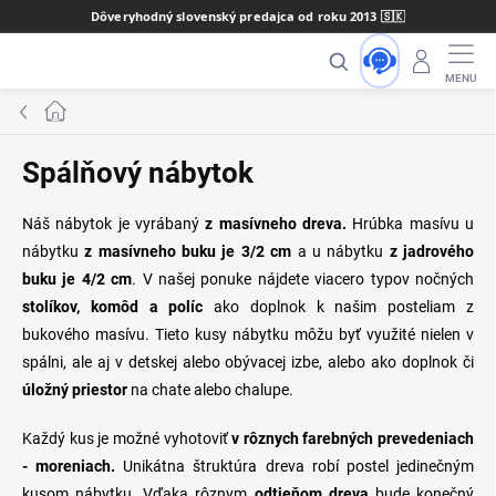
Prejsť
Dôveryhodný slovenský predajca od roku 2013 🇸🇰
na
Hľadať
obsah
Domov
Spálňový nábytok
Náš nábytok je vyrábaný
z masívneho dreva.
Hrúbka masívu u
nábytku
z masívneho buku je 3/2 cm
a u nábytku
z jadrového
buku je 4/2 cm
. V našej ponuke nájdete viacero typov nočných
stolíkov, komôd a políc
ako doplnok k našim posteliam z
bukového masívu. Tieto kusy nábytku môžu byť využité nielen v
spálni, ale aj v detskej alebo obývacej izbe, alebo ako doplnok či
úložný priestor
na chate alebo chalupe.
Každý kus je možné vyhotoviť
v rôznych farebných prevedeniach
- moreniach.
Unikátna štruktúra dreva robí postel jedinečným
kusom nábytku. Vďaka rôznym
odtieňom dreva
bude konečný