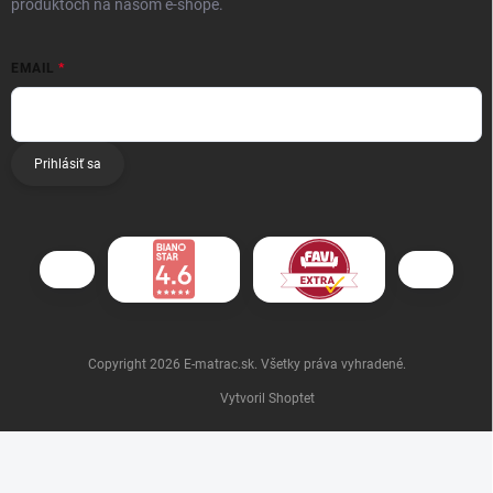
produktoch na našom e-shope.
EMAIL
Prihlásiť sa
Copyright 2026
E-matrac.sk
. Všetky práva vyhradené.
Vytvoril Shoptet