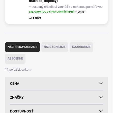
matrace, doplnky)
+ Luxusný chladiaci vankúš so sekanou pamäťovou
penou + Matracový chránič Microfiber
SKLADOM (DO 3-5 PRACOVNÝCH DNÍ)
(100 KS)
€849
od
R
a
NAJPREDÁVANEJŠIE
NAJLACNEJŠIE
NAJDRAHŠIE
d
e
ABECEDNE
n
i
11
položiek celkom
e
p
CENA
r
o
d
ZNAČKY
u
k
DOSTUPNOSŤ
t