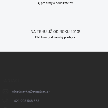
Aj pre firmy a podnikateľov
NA TRHU UŽ OD ROKU 2013!
Etablovaný slovenský predajca
Z
á
p
ä
t
i
KONTAKT
e
objednavky
@
e-matrac.sk
+421 908 548 553