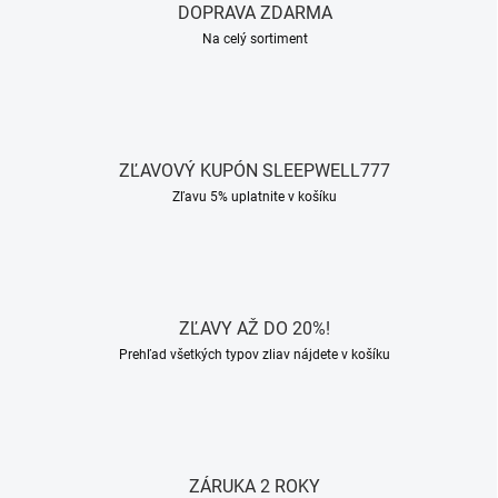
v
DOPRAVA ZDARMA
ý
Na celý sortiment
p
i
s
u
ZĽAVOVÝ KUPÓN SLEEPWELL777
Zľavu 5% uplatnite v košíku
ZĽAVY AŽ DO 20%!
Prehľad všetkých typov zliav nájdete v košíku
ZÁRUKA 2 ROKY