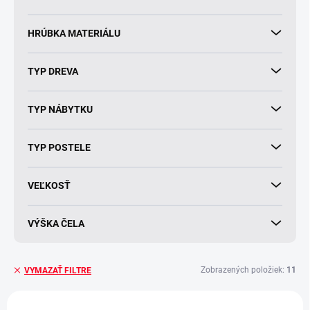
o
v
HRÚBKA MATERIÁLU
TYP DREVA
TYP NÁBYTKU
TYP POSTELE
VEĽKOSŤ
VÝŠKA ČELA
Zobrazených položiek:
11
VYMAZAŤ FILTRE
V
AKCIA
AKCIA