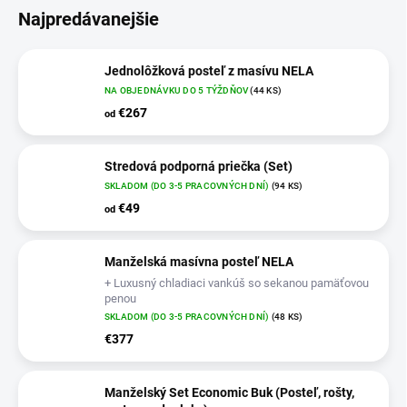
Najpredávanejšie
Jednolôžková posteľ z masívu NELA
NA OBJEDNÁVKU DO 5 TÝŽDŇOV
(44 KS)
€267
od
Stredová podporná priečka (Set)
SKLADOM (DO 3-5 PRACOVNÝCH DNÍ)
(94 KS)
€49
od
Manželská masívna posteľ NELA
+ Luxusný chladiaci vankúš so sekanou pamäťovou
penou
SKLADOM (DO 3-5 PRACOVNÝCH DNÍ)
(48 KS)
€377
Manželský Set Economic Buk (Posteľ, rošty,