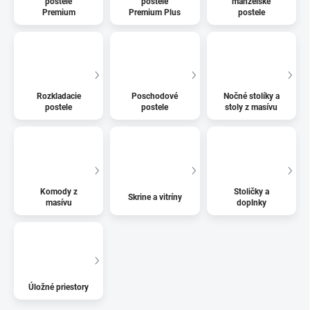
postele
postele
manželské
Premium
Premium Plus
postele
Rozkladacie
Poschodové
Nočné stolíky a
postele
postele
stoly z masívu
Komody z
Stoličky a
Skrine a vitríny
masívu
doplnky
Úložné priestory