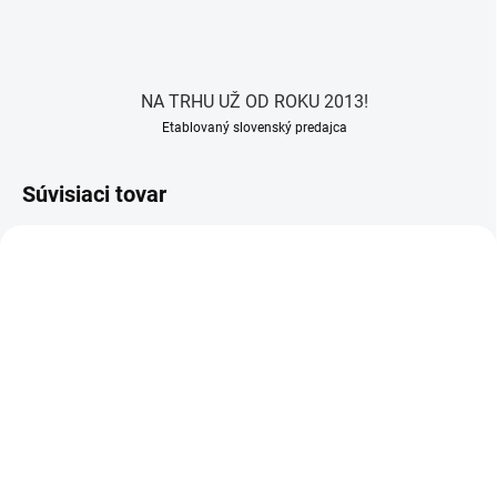
NA TRHU UŽ OD ROKU 2013!
Etablovaný slovenský predajca
Súvisiaci tovar
ZADARMO
ZADARM
SKLADOM (DO 3-5 PRACOVNÝCH DNÍ)
SKLADOM (DO 3-5 PRACOVNÝCH DNÍ)
(100 KS)
(100 KS)
Nadstavec na plastovú
Plastová noha pre