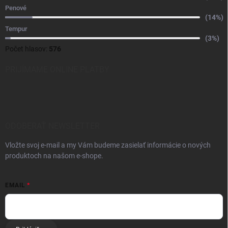
Penové
(14%)
Tempur
(3%)
Počet hlasov:
576
PRIJÍMAME ONLINE PLATBY
ODOBERAŤ NEWSLETTER
Vložte svoj e-mail a my Vám budeme zasielať informácie o nových
produktoch na našom e-shope.
EMAIL