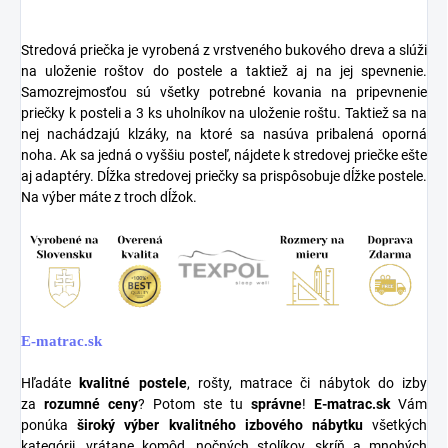
Stredová priečka je vyrobená z vrstveného bukového dreva a slúži
na uloženie roštov do postele a taktiež aj na jej spevnenie.
Samozrejmosťou sú všetky potrebné kovania na pripevnenie
priečky k posteli a 3 ks uholníkov na uloženie roštu. Taktiež sa na
nej nachádzajú klzáky, na ktoré sa nasúva pribalená oporná
noha. Ak sa jedná o vyššiu posteľ, nájdete k stredovej priečke ešte
aj adaptéry. Dĺžka stredovej priečky sa prispôsobuje dĺžke postele.
Na výber máte z troch dĺžok.
E-matrac.sk
Hľadáte
kvalitné postele
, rošty, matrace či nábytok do izby
za
rozumné ceny
? Potom ste tu
správne
!
E-matrac.sk
Vám
ponúka
široký výber kvalitného izbového nábytku
všetkých
kategórii, vrátane komôd, nočných stolíkov, skríň a mnohých