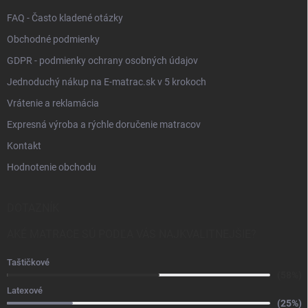
FAQ - Často kladené otázky
Obchodné podmienky
GDPR - podmienky ochrany osobných údajov
Jednoduchý nákup na E-matrac.sk v 5 krokoch
Vrátenie a reklamácia
Expresná výroba a rýchle doručenie matracov
Kontakt
Hodnotenie obchodu
DOTAZNÍK
AKÉ MATRACE SÚ PODĽA VÁS NAJKVALITNEJŠIE?
Taštičkové
(58%)
Latexové
(25%)