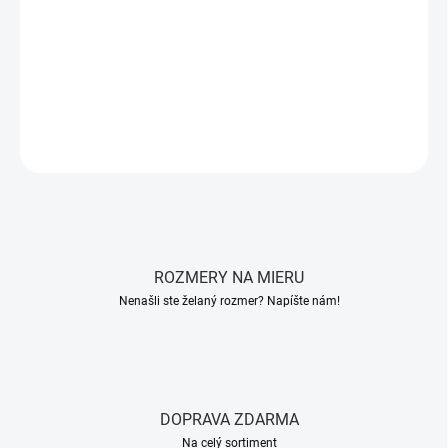
Stredová priečka je vyrobená z vrstveného bukového dreva a slúži
na uloženie roštov do postele a taktiež aj na jej spevnenie.
DETAILNÉ INFORMÁCIE
OPÝTAŤ SA
STRÁŽIŤ
ROZMERY NA MIERU
Nenašli ste želaný rozmer? Napíšte nám!
DOPRAVA ZDARMA
Na celý sortiment