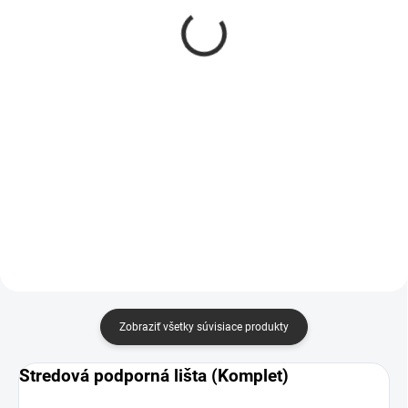
nohu pre zvýšené
zvýšené postele
postele
€10
€8
€8 bez DPH
€7 bez DPH
Do košíka
Do košíka
Nastaviteľná plastová noha od
renomovaného nemeckého
Nadstavec na plastovú nohu pre
výrobcu s možnosťou zakúpenia
zvýšené postele. Možnosť
nadstavca na nohu pre zvýšené
kombinovať viacero nadstavcov.
postele.
Zobraziť všetky súvisiace produkty
Stredová podporná lišta (Komplet)