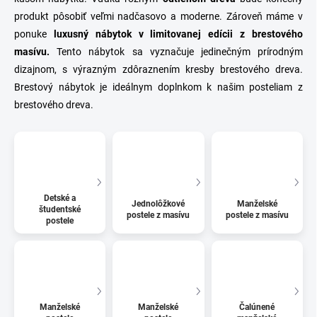
produkt pôsobiť veľmi nadčasovo a moderne. Zároveň máme v
ponuke
luxusný nábytok v limitovanej edícii z brestového
masívu.
Tento nábytok sa vyznačuje jedinečným prírodným
dizajnom, s výrazným zdôraznením kresby brestového dreva.
Brestový nábytok je ideálnym doplnkom k našim posteliam z
brestového dreva.
Detské a
Jednolôžkové
Manželské
študentské
postele z masívu
postele z masívu
postele
Manželské
Manželské
Čalúnené