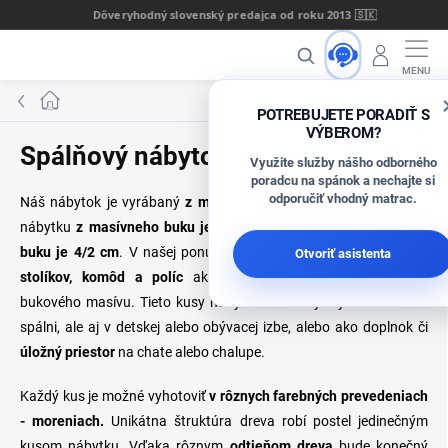
Prejsť
Dôveryhodný slovenský predajca od roku 2013 🇸🇰
na
Hľadať
obsah
Domov
POTREBUJETE PORADIŤ S
VÝBEROM?
Spálňový nábytok
Využite služby nášho odborného
poradcu na spánok a nechajte si
odporučiť vhodný matrac.
Náš nábytok je vyrábaný
z masívneho dreva.
Hrúbka masívu u
nábytku
z masívneho buku je 3/2 cm
a u nábytku
z jadrového
buku je 4/2 cm
. V našej ponuke nájdete viacero typov nočných
Otvoriť asistenta
stolíkov, komôd a políc
ako doplnok k našim posteliam z
bukového masívu. Tieto kusy nábytku môžu byť využité nielen v
spálni, ale aj v detskej alebo obývacej izbe, alebo ako doplnok či
úložný priestor
na chate alebo chalupe.
Každý kus je možné vyhotoviť
v rôznych farebných prevedeniach
- moreniach.
Unikátna štruktúra dreva robí postel jedinečným
kusom nábytku. Vďaka rôznym
odtieňom dreva
bude konečný