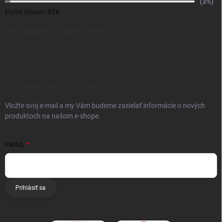
(3%)
Počet hlasov:
576
PRIJÍMAME ONLINE PLATBY
ODOBERAŤ NEWSLETTER
Vložte svoj e-mail a my Vám budeme zasielať informácie o nových
produktoch na našom e-shope.
EMAIL
Prihlásiť sa