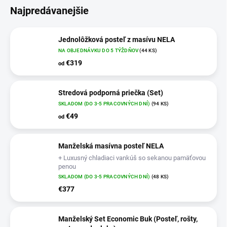
Najpredávanejšie
Jednolôžková posteľ z masívu NELA
NA OBJEDNÁVKU DO 5 TÝŽDŇOV
(44 KS)
€319
od
Stredová podporná priečka (Set)
SKLADOM (DO 3-5 PRACOVNÝCH DNÍ)
(94 KS)
€49
od
Manželská masívna posteľ NELA
+ Luxusný chladiaci vankúš so sekanou pamäťovou
penou
SKLADOM (DO 3-5 PRACOVNÝCH DNÍ)
(48 KS)
€377
Manželský Set Economic Buk (Posteľ, rošty,