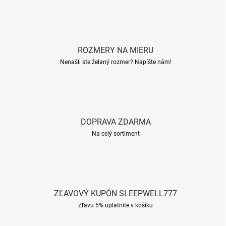
l
á
d
a
c
ROZMERY NA MIERU
i
e
Nenašli ste želaný rozmer? Napíšte nám!
p
r
v
k
y
v
DOPRAVA ZDARMA
ý
Na celý sortiment
p
i
s
u
ZĽAVOVÝ KUPÓN SLEEPWELL777
Zľavu 5% uplatnite v košíku