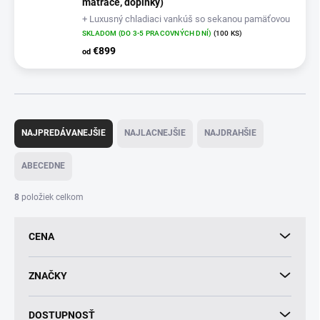
matrace, doplnky)
+ Luxusný chladiaci vankúš so sekanou pamäťovou
penou + Matracový chránič Microfiber
SKLADOM (DO 3-5 PRACOVNÝCH DNÍ)
(100 KS)
€899
od
R
a
NAJPREDÁVANEJŠIE
NAJLACNEJŠIE
NAJDRAHŠIE
d
e
ABECEDNE
n
i
8
položiek celkom
e
p
CENA
r
o
d
ZNAČKY
u
k
DOSTUPNOSŤ
t