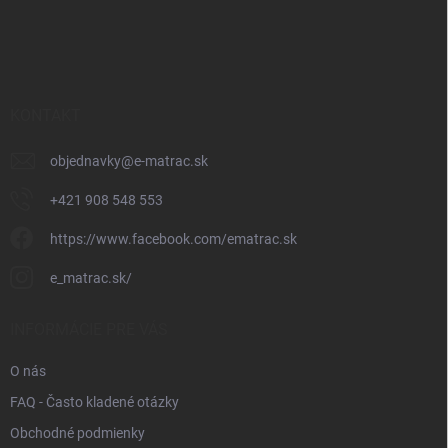
Z
á
p
ä
t
i
KONTAKT
e
objednavky
@
e-matrac.sk
+421 908 548 553
https://www.facebook.com/ematrac.sk
e_matrac.sk/
INFORMÁCIE PRE VÁS
O nás
FAQ - Často kladené otázky
Obchodné podmienky