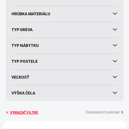
o
v
HRÚBKA MATERIÁLU
TYP DREVA
TYP NÁBYTKU
TYP POSTELE
VEĽKOSŤ
VÝŠKA ČELA
Zobrazených položiek:
8
VYMAZAŤ FILTRE
V