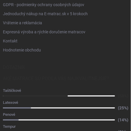
GDPR - podmienky ochrany osobných údajov
Jednoduchý nákup na E-matrac.sk v 5 krokoch
Vrátenie a reklamácia
Expresná výroba a rýchle doručenie matracov
Kontakt
Hodnotenie obchodu
DOTAZNÍK
AKÉ MATRACE SÚ PODĽA VÁS NAJKVALITNEJŠIE?
Taštičkové
(58%)
Latexové
(25%)
Penové
(14%)
Tempur