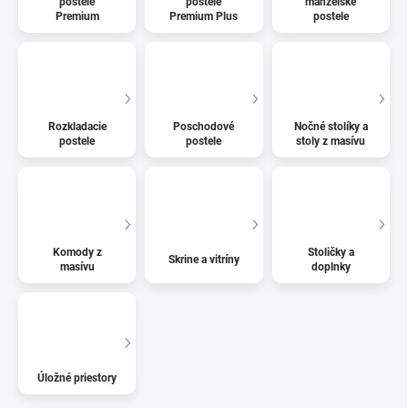
postele
postele
manželské
Premium
Premium Plus
postele
Rozkladacie
Poschodové
Nočné stolíky a
postele
postele
stoly z masívu
Komody z
Stoličky a
Skrine a vitríny
masívu
doplnky
Úložné priestory