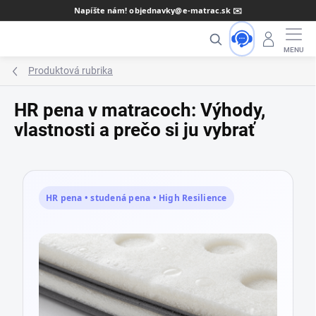
Prejsť
Napíšte nám! objednavky@e-matrac.sk ✉️
na
Hľadať
obsah
Produktová rubrika
HR pena v matracoch: Výhody,
vlastnosti a prečo si ju vybrať
HR pena • studená pena • High Resilience