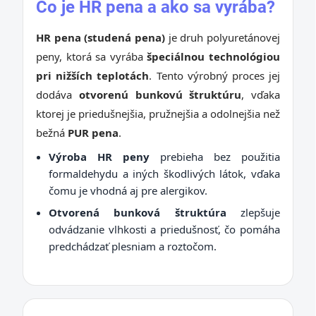
Čo je HR pena a ako sa vyrába?
HR pena (studená pena)
je druh polyuretánovej
peny, ktorá sa vyrába
špeciálnou technológiou
pri nižších teplotách
. Tento výrobný proces jej
dodáva
otvorenú bunkovú štruktúru
, vďaka
ktorej je priedušnejšia, pružnejšia a odolnejšia než
bežná
PUR pena
.
Výroba HR peny
prebieha bez použitia
formaldehydu a iných škodlivých látok, vďaka
čomu je vhodná aj pre alergikov.
Otvorená bunková štruktúra
zlepšuje
odvádzanie vlhkosti a priedušnosť, čo pomáha
predchádzať plesniam a roztočom.