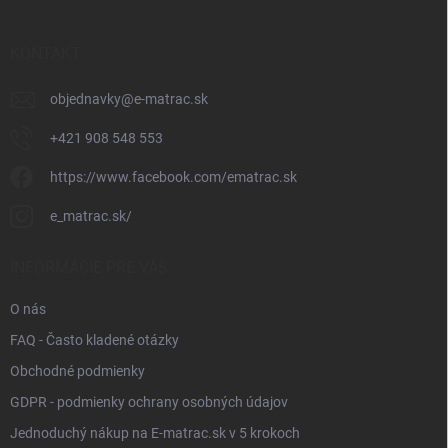
ä
t
i
KONTAKT
e
objednavky
@
e-matrac.sk
+421 908 548 553
https://www.facebook.com/ematrac.sk
e_matrac.sk/
INFORMÁCIE PRE VÁS
O nás
FAQ - Často kladené otázky
Obchodné podmienky
GDPR - podmienky ochrany osobných údajov
Jednoduchý nákup na E-matrac.sk v 5 krokoch