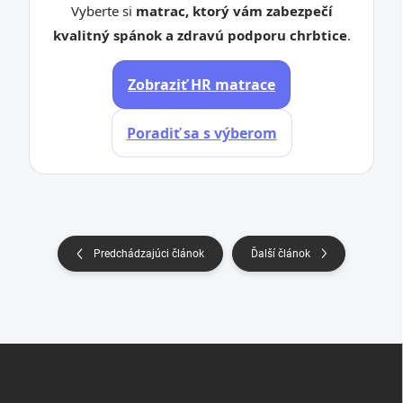
Vyberte si
matrac, ktorý vám zabezpečí
kvalitný spánok a zdravú podporu chrbtice
.
Zobraziť HR matrace
Poradiť sa s výberom
Predchádzajúci článok
Ďalší článok
Z
á
p