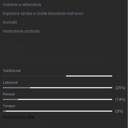
Vrátenie a reklamácia
Expresná výroba a rýchle doručenie matracov
Kontakt
Hodnotenie obchodu
DOTAZNÍK
AKÉ MATRACE SÚ PODĽA VÁS NAJKVALITNEJŠIE?
Taštičkové
(58%)
Latexové
(25%)
Penové
(14%)
Tempur
(3%)
Počet hlasov:
576