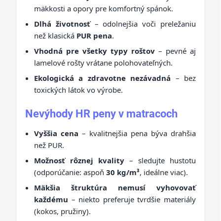
mäkkosti a opory pre komfortný spánok.
Dlhá životnosť
– odolnejšia voči preležaniu
než klasická
PUR pena
.
Vhodná pre všetky typy roštov
– pevné aj
lamelové rošty vrátane polohovateľných.
Ekologická a zdravotne nezávadná
– bez
toxických látok vo výrobe.
Nevýhody HR peny v matracoch
Vyššia cena
– kvalitnejšia pena býva drahšia
než PUR.
Možnosť rôznej kvality
– sledujte hustotu
(odporúčanie: aspoň
30 kg/m³
, ideálne viac).
Mäkšia štruktúra nemusí vyhovovať
každému
– niekto preferuje tvrdšie materiály
(kokos, pružiny).