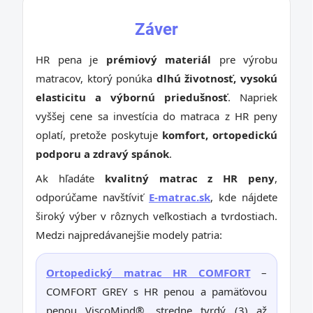
Záver
HR pena je
prémiový materiál
pre výrobu
matracov, ktorý ponúka
dlhú životnosť, vysokú
elasticitu a výbornú priedušnosť
. Napriek
vyššej cene sa investícia do matraca z HR peny
oplatí, pretože poskytuje
komfort, ortopedickú
podporu a zdravý spánok
.
Ak hľadáte
kvalitný matrac z HR peny
,
odporúčame navštíviť
E-matrac.sk
, kde nájdete
široký výber v rôznych veľkostiach a tvrdostiach.
Medzi najpredávanejšie modely patria:
Ortopedický matrac HR COMFORT
–
COMFORT GREY s HR penou a pamäťovou
penou ViscoMind®, stredne tvrdý (3) až