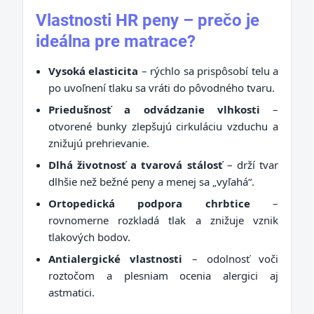
Vlastnosti HR peny – prečo je
ideálna pre matrace?
Vysoká elasticita
– rýchlo sa prispôsobí telu a
po uvoľnení tlaku sa vráti do pôvodného tvaru.
Priedušnosť a odvádzanie vlhkosti
–
otvorené bunky zlepšujú cirkuláciu vzduchu a
znižujú prehrievanie.
Dlhá životnosť a tvarová stálosť
– drží tvar
dlhšie než bežné peny a menej sa „vyľahá“.
Ortopedická podpora chrbtice
–
rovnomerne rozkladá tlak a znižuje vznik
tlakových bodov.
Antialergické vlastnosti
– odolnosť voči
roztočom a plesniam ocenia alergici aj
astmatici.