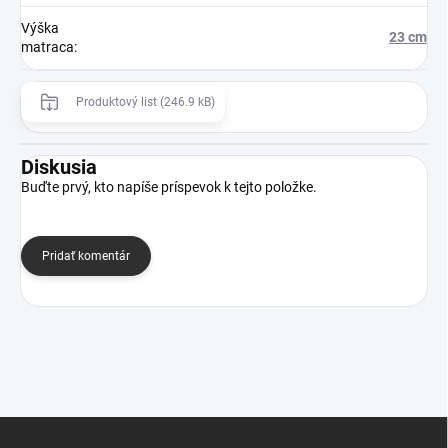
Výška
23 cm
matraca
:
Produktový list (246.9 kB)
Diskusia
Buďte prvý, kto napíše príspevok k tejto položke.
Pridať komentár
Z