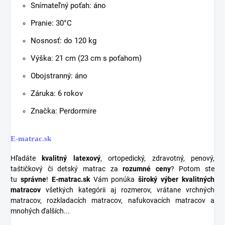
Snímateľný poťah: áno
Pranie: 30°C
Nosnosť: do 120 kg
Výška: 21 cm (23 cm s poťahom)
Obojstranný: áno
Záruka: 6 rokov
Značka: Perdormire
E-matrac.sk
Hľadáte
kvalitný latexový
, ortopedický, zdravotný, penový,
taštičkový či detský matrac za
rozumné ceny
? Potom ste
tu
správne
!
E-matrac.sk
Vám ponúka
široký výber kvalitných
matracov
všetkých kategórii aj rozmerov, vrátane vrchných
matracov, rozkladacích matracov, nafukovacích matracov a
mnohých ďalších...