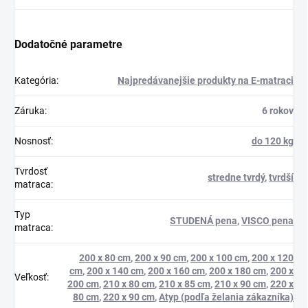
Dodatočné parametre
Kategória
:
Najpredávanejšie produkty na E-matraci
Záruka
:
6 rokov
Nosnosť
:
do 120 kg
Tvrdosť
stredne tvrdý
,
tvrdší
matraca
:
Typ
STUDENÁ pena
,
VISCO pena
matraca
:
200 x 80 cm
,
200 x 90 cm
,
200 x 100 cm
,
200 x 120
cm
,
200 x 140 cm
,
200 x 160 cm
,
200 x 180 cm
,
200 x
Veľkosť
:
200 cm
,
210 x 80 cm
,
210 x 85 cm
,
210 x 90 cm
,
220 x
80 cm
,
220 x 90 cm
,
Atyp (podľa želania zákazníka)