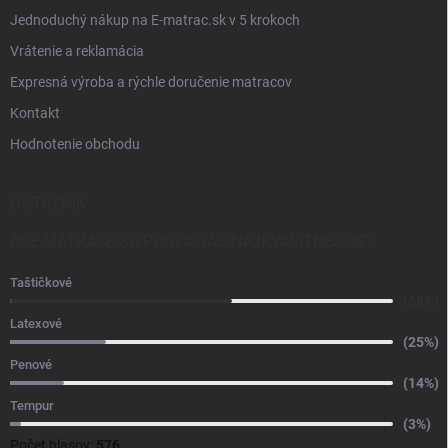
Jednoduchý nákup na E-matrac.sk v 5 krokoch
Vrátenie a reklamácia
Expresná výroba a rýchle doručenie matracov
Kontakt
Hodnotenie obchodu
DOTAZNÍK
AKÉ MATRACE SÚ PODĽA VÁS NAJKVALITNEJŠIE?
Taštičkové
(58%)
Latexové
(25%)
Penové
(14%)
Tempur
(3%)
Počet hlasov:
576