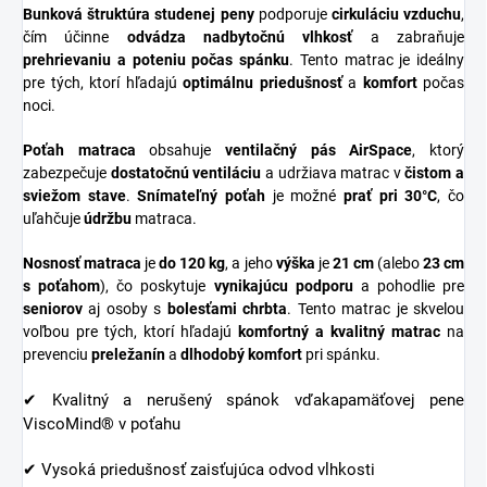
Bunková štruktúra studenej peny
podporuje
cirkuláciu vzduchu
,
čím účinne
odvádza nadbytočnú vlhkosť
a zabraňuje
prehrievaniu a poteniu počas spánku
. Tento matrac je ideálny
pre tých, ktorí hľadajú
optimálnu priedušnosť
a
komfort
počas
noci.
Poťah matraca
obsahuje
ventilačný pás AirSpace
, ktorý
zabezpečuje
dostatočnú ventiláciu
a udržiava matrac v
čistom a
sviežom stave
.
Snímateľný poťah
je možné
prať pri 30°C
, čo
uľahčuje
údržbu
matraca.
Nosnosť matraca
je
do 120 kg
, a jeho
výška
je
21 cm
(alebo
23 cm
s poťahom
), čo poskytuje
vynikajúcu podporu
a pohodlie pre
seniorov
aj osoby s
bolesťami chrbta
. Tento matrac je skvelou
voľbou pre tých, ktorí hľadajú
komfortný a kvalitný matrac
na
prevenciu
preležanín
a
dlhodobý komfort
pri spánku.
✔ Kvalitný a nerušený spánok vďakapamäťovej pene
ViscoMind® v poťahu
✔ Vysoká priedušnosť zaisťujúca odvod vlhkosti