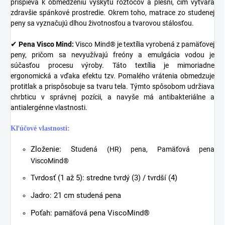
prispieva k obmedzeniu výskytu roztočov a plesní, čím vytvára
zdravšie spánkové prostredie. Okrem toho, matrace zo studenej
peny sa vyznačujú dlhou životnosťou a tvarovou stálosťou.
✔
Pena Visco Mind:
Visco Mind® je textília vyrobená z pamäťovej
peny, pričom sa nevyužívajú freóny a emulgácia vodou je
súčasťou procesu výroby. Táto textília je mimoriadne
ergonomická a vďaka efektu tzv. Pomalého vrátenia obmedzuje
protitlak a prispôsobuje sa tvaru tela. Týmto spôsobom udržiava
chrbticu v správnej pozícii, a navyše má antibakteriálne a
antialergénne vlastnosti.
Kľúčové vlastnosti:
Zloženie: S
tudená (HR) pena, Pamäťová pena
ViscoMind®
Tvrdosť (1 až 5): stredne tvrdý (3) / tvrdší (4)
Jadro: 21 cm studená pena
Poťah: pamäťová pena ViscoMind®