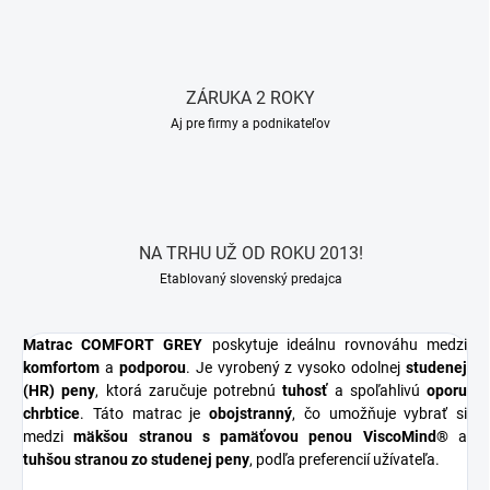
ZÁRUKA 2 ROKY
Aj pre firmy a podnikateľov
NA TRHU UŽ OD ROKU 2013!
Etablovaný slovenský predajca
Matrac COMFORT GREY
poskytuje ideálnu rovnováhu medzi
komfortom
a
podporou
. Je vyrobený z vysoko odolnej
studenej
(HR) peny
, ktorá zaručuje potrebnú
tuhosť
a spoľahlivú
oporu
chrbtice
. Táto matrac je
obojstranný
, čo umožňuje vybrať si
medzi
mäkšou stranou s pamäťovou penou ViscoMind®
a
tuhšou stranou zo studenej peny
, podľa preferencií užívateľa.