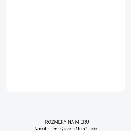
Matrac COMFORT GREY
s
HR penou
a
pamäťovou penou
ViscoMind®
je
stredne tvrdý (3)
až
tvrdší (4)
matrac.
Výška 21
cm (23 cm s poťahom)
,
nosnosť do 120 kg
,
obojstranný
s
snímateľným poťahom
prateľným pri
30°C
.
Poťah s ventilačným
pásom AirSpace
pre optimálnu
priedušnosť
. Ideálny pre
seniorov
a
prevenciu preležanín
.
Matrac je možné zakúpiť si hneď vo viacerých rozmeroch!
DETAILNÉ INFORMÁCIE
OPÝTAŤ SA
STRÁŽIŤ
ROZMERY NA MIERU
Nenašli ste želaný rozmer? Napíšte nám!