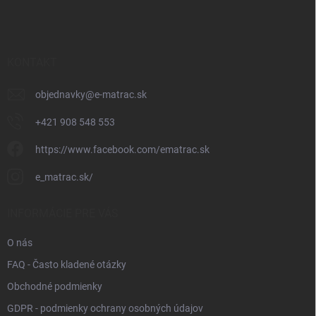
á
p
ä
t
i
KONTAKT
e
objednavky
@
e-matrac.sk
+421 908 548 553
https://www.facebook.com/ematrac.sk
e_matrac.sk/
INFORMÁCIE PRE VÁS
O nás
FAQ - Často kladené otázky
Obchodné podmienky
GDPR - podmienky ochrany osobných údajov