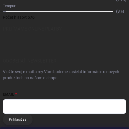
Tempur
(3%)
Počet hlasov:
576
PRIJÍMAME ONLINE PLATBY
ODOBERAŤ NEWSLETTER
Vložte svoj e-mail a my Vám budeme zasielať informácie o nových
produktoch na našom e-shope.
EMAIL
Prihlásiť sa