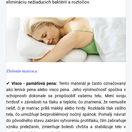
elimináciu nežiaducich baktérií a roztočov.
Zloženie matraca:
✔
Visco - pamäťová pena:
Tento materiál je často označovaný
ako lenivá pena alebo visco pena. Jeho výnimočnosť spočíva v
schopnosti dokonale sa prispôsobiť vašemu telu. Mení svoju
tvrdosť v závislosti na tlaku a teplote, čo znamená, že nemusíte
riešiť, či je matrac príliš mäkký alebo tvrdý. Rozkladá tlak vášho
tela, čo umožňuje bezproblémový nočný spánok. Pomalý návrat
do pôvodného stavu zabráni vytvoreniu protitlaku, čím zabraňuje
vzniku preležanín, zmierňuje bolesti chrbta a stabilizuje telo v