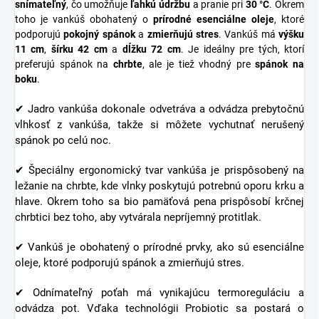
snímateľný
, čo umožňuje
ľahkú údržbu
a pranie pri
30 °C
. Okrem
toho je vankúš obohatený o
prírodné esenciálne oleje
, ktoré
podporujú
pokojný spánok
a
zmierňujú stres
. Vankúš má
výšku
11 cm
,
šírku 42 cm
a
dĺžku 72 cm
. Je ideálny pre tých, ktorí
preferujú spánok na
chrbte
, ale je tiež vhodný pre
spánok na
boku
.
✔ Jadro vankúša dokonale odvetráva a odvádza prebytočnú
vlhkosť z vankúša, takže si môžete vychutnať nerušený
spánok po celú noc.
✔ Špeciálny ergonomický tvar vankúša je prispôsobený na
ležanie na chrbte, kde vlnky poskytujú potrebnú oporu krku a
hlave. Okrem toho sa bio pamäťová pena prispôsobí krčnej
chrbtici bez toho, aby vytvárala nepríjemný protitlak.
✔ Vankúš je obohatený o prírodné prvky, ako sú esenciálne
oleje, ktoré podporujú spánok a zmierňujú stres.
✔ Odnímateľný poťah má vynikajúcu termoreguláciu a
odvádza pot. Vďaka technológii Probiotic sa postará o