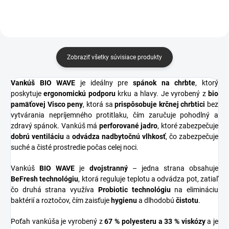
olemovaný...
Zobraziť všetky súvisiace produkty
Vankúš BIO WAVE
je ideálny pre
spánok na chrbte
, ktorý
poskytuje
ergonomickú podporu
krku a hlavy. Je vyrobený z
bio
pamäťovej Visco peny
, ktorá sa
prispôsobuje krčnej chrbtici
bez
vytvárania nepríjemného protitlaku, čím zaručuje pohodlný a
zdravý spánok. Vankúš má
perforované jadro
, ktoré zabezpečuje
dobrú ventiláciu
a
odvádza nadbytočnú vlhkosť
, čo zabezpečuje
suché a čisté prostredie počas celej noci.
Vankúš
BIO WAVE
je
dvojstranný
– jedna strana obsahuje
BeFresh technológiu
, ktorá reguluje teplotu a odvádza pot, zatiaľ
čo druhá strana využíva
Probiotic technológiu
na elimináciu
baktérií a roztočov, čím zaisťuje
hygienu
a dlhodobú
čistotu
.
Poťah vankúša je vyrobený z
67 % polyesteru a 33 % viskózy
a je