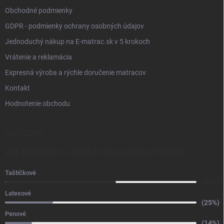
Obchodné podmienky
GDPR - podmienky ochrany osobných údajov
Jednoduchý nákup na E-matrac.sk v 5 krokoch
Vrátenie a reklamácia
Expresná výroba a rýchle doručenie matracov
Kontakt
Hodnotenie obchodu
DOTAZNÍK
AKÉ MATRACE SÚ PODĽA VÁS NAJKVALITNEJŠIE?
Taštičkové
(58%)
Latexové
(25%)
Penové
(14%)