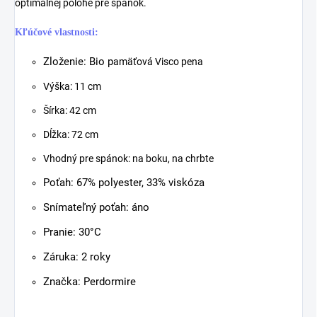
optimálnej polohe pre spánok.
Kľúčové vlastnosti:
Zloženie: Bio p
amäťová Visco pena
Výška: 11 cm
Šírka: 42 cm
Dĺžka: 72 cm
Vhodný pre spánok: na boku, na chrbte
Poťah: 67% polyester, 33% viskóza
Snímateľný poťah: áno
Pranie: 30°C
Záruka: 2 roky
Značka: Perdormire