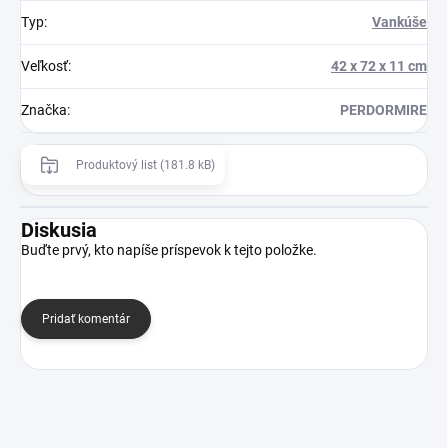
Typ
:
Vankúše
Veľkosť
:
42 x 72 x 11 cm
Značka
:
PERDORMIRE
Produktový list (181.8 kB)
Diskusia
Buďte prvý, kto napíše príspevok k tejto položke.
Pridať komentár