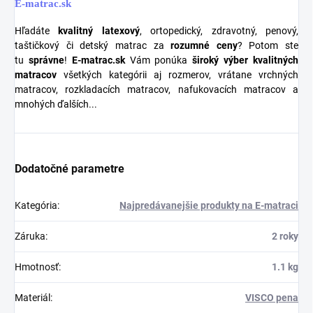
E-matrac.sk
Hľadáte
kvalitný latexový
, ortopedický, zdravotný, penový,
taštičkový či detský matrac za
rozumné ceny
? Potom ste
tu
správne
!
E-matrac.sk
Vám ponúka
široký výber kvalitných
matracov
všetkých kategórii aj rozmerov, vrátane vrchných
matracov, rozkladacích matracov, nafukovacích matracov a
mnohých ďalších...
Dodatočné parametre
Kategória
:
Najpredávanejšie produkty na E-matraci
Záruka
:
2 roky
Hmotnosť
:
1.1 kg
Materiál
:
VISCO pena