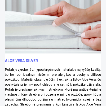
ALOE VERA SILVER
Poťah je vyrobený z hypoalergénnych materiálov najvyššej kvality,
čo ho robí ideálnym riešením pre alergikov a osoby s citlivou
pokožkou. Materiál obsahuje účinný extrakt z listov Aloe Vera, čo
poskytuje príjemný pocit chladu a je šetrný k pokožke užívateľa.
Poťah je prešívaný aktívnym striebrom, ktoré má antibakteriálne
vlastnosti. Ióny striebra prirodzene eliminujú roztoče, spóry húb a
plesní, čím dlhodobo udržiavajú matrac hygienicky svieži a bez
zápachu. Strieborné prešívanie v kombinácii s látkou Aloe Vera