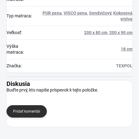
PUR pena
,
VISCO pena
,
Sendvičový
,
Kokosová
Typ matraca
:
vrstva
Veľkosť
:
200 x 80 cm
,
200 x 90 cm
Výška
18 cm
matraca
:
Značka
:
TEXPOL
Diskusia
Buďte prvý, kto napíše príspevok k tejto položke.
Pridať komentár