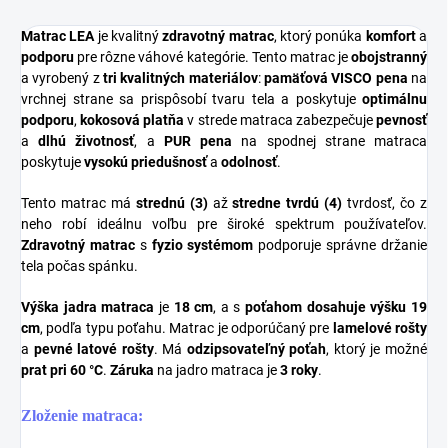
Matrac LEA
je kvalitný
zdravotný matrac
, ktorý ponúka
komfort
a
podporu
pre rôzne váhové kategórie. Tento matrac je
obojstranný
a vyrobený z
tri kvalitných materiálov
:
pamäťová VISCO pena
na
vrchnej strane sa prispôsobí tvaru tela a poskytuje
optimálnu
podporu
,
kokosová platňa
v strede matraca zabezpečuje
pevnosť
a
dlhú životnosť
, a
PUR pena
na spodnej strane matraca
poskytuje
vysokú priedušnosť
a
odolnosť
.
Tento matrac má
strednú (3)
až
stredne tvrdú (4)
tvrdosť, čo z
neho robí ideálnu voľbu pre široké spektrum používateľov.
Zdravotný matrac
s
fyzio systémom
podporuje správne držanie
tela počas spánku.
Výška jadra matraca
je
18 cm
, a s
poťahom dosahuje výšku 19
cm
, podľa typu poťahu. Matrac je odporúčaný pre
lamelové rošty
a
pevné latové rošty
. Má
odzipsovateľný poťah
, ktorý je možné
prat pri 60 °C
.
Záruka
na jadro matraca je
3 roky
.
Zloženie matraca: