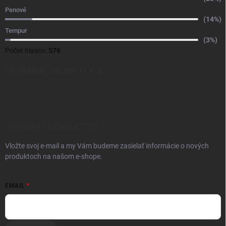
Penové
(14%)
Tempur
(3%)
Počet hlasov:
576
PRIJÍMAME ONLINE PLATBY
ODOBERAŤ NEWSLETTER
Vložte svoj e-mail a my Vám budeme zasielať informácie o nových
produktoch na našom e-shope.
EMAIL