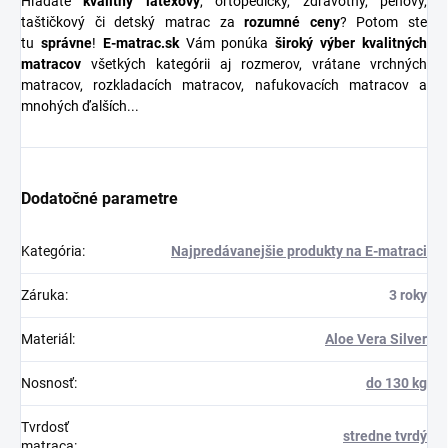
Hľadáte
kvalitný latexový
, ortopedický, zdravotný, penový,
taštičkový či detský matrac za
rozumné ceny
? Potom ste
tu
správne
!
E-matrac.sk
Vám ponúka
široký výber kvalitných
matracov
všetkých kategórii aj rozmerov, vrátane vrchných
matracov, rozkladacích matracov, nafukovacích matracov a
mnohých ďalších...
Dodatočné parametre
Kategória
:
Najpredávanejšie produkty na E-matraci
Záruka
:
3 roky
Materiál
:
Aloe Vera Silver
Nosnosť
:
do 130 kg
Tvrdosť
stredne tvrdý
matraca
: