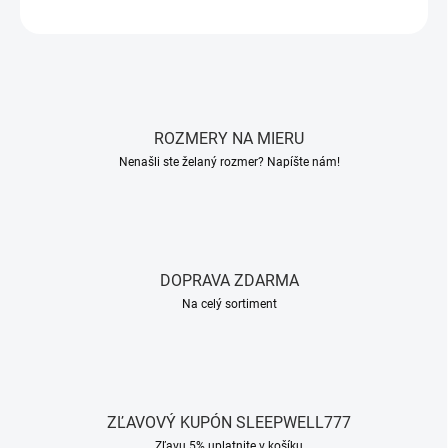
OPÝTAŤ SA
STRÁŽIŤ
ROZMERY NA MIERU
Nenašli ste želaný rozmer? Napíšte nám!
DOPRAVA ZDARMA
Na celý sortiment
ZĽAVOVÝ KUPÓN SLEEPWELL777
Zľavu 5% uplatnite v košíku