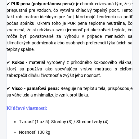
✔
PUR pena (polyuretánova pena):
je charakterizovaná tým, že je
priepustná pre vzduch, čo vytvára chladivý tepelný pocit. Tento
fakt robí matrac ideálnym pre ľudí, ktorí majú tendenciu sa potiť
počas spánku. Okrem toho je PUR pena teplotne neutrálna, čo
znamená, že si udržiava svoju jemnosť pri akejkoľvek teplote, čo
môže byť považované za výhodu v prípade meniacich sa
klimatických podmienok alebo osobných preferencií týkajúcich sa
teploty spálne.
✔
Kokos
- materiál vyrobený z prírodného kokosového vlákna,
ktorý sa používa ako spevňujúca vrstva matraca s cieľom
zabezpečiť dlhšiu životnosť a zvýšiť jeho nosnosť.
✔
Visco - pamäťová pena:
Reaguje na teplotu tela, prispôsobuje
sa váhe tela a minimalizuje vznik protitlaku.
Kľúčové vlastnosti:
Tvrdosť (1 až 5): Stredný (3) / Stredne tvrdý (4)
Nosnosť: 130 kg