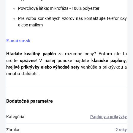
Povrchová látka: mikrofáza - 100% polyester
Pre voľbu konkrétnych vzorov nás kontaktujte telefonicky
alebo mailom
E-matrac.sk
Hľadáte kvalitný
paplón
za rozumné ceny? Potom ste tu
určite
správne
! V našej ponuke nájdete
klasické paplóny,
hrejivé prikrývky alebo výhodné sety
vankúša s prikrývkou a
mnoho ďalších...
Dodatočné parametre
Kategória
:
Paplóny a prikrývky
Záruka
:
2 roky