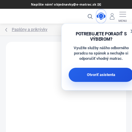
Prejsť
Napíšte nám! objednavky@e-matrac.sk ✉️
na
Hľadať
obsah
Paplóny a prikrývky
POTREBUJETE PORADIŤ S
VÝBEROM?
Využite služby nášho odborného
poradcu na spánok a nechajte si
odporučiť vhodný matrac.
Neohodnotené
Podrobnosti hodnotenia
Otvoriť asistenta
ZNAČKA:
HONOR
ZADARMO