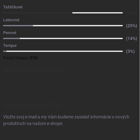
Taštičkové
(58%)
Latexové
(25%)
Penové
(14%)
Tempur
(3%)
Počet hlasov:
576
PRIJÍMAME ONLINE PLATBY
ODOBERAŤ NEWSLETTER
Vložte svoj e-mail a my Vám budeme zasielať informácie o nových
produktoch na našom e-shope.