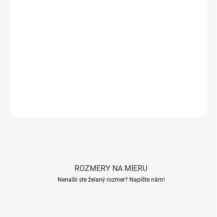
Letný paplón 135x220 cm s potlačou univerzálny
a
100 %
bavlnou
je
vhodný pre alergikov a astmatikov
.
Výplň 1120 g PES
rúna
zaisťuje
optimálnu tepelnú reguláciu
.
Praťelný pri vysokých
teplotách
a
prešitý univerzálnym vzorom
.
Pri odbere 2 ks a viac Vám bude automaticky uplatnená zľava
5%.
DETAILNÉ INFORMÁCIE
OPÝTAŤ SA
STRÁŽIŤ
ROZMERY NA MIERU
Nenašli ste želaný rozmer? Napíšte nám!