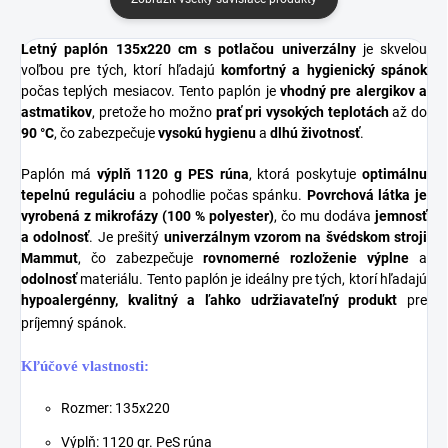
Letný paplón 135x220 cm s potlačou univerzálny
je skvelou
voľbou pre tých, ktorí hľadajú
komfortný a hygienický spánok
počas teplých mesiacov. Tento paplón je
vhodný pre alergikov a
astmatikov
, pretože ho možno
prať pri vysokých teplotách
až do
90 °C
, čo zabezpečuje
vysokú hygienu
a
dlhú životnosť
.
Paplón má
výplň 1120 g PES rúna
, ktorá poskytuje
optimálnu
tepelnú reguláciu
a pohodlie počas spánku.
Povrchová látka je
vyrobená z mikrofázy (100 % polyester)
, čo mu dodáva
jemnosť
a odolnosť
. Je prešitý
univerzálnym vzorom na švédskom stroji
Mammut
, čo zabezpečuje
rovnomerné rozloženie výplne
a
odolnosť
materiálu. Tento paplón je ideálny pre tých, ktorí hľadajú
hypoalergénny, kvalitný a ľahko udržiavateľný produkt
pre
príjemný spánok.
Kľúčové vlastnosti:
Rozmer: 135x220
Výplň: 1120 gr. PeS rúna