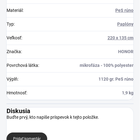
Materiál
:
PeS rúno
Typ
:
Paplóny
Veľkosť
:
220 x 135 cm
Značka
:
HONOR
Povrchová látka
:
mikrofáza - 100% polyester
Výplň
:
1120 gr. PeS rúno
Hmotnosť
:
1,9 kg
Diskusia
Buďte prvý, kto napíše príspevok k tejto položke.
Pridať komentár