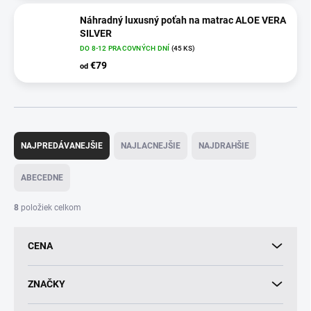
Náhradný luxusný poťah na matrac ALOE VERA
SILVER
DO 8-12 PRACOVNÝCH DNÍ
(45 KS)
€79
od
R
a
NAJPREDÁVANEJŠIE
NAJLACNEJŠIE
NAJDRAHŠIE
d
e
ABECEDNE
n
i
8
položiek celkom
e
p
CENA
r
o
d
ZNAČKY
u