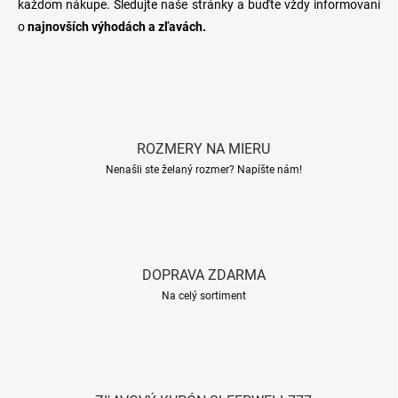
každom nákupe. Sledujte naše stránky a buďte vždy informovaní
e
o
najnovších výhodách a zľavách.
p
r
v
k
y
v
ý
p
ROZMERY NA MIERU
i
Nenašli ste želaný rozmer? Napíšte nám!
s
u
DOPRAVA ZDARMA
Na celý sortiment