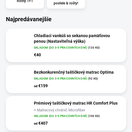
Rošty 1+1
postele & rošty!
Najpredávanejšie
Chladiaci vankúš so sekanou pamäťovou
penou (Nastaviteľná výška)
SKLADOM (DO 3-5 PRACOVNÝCH DNÍ)
(133 KS)
€40
Bezkonkurenčný taštičkový matrac Optima
SKLADOM (DO 3-5 PRACOVNÝCH DNÍ)
(92 KS)
€159
od
Prémiový taštičkový matrac HR Comfort Plus
+ Matracový chránič Microfiber
SKLADOM (DO 3-5 PRACOVNÝCH DNÍ)
(100 KS)
€407
od