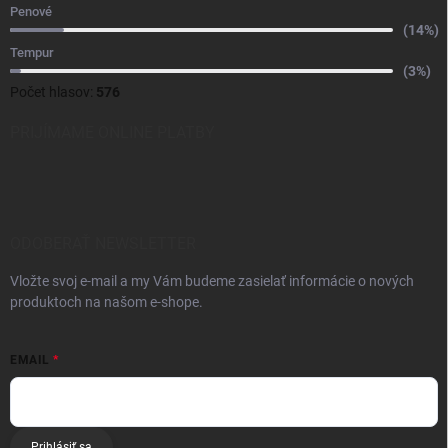
Penové
(14%)
Tempur
(3%)
Počet hlasov:
576
PRIJÍMAME ONLINE PLATBY
ODOBERAŤ NEWSLETTER
Vložte svoj e-mail a my Vám budeme zasielať informácie o nových
produktoch na našom e-shope.
EMAIL
Prihlásiť sa