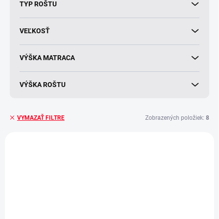
TYP ROŠTU
VEĽKOSŤ
VÝŠKA MATRACA
VÝŠKA ROŠTU
Zobrazených položiek:
8
VYMAZAŤ FILTRE
V
ý
p
ZADARMO
ZADARMO
i
s
p
r
o