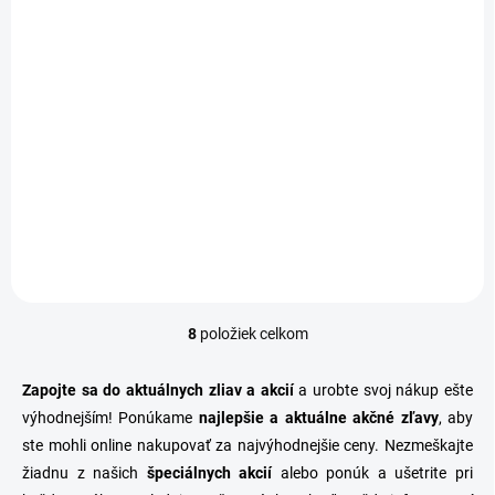
€536
od
od €231 bez DPH
od €436 bez DPH
Detail
Detail
Zásuvky pod posteľ 1/2 –
vyrobené na Slovensku z
Jednolôžková posteľ PETRA
drevín zo slovenských lesov.
– rovné čelo pri nohách s
Bukové a dubové drevo s
nadčasovým dizajnom a
vysokou kvalitou, lakovanie
funkčnosťou. Vyrobená z
pre odolnosť. Možnosť výroby
bukového alebo dubového
na mieru a...
dreva, zaručuje vysokú
kvalitu, eleganciu a dlhú...
8
položiek celkom
O
v
l
Zapojte sa do aktuálnych zliav a akcií
a urobte svoj nákup ešte
á
výhodnejším! Ponúkame
najlepšie a aktuálne akčné zľavy
, aby
d
ste mohli online nakupovať za najvýhodnejšie ceny. Nezmeškajte
a
c
žiadnu z našich
špeciálnych akcií
alebo ponúk a ušetrite pri
i