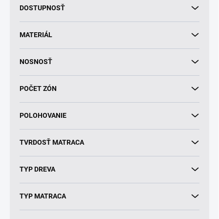
k
DOSTUPNOSŤ
t
o
v
MATERIÁL
NOSNOSŤ
POČET ZÓN
POLOHOVANIE
TVRDOSŤ MATRACA
TYP DREVA
TYP MATRACA