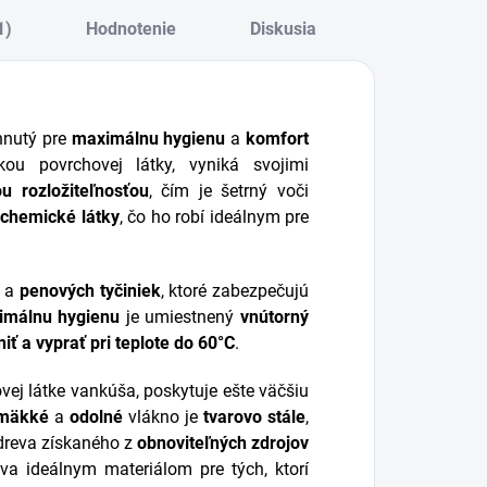
1)
Hodnotenie
Diskusia
hnutý pre
maximálnu hygienu
a
komfort
kou povrchovej látky, vyniká svojimi
u rozložiteľnosťou
, čím je šetrný voči
chemické látky
, čo ho robí ideálnym pre
a
penových tyčiniek
, ktoré zabezpečujú
imálnu hygienu
je umiestnený
vnútorný
iť a vyprať pri teplote do 60°C
.
vej látke vankúša, poskytuje ešte väčšiu
 mäkké
a
odolné
vlákno je
tvarovo stále
,
dreva získaného z
obnoviteľných zdrojov
áva ideálnym materiálom pre tých, ktorí