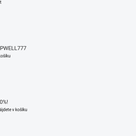
t
EPWELL777
košíku
0%!
ájdete v košíku