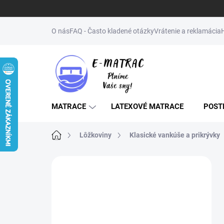
Prejsť
na
O nás
FAQ - Často kladené otázky
Vrátenie a reklamácia
obsah
MATRACE
LATEXOVÉ MATRACE
POST
Domov
Lôžkoviny
Klasické vankúše a prikrývky
B
o
↔️NENAŠLI STE
č
ŽELANÝ ROZMER
n
ý
(MATRAC, POSTEĽ,
p
ROŠT)? NAPÍŠTE