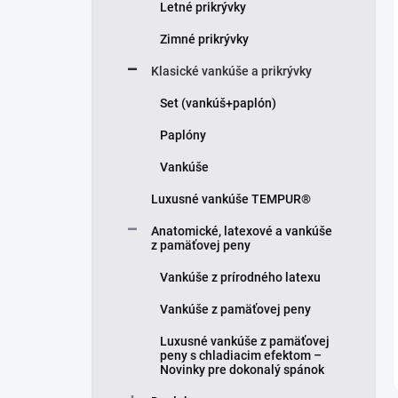
Letné prikrývky
Zimné prikrývky
Klasické vankúše a prikrývky
Set (vankúš+paplón)
Paplóny
Vankúše
Luxusné vankúše TEMPUR®
Anatomické, latexové a vankúše
z pamäťovej peny
Vankúše z prírodného latexu
Vankúše z pamäťovej peny
Luxusné vankúše z pamäťovej
peny s chladiacim efektom –
Novinky pre dokonalý spánok