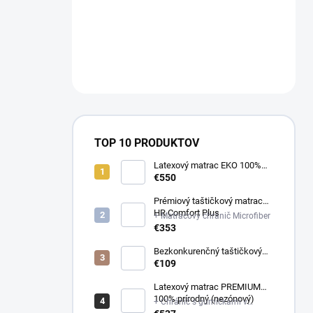
a
n
NÁM NA
e
OBJEDNAVKY@E-
l
MATRAC.SK↔️
TOP 10 PRODUKTOV
Latexový matrac EKO 100%
prírodný (multizónový)
€550
Prémiový taštičkový matrac
HR Comfort Plus
+ Matracový chránič Microfiber
€353
Bezkonkurenčný taštičkový
matrac Optima
€109
Latexový matrac PREMIUM
100% prírodný (nezónový)
+ Chránič s gumičkami v