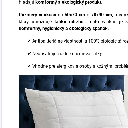
hľadajú
komfortný a ekologický produkt
.
Rozmery vankúša
sú
50x70 cm
a
70x90 cm
, a van
ktorý umožňuje
ľahkú údržbu
. Tento vankúš je s
komfortný, hygienický a ekologický spánok
.
✔ Antibakteriálne vlastnosti a 100% biologická ro
✔ Neobsahuje žiadne chemické látky
✔ Vhodné pre alergikov a osoby s kožnými probl