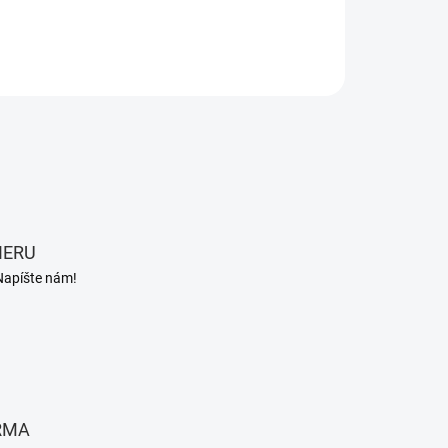
ILNÉ INFORMÁCIE
OPÝTAŤ SA
STRÁŽIŤ
IERU
Napíšte nám!
RMA