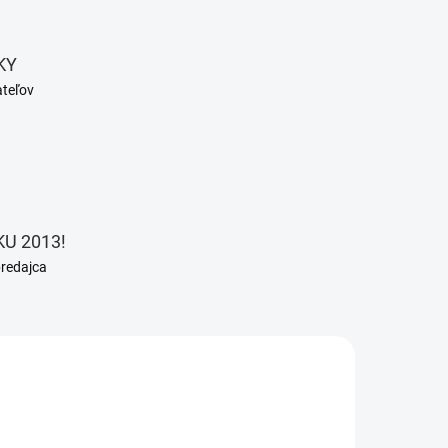
KY
ateľov
U 2013!
predajca