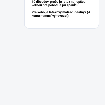
10 dôvodov, prečo je latex najlepšou
voľbou pre pohodlie pri spánku
Pre koho je latexový matrac ideálny? (A
komu nemusí vyhovovať)