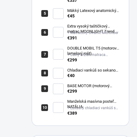
poťahovej látke matraca +
€537
Latexový anatomický vankúš
Mäkký Latexový anatomický
vankúš
€45
Extra vysoký taštičkový
matrac MOONLIGHT Trend
+ Matracový chránič Microfiber
€391
DOUBLE MOBIL T5 (motorový
lamelový rošt)
+ Čelný držiak matraca
plastový
€299
Chladiaci vankúš so sekanou
pamäťovou penou
€40
(Nastaviteľná výška)
BASE MOTOR (motorový
latový rošt)
€299
Manželská masívna posteľ
NATÁLIA
+ Luxusný chladiaci vankúš so
sekanou pamäťovou penou
€389