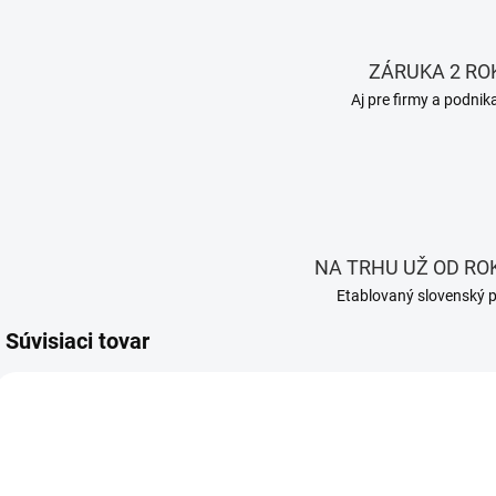
ZÁRUKA 2 RO
Aj pre firmy a podnik
NA TRHU UŽ OD ROK
Etablovaný slovenský 
Súvisiaci tovar
AKCIA
ZADARMO