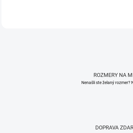
DETA
ROZMERY NA M
Nenašli ste želaný rozmer? 
DOPRAVA ZDA