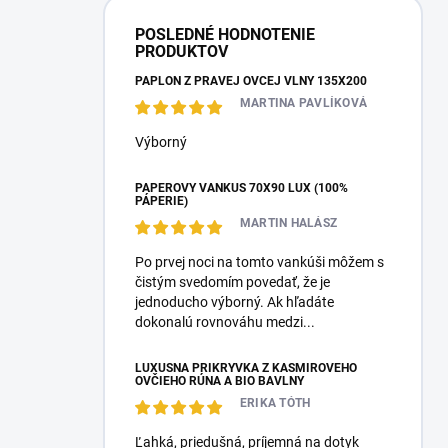
POSLEDNÉ HODNOTENIE
PRODUKTOV
PAPLÓN Z PRAVEJ OVČEJ VLNY 135X200
MARTINA PAVLÍKOVÁ
Výborný
PÁPEROVÝ VANKÚŠ 70X90 LUX (100%
PÁPERIE)
MARTIN HALÁSZ
Po prvej noci na tomto vankúši môžem s
čistým svedomím povedať, že je
jednoducho výborný. Ak hľadáte
dokonalú rovnováhu medzi...
LUXUSNÁ PRIKRÝVKA Z KAŠMÍROVÉHO
OVČIEHO RÚNA A BIO BAVLNY
ERIKA TÓTH
Ľahká, priedušná, príjemná na dotyk