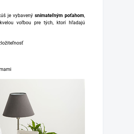
kúš je vybavený
snímateľným poťahom
,
kvelou voľbou pre tých, ktorí hľadajú
zložiteľnosť
émami