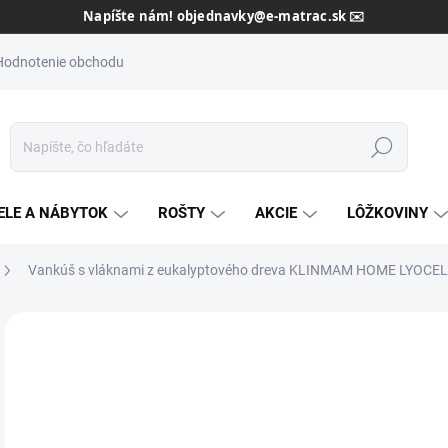
Dôveryhodný slovenský predajca od roku 2013 🇸🇰
Hodnotenie obchodu
Hľadať
ELE A NÁBYTOK
ROŠTY
AKCIE
LÔŽKOVINY
Vankúš s vláknami z eukalyptového dreva KLINMAM HOME LYOCE
Neohodnotené
Podrobnosti hodnotenia
ZNAČKA:
KLINM
AKCIA
od
ZADARMO
od