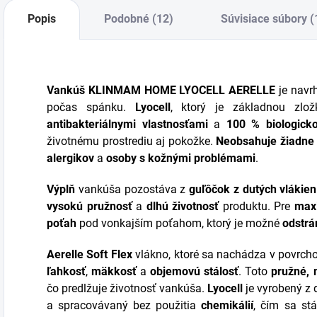
rozložiteľného
Popis
Podobné (12)
Súvisiace súbory (
lyocellu. Vhodná
pre alergikov a
osoby s kožnými
problémami....
Vankúš KLINMAM HOME LYOCELL AERELLE
je navr
počas spánku.
Lyocell
, ktorý je základnou zlož
antibakteriálnymi vlastnosťami
a
100 % biologicko
životnému prostrediu aj pokožke.
Neobsahuje žiadne 
alergikov
a
osoby s kožnými problémami
.
Výplň
vankúša pozostáva z
guľôčok z dutých vlákien
vysokú pružnosť
a
dlhú životnosť
produktu. Pre
max
poťah
pod vonkajším poťahom, ktorý je možné
odstrán
Aerelle Soft Flex
vlákno, ktoré sa nachádza v povrcho
ľahkosť
,
mäkkosť
a
objemovú stálosť
. Toto
pružné,
čo predlžuje životnosť vankúša.
Lyocell
je vyrobený z 
a spracovávaný bez použitia
chemikálií
, čím sa st