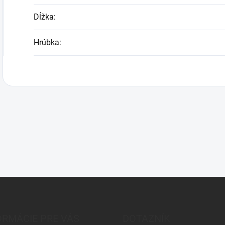
Dĺžka
:
Hrúbka
:
ORMÁCIE PRE VÁS
DOTAZNÍK