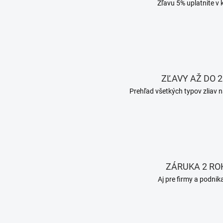
Zľavu 5% uplatnite v 
ZĽAVY AŽ DO 2
Prehľad všetkých typov zliav n
ZÁRUKA 2 RO
Aj pre firmy a podnik