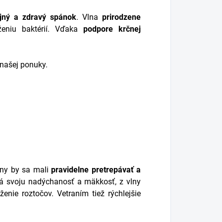
ojný a zdravý spánok
. Vlna
prirodzene
ženiu baktérií. Vďaka
podpore krčnej
 našej ponuky.
vlny by sa mali
pravidelne pretrepávať a
vá svoju nadýchanosť a mäkkosť, z vlny
ie roztočov. Vetraním tiež rýchlejšie