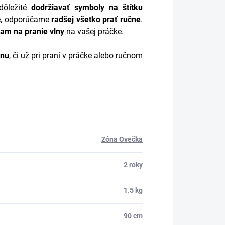
 dôležité
dodržiavať symboly na štítku
čke, odporúčame
radšej všetko prať ručne
.
am na pranie vlny
na vašej práčke.
lnu
, či už pri praní v práčke alebo ručnom
Zóna Ovečka
2 roky
1.5 kg
90 cm