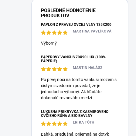
POSLEDNÉ HODNOTENIE
PRODUKTOV
PAPLÓN Z PRAVEJ OVČEJ VLNY 135X200
MARTINA PAVLÍKOVÁ
Výborný
PÁPEROVÝ VANKÚŠ 70X90 LUX (100%
PÁPERIE)
MARTIN HALÁSZ
Po prvej noci na tomto vankúši môžem s
čistým svedomím povedať, že je
jednoducho výborný. Ak hľadáte
dokonalú rovnováhu medzi...
LUXUSNÁ PRIKRÝVKA Z KAŠMÍROVÉHO
OVČIEHO RÚNA A BIO BAVLNY
ERIKA TÓTH
Ľahká, priedušná, príjemná na dotyk