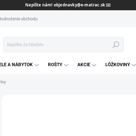
Dôveryhodný slovenský predajca od roku 2013 🇸🇰
Hodnotenie obchodu
Hľadať
ELE A NÁBYTOK
ROŠTY
AKCIE
LÔŽKOVINY
vlny
Neohodnotené
Podrobnosti hodnotenia
ZNAČKA:
VLNKA
AKCIA
€
ZADARMO
€86