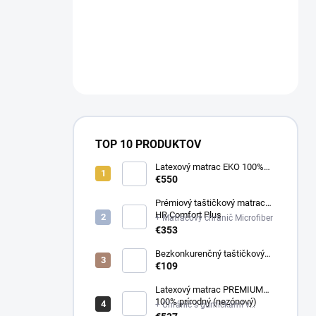
a
n
NÁM NA
e
OBJEDNAVKY@E-
l
MATRAC.SK↔️
TOP 10 PRODUKTOV
Latexový matrac EKO 100%
prírodný (multizónový)
€550
Prémiový taštičkový matrac
HR Comfort Plus
+ Matracový chránič Microfiber
€353
Bezkonkurenčný taštičkový
matrac Optima
€109
Latexový matrac PREMIUM
100% prírodný (nezónový)
+ Chránič s gumičkami v