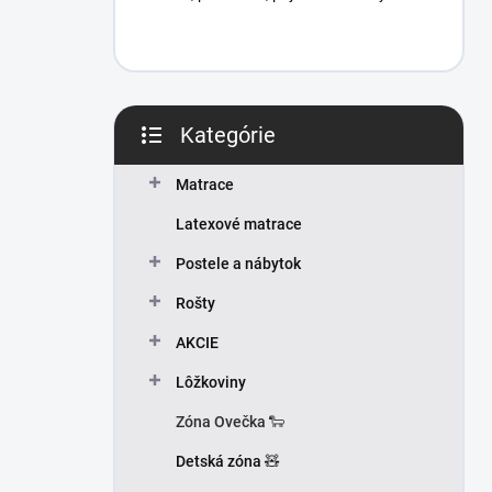
Kategórie
Preskočiť
kategórie
Matrace
Latexové matrace
Postele a nábytok
Rošty
AKCIE
Lôžkoviny
Zóna Ovečka 🐑
Detská zóna 🧸