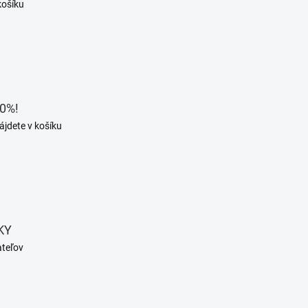
košíku
0%!
ájdete v košíku
KY
ateľov