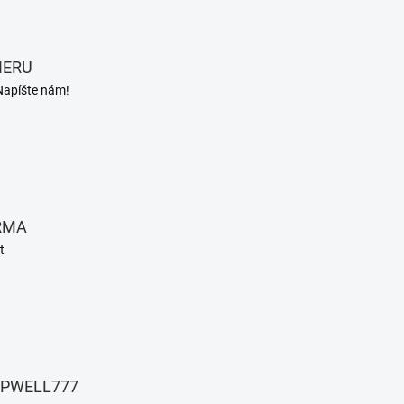
IERU
Napíšte nám!
RMA
t
EPWELL777