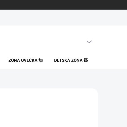
PRÁZDNY KOŠÍK
NÁKUPNÝ
KOŠÍK
ZÓNA OVEČKA 🐑
DETSKÁ ZÓNA 🧸
ORTOPEDICK
106
 bez DPH