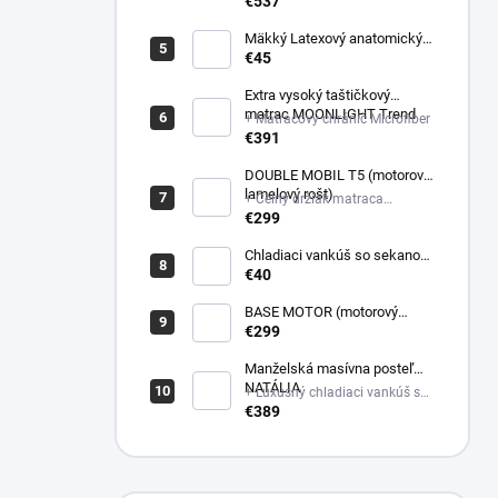
poťahovej látke matraca +
€537
Latexový anatomický vankúš
Mäkký Latexový anatomický
vankúš
€45
Extra vysoký taštičkový
matrac MOONLIGHT Trend
+ Matracový chránič Microfiber
€391
DOUBLE MOBIL T5 (motorový
lamelový rošt)
+ Čelný držiak matraca
plastový
€299
Chladiaci vankúš so sekanou
pamäťovou penou
€40
(Nastaviteľná výška)
BASE MOTOR (motorový
latový rošt)
€299
Manželská masívna posteľ
NATÁLIA
+ Luxusný chladiaci vankúš so
sekanou pamäťovou penou
€389