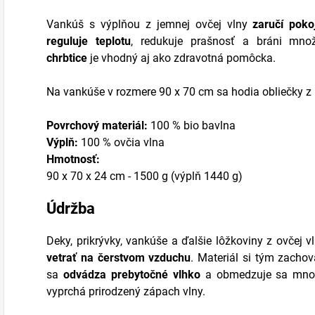
Vankúš s výplňou z jemnej ovčej vlny
zaručí pok
reguluje teplotu
, redukuje prašnosť a bráni mno
chrbtice
je vhodný aj ako zdravotná pomôcka.
Na vankúše v rozmere 90 x 70 cm sa hodia obliečky z
Povrchový materiál:
100 % bio bavlna
Výplň:
100 % ovčia vlna
Hmotnosť:
90 x 70 x 24 cm - 1500 g (výplň 1440 g)
Údržba
Deky, prikrývky, vankúše a ďalšie lôžkoviny z ovčej 
vetrať na čerstvom vzduchu
. Materiál si tým zacho
sa
odvádza prebytočné vlhko
a obmedzuje sa množen
vyprchá prirodzený zápach vlny.