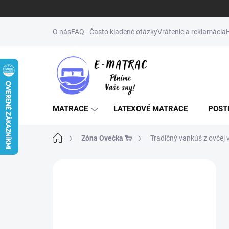
Prejsť
na
O nás
FAQ - Často kladené otázky
Vrátenie a reklamácia
obsah
MATRACE
LATEXOVÉ MATRACE
POST
Domov
Zóna Ovečka 🐑
Tradičný vankúš z ovčej 
B
o
↔️NENAŠLI STE
č
ŽELANÝ ROZMER
n
ý
(MATRAC, POSTEĽ,
p
ROŠT)? NAPÍŠTE