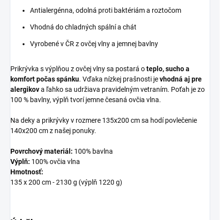
Antialergénna, odolná proti baktériám a roztočom
Vhodná do chladných spální a chát
Vyrobené v ČR z ovčej vlny a jemnej bavlny
Prikrývka s výplňou z ovčej vlny sa postará o
teplo, sucho a
komfort počas spánku
. Vďaka nízkej prašnosti je
vhodná aj pre
alergikov
a ľahko sa udržiava pravidelným vetraním. Poťah je zo
100 % bavlny, výplň tvorí jemne česaná ovčia vlna.
Na deky a prikrývky v rozmere 135x200 cm sa hodí povlečenie
140x200 cm z našej ponuky.
Povrchový materiál:
100% bavlna
Výplň:
100% ovčia vlna
Hmotnosť:
135 x 200 cm - 2130 g (výplň 1220 g)