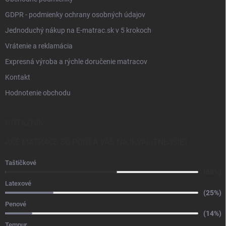
GDPR - podmienky ochrany osobných údajov
Jednoduchý nákup na E-matrac.sk v 5 krokoch
Vrátenie a reklamácia
Expresná výroba a rýchle doručenie matracov
Kontakt
Hodnotenie obchodu
DOTAZNÍK
AKÉ MATRACE SÚ PODĽA VÁS NAJKVALITNEJŠIE?
Taštičkové
(58%)
Latexové
(25%)
Penové
(14%)
Tempur