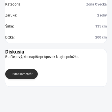
Kategória
:
Zóna Ovečka
Záruka
:
2 roky
Šírka
:
135 cm
Dĺžka
:
200 cm
Diskusia
Buďte prvý, kto napíše príspevok k tejto položke.
Pridať komentár