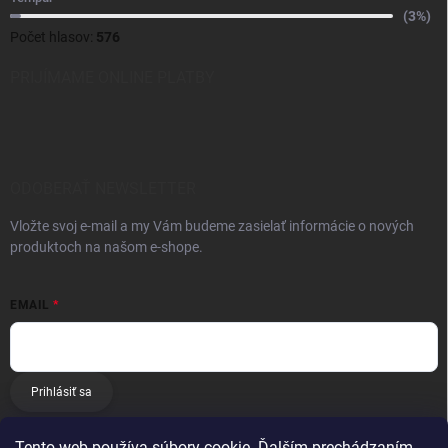
(3%)
Počet hlasov:
576
PRIJÍMAME ONLINE PLATBY
ODOBERAŤ NEWSLETTER
Vložte svoj e-mail a my Vám budeme zasielať informácie o nových
produktoch na našom e-shope.
EMAIL
Prihlásiť sa
Tento web používa súbory cookie. Ďalším prechádzaním