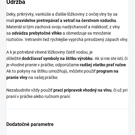
Údržba
Deky, prikrývky, vankúše a ďalšie lôžkoviny z ovčej vlny by sa
mali
pravidelne pretrepávať a vetrať na čerstvom vzduchu
.
Materiál si tým zachová svoju nadýchanosť a mäkkosť, z vlny
sa
odvádza prebytočné vlhko
a obmedzuje sa množenie
roztočov. Vetraním tiež rýchlejšie vyprchá prirodzený zápach vlny.
A k je potrebné vlnené lôžkoviny čistiť vodou, je
dôležité
dodržiavať symboly na štítku výrobku
. Ak si nie ste istí, či
je vhodné pranie v práčke, odporúčame
radšej všetko prať ručne
.
Ak to pokyny na štítku umožňujú, môžete použiť
program na
pranie vlny
na vašej práčke.
Nezabudnite vždy použiť
prací prípravok vhodný na vlnu
, či už pri
praní v práčke alebo ručnom praní.
Dodatočné parametre