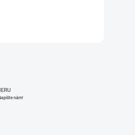
aca a predlžuje jeho životnosť.
ILNÉ INFORMÁCIE
OPÝTAŤ SA
STRÁŽIŤ
IERU
Napíšte nám!