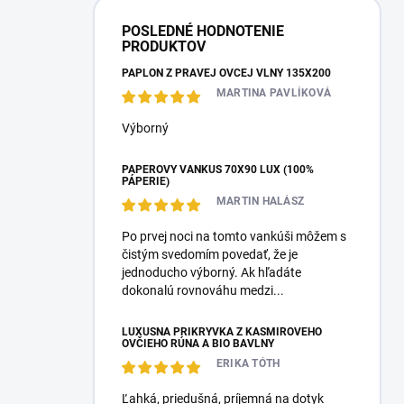
POSLEDNÉ HODNOTENIE
PRODUKTOV
PAPLÓN Z PRAVEJ OVČEJ VLNY 135X200
MARTINA PAVLÍKOVÁ
Výborný
PÁPEROVÝ VANKÚŠ 70X90 LUX (100%
PÁPERIE)
MARTIN HALÁSZ
Po prvej noci na tomto vankúši môžem s
čistým svedomím povedať, že je
jednoducho výborný. Ak hľadáte
dokonalú rovnováhu medzi...
LUXUSNÁ PRIKRÝVKA Z KAŠMÍROVÉHO
OVČIEHO RÚNA A BIO BAVLNY
ERIKA TÓTH
Ľahká, priedušná, príjemná na dotyk