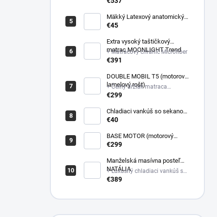
poťahovej látke matraca +
€537
Latexový anatomický vankúš
Mäkký Latexový anatomický
vankúš
€45
Extra vysoký taštičkový
matrac MOONLIGHT Trend
+ Matracový chránič Microfiber
€391
DOUBLE MOBIL T5 (motorový
lamelový rošt)
+ Čelný držiak matraca
plastový
€299
Chladiaci vankúš so sekanou
pamäťovou penou
€40
(Nastaviteľná výška)
BASE MOTOR (motorový
latový rošt)
€299
Manželská masívna posteľ
NATÁLIA
+ Luxusný chladiaci vankúš so
sekanou pamäťovou penou
€389