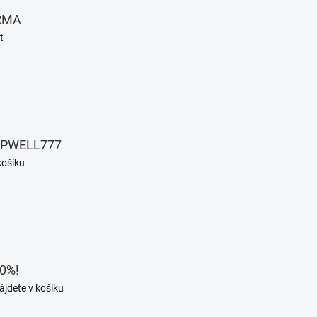
RMA
t
EPWELL777
košíku
0%!
ájdete v košíku