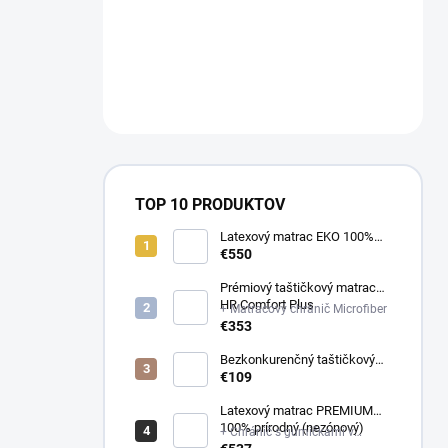
a
n
NÁM NA
e
OBJEDNAVKY@E-
l
MATRAC.SK↔️
TOP 10 PRODUKTOV
Latexový matrac EKO 100%
prírodný (multizónový)
€550
Prémiový taštičkový matrac
HR Comfort Plus
+ Matracový chránič Microfiber
€353
Bezkonkurenčný taštičkový
matrac Optima
€109
Latexový matrac PREMIUM
100% prírodný (nezónový)
+ Chránič s gumičkami v