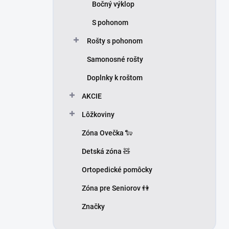
Bočný výklop
S pohonom
Rošty s pohonom
Samonosné rošty
Doplnky k roštom
AKCIE
Lôžkoviny
Zóna Ovečka 🐑
Detská zóna 🧸
Ortopedické pomôcky
Zóna pre Seniorov 👫
Značky