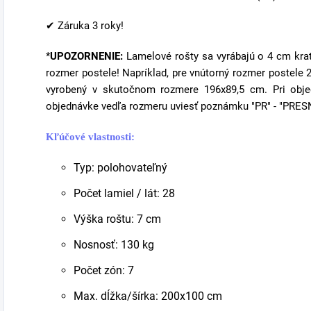
✔ Záruka 3 roky!
*
UPOZORNENIE:
Lamelové rošty sa vyrábajú o 4 cm kratš
rozmer postele! Napríklad, pre vnútorný rozmer postel
vyrobený v skutočnom rozmere 196x89,5 cm. Pri obje
objednávke vedľa rozmeru uviesť poznámku "PR" - "PRE
Kľúčové vlastnosti:
Typ: polohovateľný
Počet lamiel / lát: 28
Výška roštu: 7 cm
Nosnosť: 130 kg
Počet zón: 7
Max. dĺžka/šírka: 200x100 cm