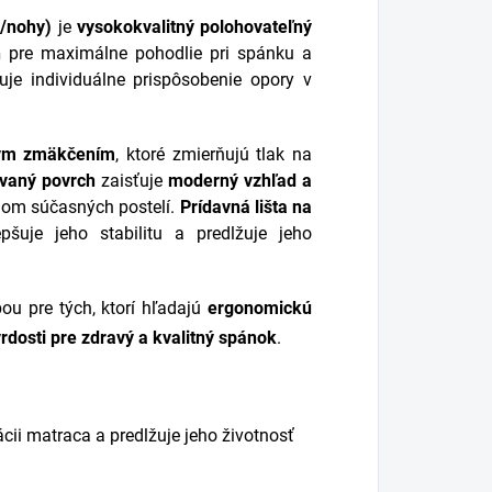
a/nohy)
je
vysokokvalitný polohovateľný
h
pre maximálne pohodlie pri spánku a
e individuálne prispôsobenie opory v
ným zmäkčením
, ktoré zmierňujú tlak na
ovaný povrch
zaisťuje
moderný vzhľad a
jnom súčasných postelí.
Prídavná lišta na
šuje jeho stabilitu a predlžuje jeho
ou pre tých, ktorí hľadajú
ergonomickú
rdosti pre zdravý a kvalitný spánok
.
cii matraca a predlžuje jeho životnosť