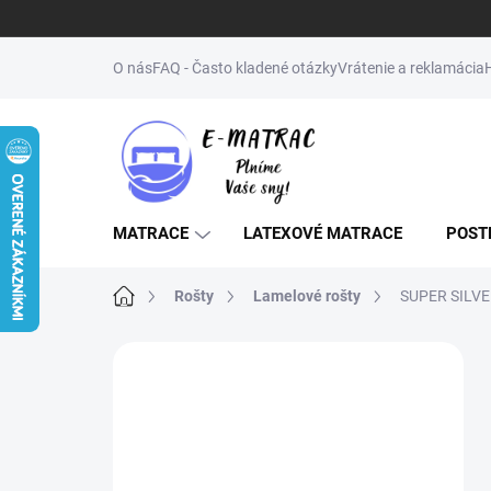
Prejsť
na
O nás
FAQ - Často kladené otázky
Vrátenie a reklamácia
obsah
MATRACE
LATEXOVÉ MATRACE
POST
Domov
Rošty
Lamelové rošty
SUPER SILVER
B
o
↔️NENAŠLI STE
č
ŽELANÝ ROZMER
n
ý
(MATRAC, POSTEĽ,
p
ROŠT)? NAPÍŠTE