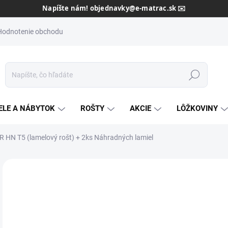
Dôveryhodný slovenský predajca od roku 2013 🇸🇰
Hodnotenie obchodu
Hľadať
ELE A NÁBYTOK
ROŠTY
AKCIE
LÔŽKOVINY
 HN T5 (lamelový rošt)
+ 2ks Náhradných lamiel
Neohodnotené
Podrobnosti hodnotenia
ZNAČKA:
MRAVA
AKCIA
o
od