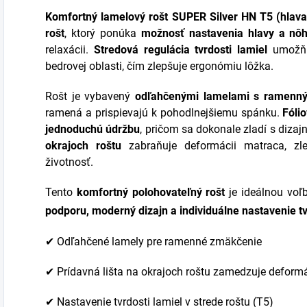
Komfortný lamelový rošt SUPER Silver HN T5 (hlav
rošt
, ktorý ponúka
možnosť nastavenia hlavy a nô
relaxácii.
Stredová regulácia tvrdosti lamiel
umožňuj
bedrovej oblasti, čím zlepšuje ergonómiu lôžka.
Rošt je vybavený
odľahčenými lamelami s ramen
ramená a prispievajú k pohodlnejšiemu spánku.
Fóli
jednoduchú údržbu
, pričom sa dokonale zladí s diza
okrajoch roštu
zabraňuje deformácii matraca, zlep
životnosť.
Tento
komfortný polohovateľný rošt
je ideálnou voľb
podporu, moderný dizajn a individuálne nastavenie tv
✔ Odľahčené lamely pre ramenné zmäkčenie
✔ Prídavná lišta na okrajoch roštu zamedzuje deformá
✔ Nastavenie tvrdosti lamiel v strede roštu (T5)