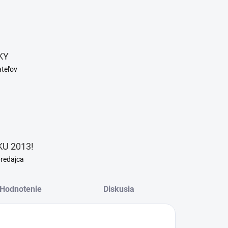
KY
ateľov
U 2013!
predajca
Hodnotenie
Diskusia