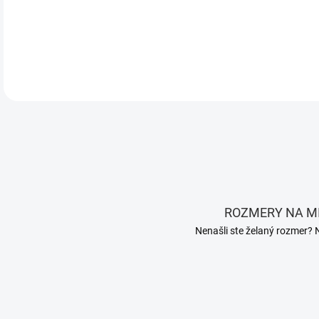
matr
DETA
ROZMERY NA M
Nenašli ste želaný rozmer? 