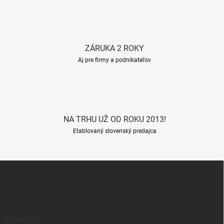
ZÁRUKA 2 ROKY
Aj pre firmy a podnikateľov
NA TRHU UŽ OD ROKU 2013!
Etablovaný slovenský predajca
Z
á
p
ä
t
i
KONTAKT