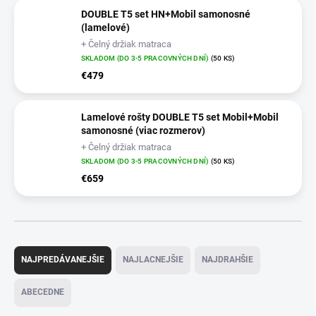
DOUBLE T5 set HN+Mobil samonosné
(lamelové)
+ Čelný držiak matraca
SKLADOM (DO 3-5 PRACOVNÝCH DNÍ)
(50 KS)
€479
Lamelové rošty DOUBLE T5 set Mobil+Mobil
samonosné (viac rozmerov)
+ Čelný držiak matraca
SKLADOM (DO 3-5 PRACOVNÝCH DNÍ)
(50 KS)
€659
R
a
NAJPREDÁVANEJŠIE
NAJLACNEJŠIE
NAJDRAHŠIE
d
e
ABECEDNE
n