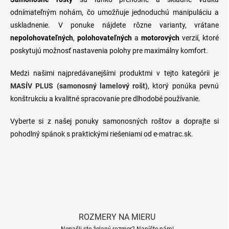
r
v
odnímateľným nohám, čo umožňuje jednoduchú manipuláciu a
k
uskladnenie. V ponuke nájdete rôzne varianty, vrátane
y
nepolohovateľných
,
polohovateľných
a
motorových
verzií, ktoré
v
ý
poskytujú možnosť nastavenia polohy pre maximálny komfort.
p
i
Medzi našimi najpredávanejšími produktmi v tejto kategórii je
s
MASÍV PLUS (samonosný lamelový rošt)
, ktorý ponúka pevnú
u
konštrukciu a kvalitné spracovanie pre dlhodobé používanie.
Vyberte si z našej ponuky samonosných roštov a doprajte si
pohodlný spánok s praktickými riešeniami od e-matrac.sk.
ROZMERY NA MIERU