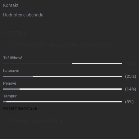
Kontakt
Hodnotenie obchodu
DOTAZNÍK
AKÉ MATRACE SÚ PODĽA VÁS NAJKVALITNEJŠIE?
Taštičkové
(58%)
Latexové
(25%)
Penové
(14%)
Tempur
(3%)
Počet hlasov:
576
PRIJÍMAME ONLINE PLATBY