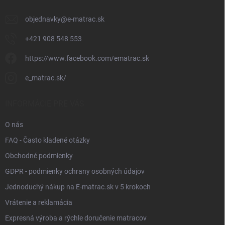
e
objednavky
@
e-matrac.sk
+421 908 548 553
https://www.facebook.com/ematrac.sk
e_matrac.sk/
INFORMÁCIE PRE VÁS
O nás
FAQ - Často kladené otázky
Obchodné podmienky
GDPR - podmienky ochrany osobných údajov
Jednoduchý nákup na E-matrac.sk v 5 krokoch
Vrátenie a reklamácia
Expresná výroba a rýchle doručenie matracov