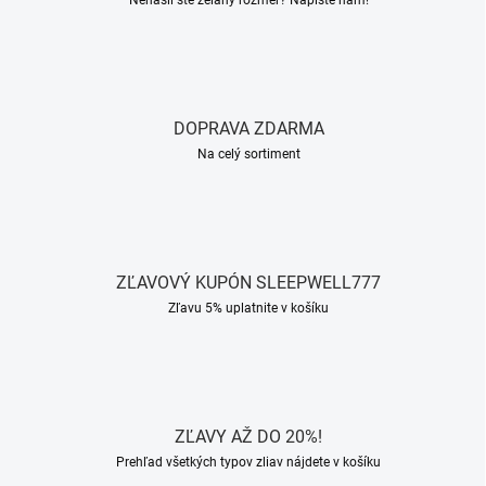
Nenašli ste želaný rozmer? Napíšte nám!
DOPRAVA ZDARMA
Na celý sortiment
ZĽAVOVÝ KUPÓN SLEEPWELL777
Zľavu 5% uplatnite v košíku
ZĽAVY AŽ DO 20%!
Prehľad všetkých typov zliav nájdete v košíku