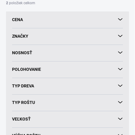
i
2
položiek celkom
e
p
CENA
r
o
d
ZNAČKY
u
k
NOSNOSŤ
t
o
v
POLOHOVANIE
TYP DREVA
TYP ROŠTU
VEĽKOSŤ