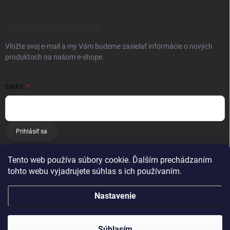
ODOBERAŤ NEWSLETTER
Vložte svoj e-mail a my Vám budeme zasielať informácie o nových
produktoch na našom e-shope.
EMAIL
Prihlásiť sa
Tento web používa súbory cookie. Ďalším prechádzaním
tohto webu vyjadrujete súhlas s ich používaním.
Nastavenie
Copyright 2026
E-matrac.sk
. Všetky práva vyhradené.
Súhlasím