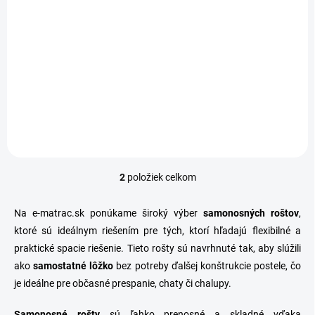
Detail
Detail
Štandardný latový
Samonosný nepolohovateľný
samonosný nepolohovateľný
lamelový rošt DOUBLE T5 –
rošt MASÍV BUK. Samonosný
nastavenie tvrdosti lamiel v
rošt vhodný ako samostatné
strede roštu. Samonosný rošt
lôžko. Ľahko prenosný a
je ľahko prenosný a
skladovateľný vďaka
skladovateľný vďaka
odnímateľným nohám.
odnímateľným nohám.
2
položiek celkom
O
v
l
Na e-matrac.sk ponúkame široký výber
samonosných roštov
,
á
ktoré sú ideálnym riešením pre tých, ktorí hľadajú flexibilné a
d
praktické spacie riešenie. Tieto rošty sú navrhnuté tak, aby slúžili
a
c
ako
samostatné lôžko
bez potreby ďalšej konštrukcie postele, čo
i
je ideálne pre občasné prespanie, chaty či chalupy.
e
p
Samonosné rošty
sú ľahko prenosné a skladné vďaka