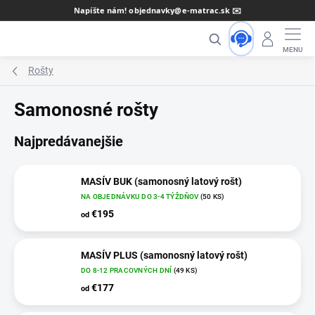
Prejsť
Napíšte nám! objednavky@e-matrac.sk ✉️
na
Hľadať
obsah
Rošty
Samonosné rošty
Najpredávanejšie
MASÍV BUK (samonosný latový rošt)
NA OBJEDNÁVKU DO 3-4 TÝŽDŇOV
(50 KS)
€195
od
MASÍV PLUS (samonosný latový rošt)
DO 8-12 PRACOVNÝCH DNÍ
(49 KS)
€177
od