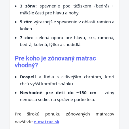
3 zóny:
spevnenie pod ťažiskom (bedrá) +
mäkšie časti pre hlavu a nohy.
5 zón:
výraznejšie spevnenie v oblasti ramien a
kolien.
7 zón:
cielená opora pre hlavu, krk, ramená,
bedrá, kolená, lýtka a chodidlá.
Pre koho je zónovaný matrac
vhodný?
Dospelí
a ľudia s citlivejším chrbtom, ktorí
chcú vyšší komfort spánku.
Nevhodné pre deti do ~150 cm
– zóny
nemusia sedieť na správne partie tela.
Pre širokú ponuku zónovaných matracov
navštívte
e-matrac.sk
.