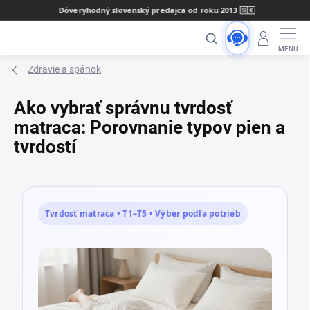
Prejsť
Dôveryhodný slovenský predajca od roku 2013 🇸🇰
na
Hľadať
obsah
Zdravie a spánok
Ako vybrať správnu tvrdosť
matraca: Porovnanie typov pien a
tvrdostí
Tvrdosť matraca • T1–T5 • Výber podľa potrieb