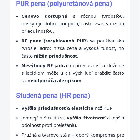
PUR pena (polyuretánová pena)
Cenovo dostupná
s rôznou tvrdosťou,
poskytuje dobrú podporu, často však s nižšou
priedušnosťou.
RE pena (recyklovaná PUR)
sa používa ako
tvrdšie jadro: nízka cena a vysoká tuhosť, no
často
nižšia priedušnosť
.
Nevýhody RE jadra:
nepriedušnosť a zloženie
s lepidlom môže u citlivých ľudí dráždiť; často
sa
neodporúča alergikom
.
Studená pena (HR pena)
Vyššia priedušnosť a elasticita
než PUR.
Jemnejšia štruktúra,
vyššia životnosť
a lepšia
odolnosť proti preležaniu.
Pružná a tvarovo stála – dobrý kompromis pre