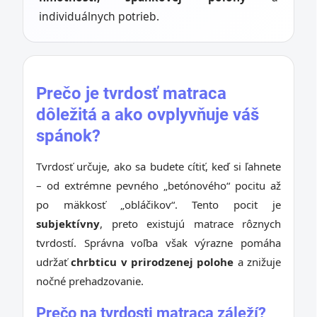
individuálnych potrieb.
Prečo je tvrdosť matraca
dôležitá a ako ovplyvňuje váš
spánok?
Tvrdosť určuje, ako sa budete cítiť, keď si ľahnete
– od extrémne pevného „betónového“ pocitu až
po mäkkosť „obláčikov“. Tento pocit je
subjektívny
, preto existujú matrace rôznych
tvrdostí. Správna voľba však výrazne pomáha
udržať
chrbticu v prirodzenej polohe
a znižuje
nočné prehadzovanie.
Prečo na tvrdosti matraca záleží?