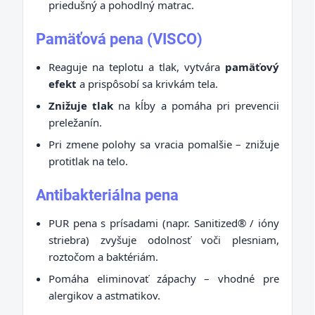
priedušný a pohodlný matrac.
Pamäťová pena (VISCO)
Reaguje na teplotu a tlak, vytvára
pamäťový
efekt
a prispôsobí sa krivkám tela.
Znižuje tlak
na kĺby a pomáha pri prevencii
preležanín.
Pri zmene polohy sa vracia pomalšie – znižuje
protitlak na telo.
Antibakteriálna pena
PUR pena s prísadami (napr. Sanitized® / ióny
striebra) zvyšuje odolnosť voči plesniam,
roztočom a baktériám.
Pomáha eliminovať zápachy – vhodné pre
alergikov a astmatikov.