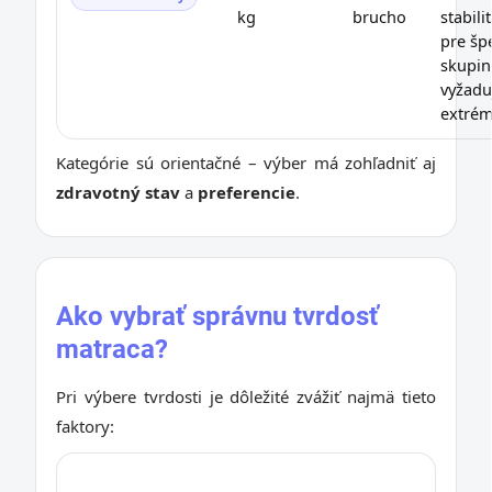
kg
brucho
stabili
pre šp
skupinu
vyžadu
extrém
Kategórie sú orientačné – výber má zohľadniť aj
zdravotný stav
a
preferencie
.
Ako vybrať správnu tvrdosť
matraca?
Pri výbere tvrdosti je dôležité zvážiť najmä tieto
faktory: