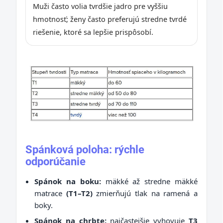
Muži často volia tvrdšie jadro pre vyššiu
hmotnosť; ženy často preferujú stredne tvrdé
riešenie, ktoré sa lepšie prispôsobí.
Spánková poloha: rýchle
odporúčanie
Spánok na boku:
mäkké až stredne mäkké
matrace
(T1–T2)
zmierňujú tlak na ramená a
boky.
Spánok na chrbte:
najčastejšie vyhovuje
T3