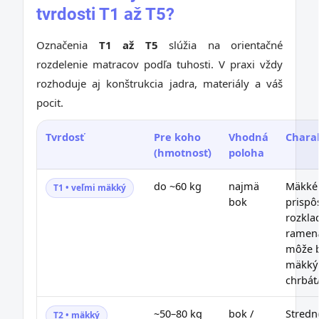
tvrdosti T1 až T5?
Označenia
T1 až T5
slúžia na orientačné
rozdelenie matracov podľa tuhosti. V praxi vždy
rozhoduje aj konštrukcia jadra, materiály a váš
pocit.
Tvrdosť
Pre koho
Vhodná
Charak
(hmotnosť)
poloha
do ~60 kg
najmä
Mäkké
T1 • veľmi mäkký
bok
prispô
rozkla
ramen
môže b
mäkký
chrbát
~50–80 kg
bok /
Stred
T2 • mäkký