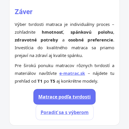
Záver
Výber tvrdosti matraca je individuálny proces –
zohľadnite
hmotnosť
,
spánkovú polohu
,
zdravotné potreby
a
osobné preferencie
.
Investícia do kvalitného matraca sa priamo
prejaví na zdraví aj kvalite spánku.
Pre širokú ponuku matracov rôznych tvrdostí a
materiálov navštívte
e-matrac.sk
– nájdete tu
prehľad od
T1
po
T5
aj konkrétne modely.
Matrace podľa tvrdosti
Poradiť sa s výberom