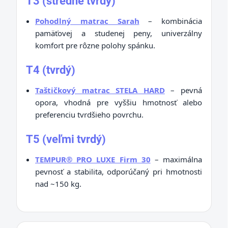
T3 (stredne tvrdý)
Pohodlný matrac Sarah
– kombinácia
pamäťovej a studenej peny, univerzálny
komfort pre rôzne polohy spánku.
T4 (tvrdý)
Taštičkový matrac STELA HARD
– pevná
opora, vhodná pre vyššiu hmotnosť alebo
preferenciu tvrdšieho povrchu.
T5 (veľmi tvrdý)
TEMPUR® PRO LUXE Firm 30
– maximálna
pevnosť a stabilita, odporúčaný pri hmotnosti
nad ~150 kg.