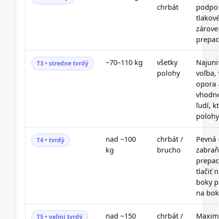
chrbát
podpor
tlakov
zárove
prepad
~70–110 kg
všetky
Najuni
T3 • stredne tvrdý
polohy
voľba,
opora 
vhodné
ľudí, k
polohy
nad ~100
chrbát /
Pevná 
T4 • tvrdý
kg
brucho
zabraň
prepad
tlačiť
boky p
na bok
nad ~150
chrbát /
Maxim
T5 • veľmi tvrdý