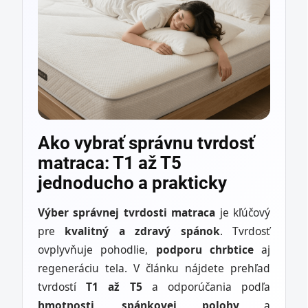
Ako vybrať správnu tvrdosť
matraca: T1 až T5
jednoducho a prakticky
Výber správnej tvrdosti matraca
je kľúčový
pre
kvalitný a zdravý spánok
. Tvrdosť
ovplyvňuje pohodlie,
podporu chrbtice
aj
regeneráciu tela. V článku nájdete prehľad
tvrdostí
T1 až T5
a odporúčania podľa
hmotnosti, spánkovej polohy
a