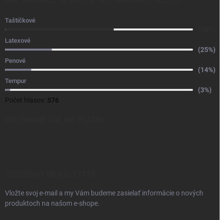
AKÉ MATRACE SÚ PODĽA VÁS NAJKVALITNEJŠIE?
Taštičkové
(58%)
Latexové
(25%)
Penové
(14%)
Tempur
(3%)
Počet hlasov:
576
PRIJÍMAME ONLINE PLATBY
ODOBERAŤ NEWSLETTER
Vložte svoj e-mail a my Vám budeme zasielať informácie o nových
produktoch na našom e-shope.