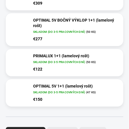
€309
OPTIMAL 5V BOČNÝ VÝKLOP 1+1 (lamelový
rošt)
SKLADOM (DO 3-5 PRACOVNÝCH DNÍ)
(50 KS)
€277
PRIMALUX 1+1 (lamelový rošt)
SKLADOM (DO 3-5 PRACOVNÝCH DNÍ)
(50 KS)
€122
OPTIMAL 5V 1+1 (lamelový rošt)
SKLADOM (DO 3-5 PRACOVNÝCH DNÍ)
(47 KS)
€150
R