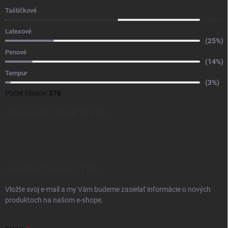
Taštičkové
(58%)
Latexové
(25%)
Penové
(14%)
Tempur
(3%)
Počet hlasov:
576
PRIJÍMAME ONLINE PLATBY
ODOBERAŤ NEWSLETTER
Vložte svoj e-mail a my Vám budeme zasielať informácie o nových
produktoch na našom e-shope.