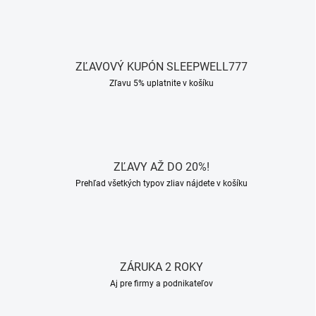
i
s
u
ZĽAVOVÝ KUPÓN SLEEPWELL777
Zľavu 5% uplatnite v košíku
ZĽAVY AŽ DO 20%!
Prehľad všetkých typov zliav nájdete v košíku
ZÁRUKA 2 ROKY
Aj pre firmy a podnikateľov