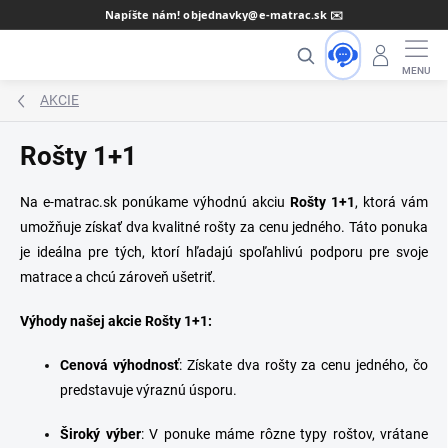
Prejsť
Napíšte nám! objednavky@e-matrac.sk ✉️
na
Hľadať
obsah
AKCIE
Rošty 1+1
Na e-matrac.sk ponúkame výhodnú akciu
Rošty 1+1
, ktorá vám
umožňuje získať dva kvalitné rošty za cenu jedného. Táto ponuka
je ideálna pre tých, ktorí hľadajú spoľahlivú podporu pre svoje
matrace a chcú zároveň ušetriť.
Výhody našej akcie Rošty 1+1:
Cenová výhodnosť
: Získate dva rošty za cenu jedného, čo
predstavuje výraznú úsporu.
Široký výber
: V ponuke máme rôzne typy roštov, vrátane