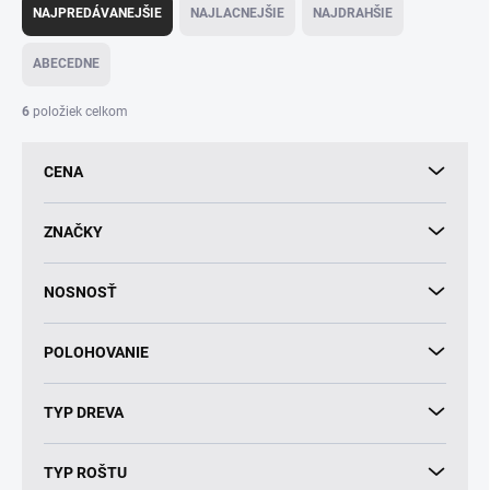
a
NAJPREDÁVANEJŠIE
NAJLACNEJŠIE
NAJDRAHŠIE
d
e
ABECEDNE
n
i
6
položiek celkom
e
p
CENA
r
o
d
ZNAČKY
u
k
NOSNOSŤ
t
o
v
POLOHOVANIE
TYP DREVA
TYP ROŠTU