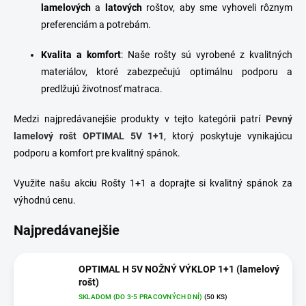
lamelových
a
latových
roštov, aby sme vyhoveli rôznym
preferenciám a potrebám.
Kvalita a komfort
: Naše rošty sú vyrobené z kvalitných
materiálov, ktoré zabezpečujú optimálnu podporu a
predlžujú životnosť matraca.
Medzi najpredávanejšie produkty v tejto kategórii patrí
Pevný
lamelový rošt OPTIMAL 5V 1+1
, ktorý poskytuje vynikajúcu
podporu a komfort pre kvalitný spánok.
Využite našu akciu Rošty 1+1 a doprajte si kvalitný spánok za
výhodnú cenu.
Najpredávanejšie
OPTIMAL H 5V NOŽNÝ VÝKLOP 1+1 (lamelový
rošt)
SKLADOM (DO 3-5 PRACOVNÝCH DNÍ)
(50 KS)