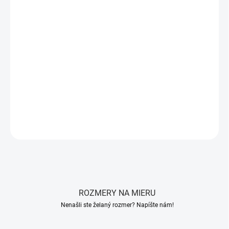
Celoročná prikrývka ANTISTRESS
s
uhlíkovým vláknom
a
výplňou zo
špirálovitých dutých HSC vlákien
poskytuje
vynikajúcu priedušnosť
a
vysoký komfort
. Poťah vyrobený z
dutého vlákna
zaručuje
perfektný odvod vlhkosti
.
Uhlíkové
vlákno
pomáha eliminovať
elektrostatický náboj
, čo podporuje
kľudný spánok
.
Rozmer: 135x200 cm
.
DETAILNÉ INFORMÁCIE
OPÝTAŤ SA
STRÁŽIŤ
ROZMERY NA MIERU
Nenašli ste želaný rozmer? Napíšte nám!