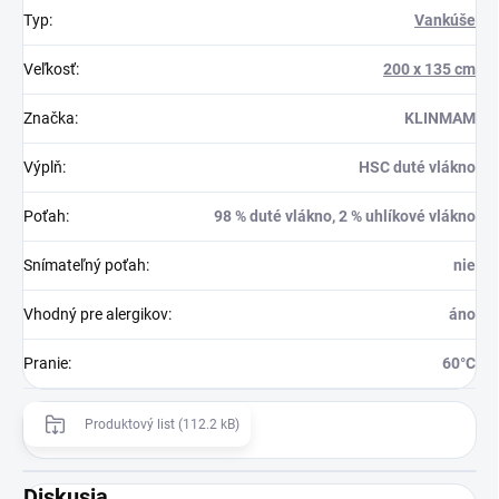
Typ
:
Vankúše
Veľkosť
:
200 x 135 cm
Značka
:
KLINMAM
Výplň
:
HSC duté vlákno
Poťah
:
98 % duté vlákno, 2 % uhlíkové vlákno
Snímateľný poťah
:
nie
Vhodný pre alergikov
:
áno
Pranie
:
60°C
Produktový list (112.2 kB)
Diskusia