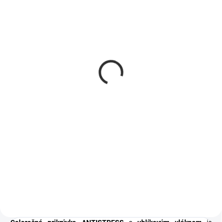
DO 8-12 PRACOVNÝCH DNÍ
(50 KS)
Klasický vankúš s
obsahom uhlíka
ANTISTRESS
€36
od
od €29 bez DPH
Detail
Klasický vankúš ANTISTRESS s
uhlíkovým vláknom zaručuje
odolnú a tvarovo stálú výplň.
Výplň z polyesterových jemných
guličiek a poťah zo 98 % dutého
vlákna poskytujú priedušnosť...