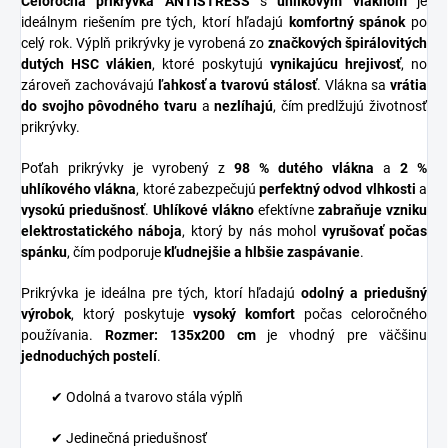
Celoročná prikrývka ANTISTRESS
s
uhlíkovým vláknom
je
ideálnym riešením pre tých, ktorí hľadajú
komfortný spánok
po
celý rok. Výplň prikrývky je vyrobená zo
značkových špirálovitých
dutých HSC vlákien
, ktoré poskytujú
vynikajúcu hrejivosť
, no
zároveň zachovávajú
ľahkosť a tvarovú stálosť
. Vlákna sa
vrátia
do svojho pôvodného tvaru
a
nezlíhajú
, čím predlžujú životnosť
prikrývky.
Poťah prikrývky je vyrobený z
98 % dutého vlákna
a
2 %
uhlíkového vlákna
, ktoré zabezpečujú
perfektný odvod vlhkosti
a
vysokú priedušnosť
.
Uhlíkové vlákno
efektívne
zabraňuje vzniku
elektrostatického náboja
, ktorý by nás mohol
vyrušovať počas
spánku
, čím podporuje
kľudnejšie a hlbšie zaspávanie
.
Prikrývka je ideálna pre tých, ktorí hľadajú
odolný a priedušný
výrobok
, ktorý poskytuje
vysoký komfort
počas celoročného
používania.
Rozmer: 135x200 cm
je vhodný pre väčšinu
jednoduchých postelí
.
✔ Odolná a tvarovo stála výplň
✔ Jedinečná priedušnosť