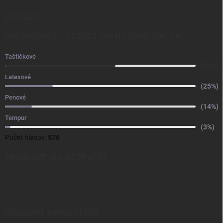
DOTAZNÍK
AKÉ MATRACE SÚ PODĽA VÁS NAJKVALITNEJŠIE?
Taštičkové
(58%)
Latexové
(25%)
Penové
(14%)
Tempur
(3%)
Počet hlasov:
576
PRIJÍMAME ONLINE PLATBY
ODOBERAŤ NEWSLETTER