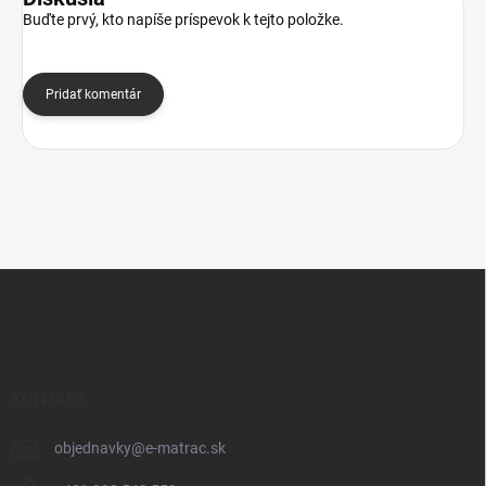
Buďte prvý, kto napíše príspevok k tejto položke.
Pridať komentár
Z
á
p
ä
t
i
KONTAKT
e
objednavky
@
e-matrac.sk