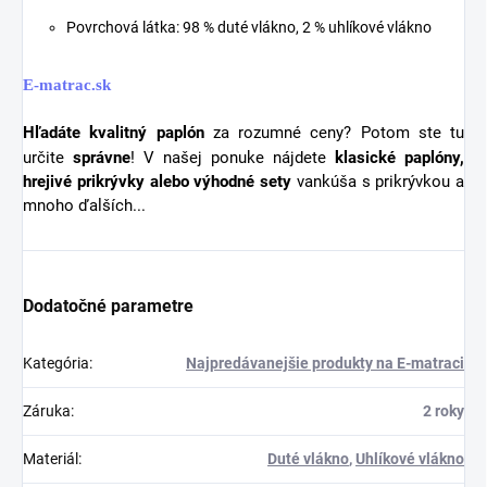
Povrchová látka: 98 % duté vlákno, 2 % uhlíkové vlákno
E-matrac.sk
Hľadáte kvalitný
paplón
za rozumné ceny? Potom ste tu
určite
správne
! V našej ponuke nájdete
klasické paplóny,
hrejivé prikrývky alebo výhodné sety
vankúša s prikrývkou a
mnoho ďalších...
Dodatočné parametre
Kategória
:
Najpredávanejšie produkty na E-matraci
Záruka
:
2 roky
Materiál
:
Duté vlákno
,
Uhlíkové vlákno