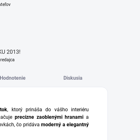
ateľov
U 2013!
predajca
Hodnotenie
Diskusia
tok
, ktorý prináša do vášho interiéru
načuje
precízne zaoblenými hranami
a
uvkách, čo pridáva
moderný a elegantný