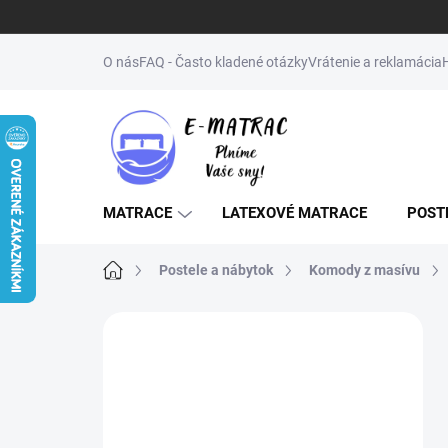
Prejsť
na
O nás
FAQ - Často kladené otázky
Vrátenie a reklamácia
obsah
MATRACE
LATEXOVÉ MATRACE
POST
Domov
Postele a nábytok
Komody z masívu
B
o
↔️NENAŠLI STE
č
ŽELANÝ ROZMER
n
ý
(MATRAC, POSTEĽ,
p
ROŠT)? NAPÍŠTE