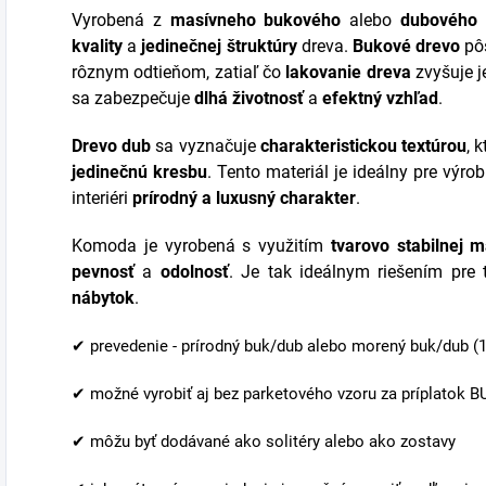
Vyrobená z
masívneho bukového
alebo
dubového 
kvality
a
jedinečnej štruktúry
dreva.
Bukové drevo
pô
rôznym odtieňom, zatiaľ čo
lakovanie dreva
zvyšuje 
sa zabezpečuje
dlhá životnosť
a
efektný vzhľad
.
Drevo dub
sa vyznačuje
charakteristickou textúrou
, 
jedinečnú kresbu
. Tento materiál je ideálny pre výro
interiéri
prírodný a luxusný charakter
.
Komoda je vyrobená s využitím
tvarovo stabilnej m
pevnosť
a
odolnosť
. Je tak ideálnym riešením pre 
nábytok
.
✔ prevedenie - prírodný buk/dub alebo morený buk/dub (1
✔ možné vyrobiť aj bez parketového vzoru za príplatok 
✔
môžu byť dodávané ako solitéry alebo ako zostavy