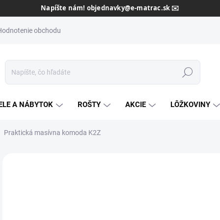
Dôveryhodný slovenský predajca od roku 2013 🇸🇰
Hodnotenie obchodu
Hľadať
ELE A NÁBYTOK
ROŠTY
AKCIE
LÔŽKOVINY
Praktická masívna komoda K2Z
Neohodnotené
Podrobnosti hodnotenia
ZNAČKA:
TEXPOL
AKCIA
o
ZADARMO
od