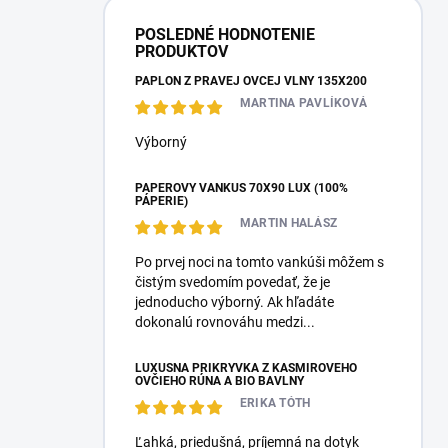
POSLEDNÉ HODNOTENIE
PRODUKTOV
PAPLÓN Z PRAVEJ OVČEJ VLNY 135X200
MARTINA PAVLÍKOVÁ
Výborný
PÁPEROVÝ VANKÚŠ 70X90 LUX (100%
PÁPERIE)
MARTIN HALÁSZ
Po prvej noci na tomto vankúši môžem s
čistým svedomím povedať, že je
jednoducho výborný. Ak hľadáte
dokonalú rovnováhu medzi...
LUXUSNÁ PRIKRÝVKA Z KAŠMÍROVÉHO
OVČIEHO RÚNA A BIO BAVLNY
ERIKA TÓTH
Ľahká, priedušná, príjemná na dotyk