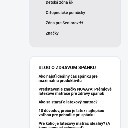
Detská zóna 🧸
Ortopedické pomôcky
Zóna pre Seniorov 👫
Značky
BLOG O ZDRAVOM SPÁNKU
Ako nájsť ideálny čas spánku pre
maximálnu produktivitu
Predstavenie značky NOVAYA: Prémiové
latexové matrace pre zdravý spánok
Ako sa starať o latexový matrac?
10 dôvodov, prečo je latex najlepšou
voľbou pre pohodlie pri spánku
Pre koho je latexový matrac ideálny? (A
komu nemusí vyhovovať)