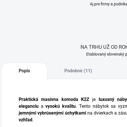
Aj pre firmy a podnik
NA TRHU UŽ OD ROK
Etablovaný slovenský 
Popis
Podobné (11)
Praktická masívna komoda K2Z
je
luxusný náby
eleganciu
a
vysokú kvalitu
. Tento nábytok sa vyz
jemnými vybrúsenými úchytkami
na dvierkach a zás
vzhľad
.