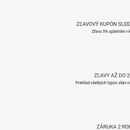
ZĽAVOVÝ KUPÓN SLE
Zľavu 5% uplatnite v 
ZĽAVY AŽ DO 2
Prehľad všetkých typov zliav n
ZÁRUKA 2 RO