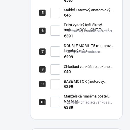
poťahovej látke matraca +
€537
Latexový anatomický vankúš
Mäkký Latexový anatomický
vankúš
€45
Extra vysoký taštičkový
matrac MOONLIGHT Trend
+ Matracový chránič Microfiber
€391
DOUBLE MOBIL T5 (motorový
lamelový rošt)
+ Čelný držiak matraca
plastový
€299
Chladiaci vankúš so sekanou
pamäťovou penou
€40
(Nastaviteľná výška)
BASE MOTOR (motorový
latový rošt)
€299
Manželská masívna posteľ
NATÁLIA
+ Luxusný chladiaci vankúš so
sekanou pamäťovou penou
€389