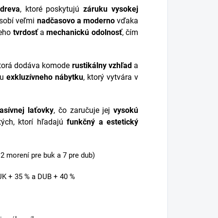
dreva
, ktoré poskytujú
záruku vysokej
sobí veľmi
nadčasovo a moderno
vďaka
jeho
tvrdosť
a
mechanickú odolnosť
, čím
ktorá dodáva komode
rustikálny vzhľad
a
bu
exkluzívneho nábytku
, ktorý vytvára v
asívnej laťovky
, čo zaručuje jej
vysokú
tých, ktorí hľadajú
funkčný a estetický
2 morení pre buk a 7 pre dub)
BUK + 35 % a DUB + 40 %