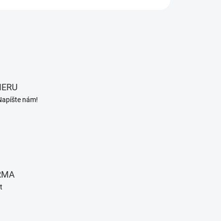
IERU
Napíšte nám!
RMA
t