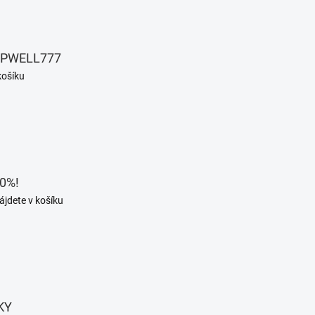
EPWELL777
košíku
0%!
ájdete v košíku
KY