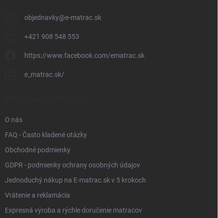
e
objednavky
@
e-matrac.sk
+421 908 548 553
https://www.facebook.com/ematrac.sk
e_matrac.sk/
INFORMÁCIE PRE VÁS
O nás
FAQ - Často kladené otázky
Obchodné podmienky
GDPR - podmienky ochrany osobných údajov
Jednoduchý nákup na E-matrac.sk v 5 krokoch
Vrátenie a reklamácia
Expresná výroba a rýchle doručenie matracov