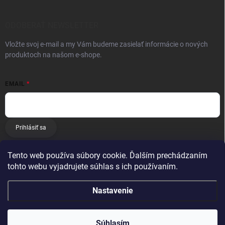
ODOBERAŤ NEWSLETTER
Vložte svoj e-mail a my Vám budeme zasielať informácie o nových
produktoch na našom e-shope.
EMAIL
Prihlásiť sa
Tento web používa súbory cookie. Ďalším prechádzaním
tohto webu vyjadrujete súhlas s ich používaním.
Nastavenie
Copyright 2026
E-matrac.sk
. Všetky práva vyhradené.
Súhlasím