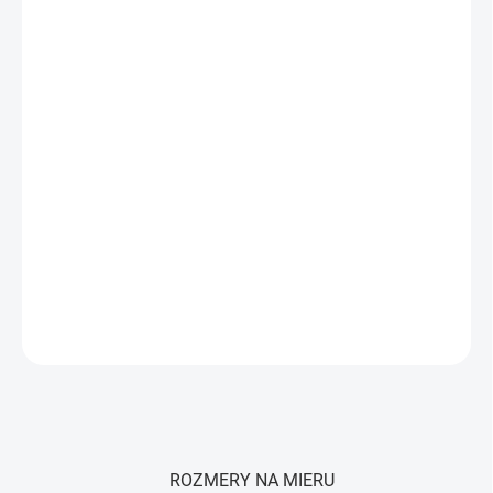
MÔŽEME DORUČIŤ DO:
20.8.26
−
+
Pridať do košíka
Ortopedický podkolenný vankúš z pamäťovej peny, ktorý zvyšuje
pohodlie pri spánku a pomáha uvoľniť tlak v oblasti bedier, kolien a
nôh.
DETAILNÉ INFORMÁCIE
OPÝTAŤ SA
STRÁŽIŤ
ROZMERY NA MIERU