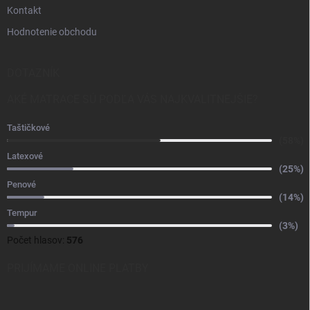
Kontakt
Hodnotenie obchodu
DOTAZNÍK
AKÉ MATRACE SÚ PODĽA VÁS NAJKVALITNEJŠIE?
Taštičkové
(58%)
Latexové
(25%)
Penové
(14%)
Tempur
(3%)
Počet hlasov:
576
PRIJÍMAME ONLINE PLATBY