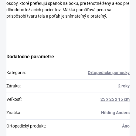
osoby, ktoré preferujú spánok na boku, pre tehotné ženy alebo pre
dlhodobo ležiacich pacientov. Mäkká pamäťová pena sa
prispôsobí tvaru tela a poťah je snímateľný a prateľný.
Dodatočné parametre
Kategória
:
Ortopedické pomôcky
Záruka
:
2 roky
Veľkosť
:
25 x 25 x 15 cm
Značka
:
Hilding Anders
Ortopedický produkt
:
Áno