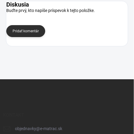
Diskusia
Buďte prvý, kto napíše príspevok k tejto položke.
Pridať komentár
Z
á
p
ä
t
i
KONTAKT
e
objednavky
@
e-matrac.sk