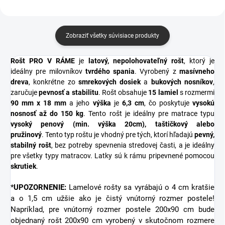
Zobraziť všetky súvisiace produkty
Rošt PRO V RÁME
je
latový, nepolohovateľný rošt
, ktorý je
ideálny pre milovníkov
tvrdého spania
. Vyrobený z
masívneho
dreva
, konkrétne zo
smrekových dosiek
a
bukových nosníkov
,
zaručuje
pevnosť a stabilitu
. Rošt obsahuje
15 lamiel
s rozmermi
90 mm x 18 mm
a jeho
výška
je
6,3 cm
, čo poskytuje
vysokú
nosnosť až do 150 kg
. Tento rošt je ideálny pre matrace typu
vysoký penový (min. výška 20cm), taštičkový alebo
pružinový
.
Tento typ roštu je vhodný pre tých, ktorí hľadajú
pevný,
stabilný rošt
, bez potreby spevnenia stredovej časti, a je ideálny
pre všetky typy matracov. Latky sú k rámu pripevnené pomocou
skrutiek
.
*
UPOZORNENIE:
Lamelové rošty sa vyrábajú o 4 cm kratšie
a o 1,5 cm užšie ako je čistý vnútorný rozmer postele!
Napríklad, pre vnútorný rozmer postele 200x90 cm bude
objednaný rošt 200x90 cm vyrobený v skutočnom rozmere