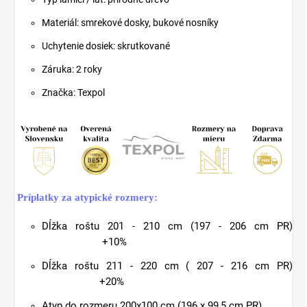
Materiál: smrekové dosky, bukové nosníky
Uchytenie dosiek:
skrutkované
Záruka: 2 roky
Značka: Texpol
Príplatky za atypické rozmery:
Dĺžka roštu 201 - 210 cm (197 - 206 cm PR)
+10%
Dĺžka roštu 211 - 220 cm ( 207 - 216 cm PR)
+20%
Atyp do rozmeru 200x100 cm (196 x 99,5 cm PR)