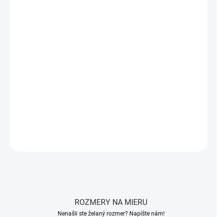
MÔŽEME DORUČIŤ DO:
ZVOĽTE VARIANT
−
+
Pridať do košíka
Rošt PRO V RÁME
–
latový nepolohovateľný rošt
s
15 masívnymi
lamelami
zo
smrekových dosiek
a
bukových nosníkov
.
Nosnosť
150 kg, výška roštu 6,3 cm
. Vhodný pre matrace
vysoké penové,
taštičkové a pružinové
.
DETAILNÉ INFORMÁCIE
OPÝTAŤ SA
STRÁŽIŤ
ROZMERY NA MIERU
Nenašli ste želaný rozmer? Napíšte nám!