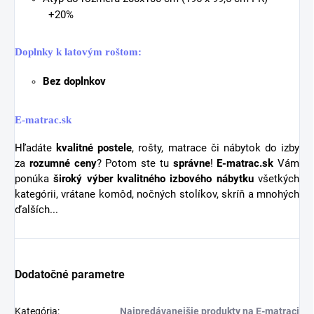
+20%
Doplnky k latovým roštom:
Bez doplnkov
E-matrac.sk
Hľadáte
kvalitné postele
, rošty, matrace či nábytok do izby
za
rozumné ceny
? Potom ste tu
správne
!
E-matrac.sk
Vám
ponúka
široký výber kvalitného izbového nábytku
všetkých
kategórii, vrátane komôd, nočných stolíkov, skríň a mnohých
ďalších...
Dodatočné parametre
Kategória
:
Najpredávanejšie produkty na E-matraci