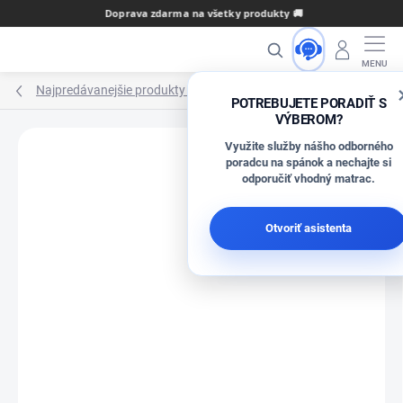
Prejsť
Doprava zdarma na všetky produkty 🚚
na
Hľadať
obsah
Najpredávanejšie produkty na E-matraci
POTREBUJETE PORADIŤ S
VÝBEROM?
Využite služby nášho odborného
poradcu na spánok a nechajte si
odporučiť vhodný matrac.
Neohodnotené
Podrobnosti hodnotenia
ZNAČKA:
TEXPOL
Otvoriť asistenta
AKCIA
ZADARMO