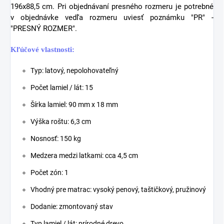
196x88,5 cm. Pri objednávaní presného rozmeru je potrebné
v objednávke vedľa rozmeru uviesť poznámku "PR" -
"PRESNÝ ROZMER".
Kľúčové vlastnosti:
Typ: latový, nepolohovateľný
Počet lamiel / lát: 15
Šírka lamiel: 90 mm x 18 mm
Výška roštu: 6,3 cm
Nosnosť: 150 kg
Medzera medzi latkami: cca 4,5 cm
Počet zón: 1
Vhodný pre matrac: vysoký penový, taštičkový, pružinový
Dodanie: zmontovaný stav
Typ lamiel / lát: prírodné drevo