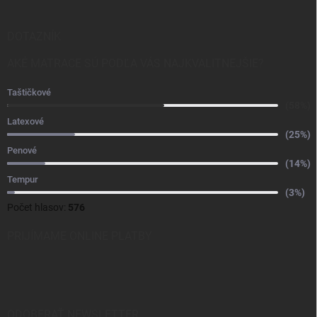
DOTAZNÍK
AKÉ MATRACE SÚ PODĽA VÁS NAJKVALITNEJŠIE?
Taštičkové
(58%)
Latexové
(25%)
Penové
(14%)
Tempur
(3%)
Počet hlasov:
576
PRIJÍMAME ONLINE PLATBY
ODOBERAŤ NEWSLETTER