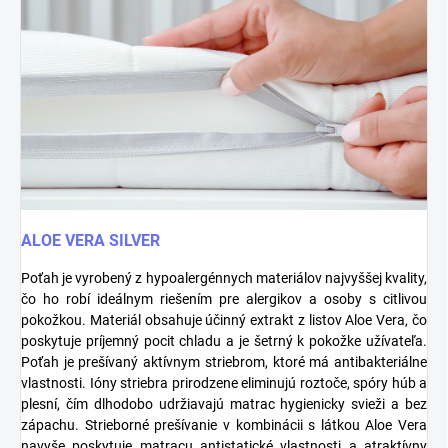
ALOE VERA SILVER
Poťah je vyrobený z hypoalergénnych materiálov najvyššej kvality,
čo ho robí ideálnym riešením pre alergikov a osoby s citlivou
pokožkou. Materiál obsahuje účinný extrakt z listov Aloe Vera, čo
poskytuje príjemný pocit chladu a je šetrný k pokožke užívateľa.
Poťah je prešívaný aktívnym striebrom, ktoré má antibakteriálne
vlastnosti. Ióny striebra prirodzene eliminujú roztoče, spóry húb a
plesní, čím dlhodobo udržiavajú matrac hygienicky svieži a bez
zápachu. Strieborné prešívanie v kombinácii s látkou Aloe Vera
navyše poskytuje matracu antistatické vlastnosti a atraktívny