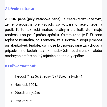
Zloženie matraca:
✔
PUR pena (polyuretánova pena):
je charakterizovaná tým,
že je priepustná pre vzduch, čo vytvára chladivý tepelný
pocit. Tento fakt robí matrac ideálnym pre ľudí, ktorí majú
tendenciu sa potiť počas spánku. Okrem toho je PUR pena
teplotne neutrálna, čo znamená, že si udržiava svoju jemnosť
pri akejkoľvek teplote, čo môže byť považované za výhodu v
prípade meniacich sa klimatických podmienok alebo
osobných preferencií týkajúcich sa teploty spálne.
Kľúčové vlastnosti:
Tvrdosť (1 až 5): Stredný (3) / Stredne tvrdý (4)
Nosnosť: 120 kg
Obojstranný: áno
Pranie: 60 °C