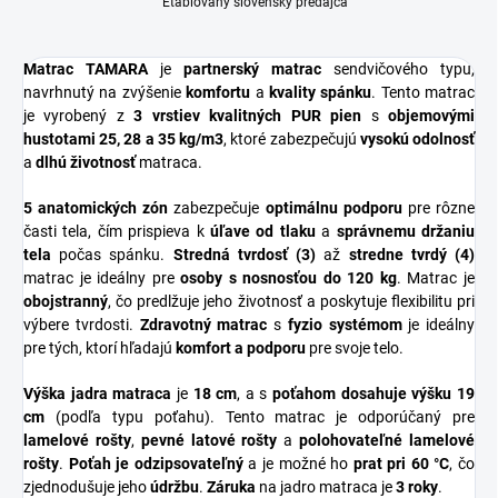
Etablovaný slovenský predajca
Matrac TAMARA
je
partnerský matrac
sendvičového typu,
navrhnutý na zvýšenie
komfortu
a
kvality spánku
. Tento matrac
je vyrobený z
3 vrstiev kvalitných PUR pien
s
objemovými
hustotami 25, 28 a 35 kg/m3
, ktoré zabezpečujú
vysokú odolnosť
a
dlhú životnosť
matraca.
5 anatomických zón
zabezpečuje
optimálnu podporu
pre rôzne
časti tela, čím prispieva k
úľave od tlaku
a
správnemu držaniu
tela
počas spánku.
Stredná tvrdosť (3)
až
stredne tvrdý (4)
matrac je ideálny pre
osoby s nosnosťou do 120 kg
. Matrac je
obojstranný
, čo predlžuje jeho životnosť a poskytuje flexibilitu pri
výbere tvrdosti.
Zdravotný matrac
s
fyzio systémom
je ideálny
pre tých, ktorí hľadajú
komfort a podporu
pre svoje telo.
Výška jadra matraca
je
18 cm
, a s
poťahom dosahuje výšku 19
cm
(podľa typu poťahu). Tento matrac je odporúčaný pre
lamelové rošty
,
pevné latové rošty
a
polohovateľné lamelové
rošty
.
Poťah je odzipsovateľný
a je možné ho
prat pri 60 °C
, čo
zjednodušuje jeho
údržbu
.
Záruka
na jadro matraca je
3 roky
.