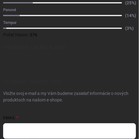
(25%)
Penové
(14%)
Tempur
(3%)
Počet hlasov:
576
PRIJÍMAME ONLINE PLATBY
ODOBERAŤ NEWSLETTER
Vložte svoj e-mail a my Vám budeme zasielať informácie o nových
produktoch na našom e-shope.
EMAIL