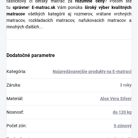
taštičkový či detský matrac za
rozumné ceny
? Potom ste
tu
správne
!
E-matrac.sk
Vám ponúka
široký výber kvalitných
matracov
všetkých kategórii aj rozmerov, vrátane vrchných
matracov, rozkladacích matracov, nafukovacích matracov a
mnohých ďalších...
Dodatočné parametre
Kategória
:
Najpredávanejšie produkty na E-matraci
Záruka
:
3 roky
Materiál
:
Aloe Vera Silver
Nosnosť
:
do 120 kg
Počet zón
:
5-zónový