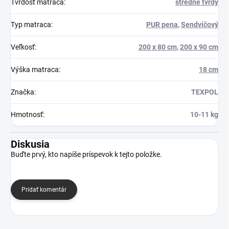
Tvrdosť matraca
:
stredne tvrdý
Typ matraca
:
PUR pena
,
Sendvičový
Veľkosť
:
200 x 80 cm
,
200 x 90 cm
Výška matraca
:
18 cm
Značka
:
TEXPOL
Hmotnosť
:
10-11 kg
Diskusia
Buďte prvý, kto napíše príspevok k tejto položke.
Pridať komentár