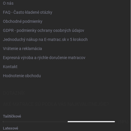
O nás
FAQ - Často kladené otázky
Obchodné podmienky
GDPR - podmienky ochrany osobných údajov
Jednoduchý nákup na E-matrac.sk v 5 krokoch
Vrátenie a reklamácia
Expresná výroba a rýchle doručenie matracov
Kontakt
Hodnotenie obchodu
DOTAZNÍK
AKÉ MATRACE SÚ PODĽA VÁS NAJKVALITNEJŠIE?
Taštičkové
(58%)
Latexové