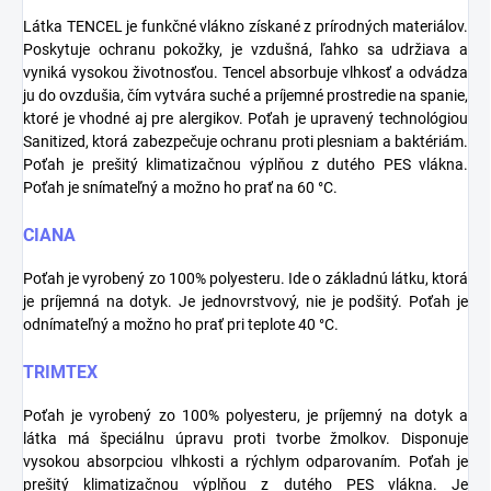
Látka TENCEL je funkčné vlákno získané z prírodných materiálov.
Poskytuje ochranu pokožky, je vzdušná, ľahko sa udržiava a
vyniká vysokou životnosťou. Tencel absorbuje vlhkosť a odvádza
ju do ovzdušia, čím vytvára suché a príjemné prostredie na spanie,
ktoré je vhodné aj pre alergikov. Poťah je upravený technológiou
Sanitized, ktorá zabezpečuje ochranu proti plesniam a baktériám.
Poťah je prešitý klimatizačnou výplňou z dutého PES vlákna.
Poťah je snímateľný a možno ho prať na 60 °C.
CIANA
Poťah je vyrobený zo 100% polyesteru. Ide o základnú látku, ktorá
je príjemná na dotyk. Je jednovrstvový, nie je podšitý. Poťah je
odnímateľný a možno ho prať pri teplote 40 °C.
TRIMTEX
Poťah je vyrobený zo 100% polyesteru, je príjemný na dotyk a
látka má špeciálnu úpravu proti tvorbe žmolkov. Disponuje
vysokou absorpciou vlhkosti a rýchlym odparovaním. Poťah je
prešitý klimatizačnou výplňou z dutého PES vlákna. Je