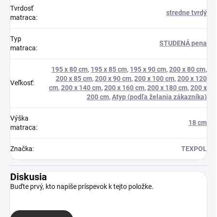
Tvrdosť
stredne tvrdý
matraca
:
Typ
STUDENÁ pena
matraca
:
195 x 80 cm
,
195 x 85 cm
,
195 x 90 cm
,
200 x 80 cm
,
200 x 85 cm
,
200 x 90 cm
,
200 x 100 cm
,
200 x 120
Veľkosť
:
cm
,
200 x 140 cm
,
200 x 160 cm
,
200 x 180 cm
,
200 x
200 cm
,
Atyp (podľa želania zákazníka)
Výška
18 cm
matraca
:
Značka
:
TEXPOL
Diskusia
Buďte prvý, kto napíše príspevok k tejto položke.