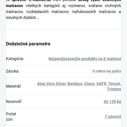
matracov
všetkých kategórii aj rozmerov, vrátane vrchných
matracov, rozkladacích matracov, nafukovacích matracov a
mnohých ďalších...
Dodatočné parametre
Kategória
:
Najpredávanejšie produkty na E-matraci
Záruka
:
5 rokov na jadro
Aloe Vera Silver
,
Bamboo
,
Ciana
,
SAFR
,
Tencel
,
Materiál
:
Trimtex
Nosnosť
:
do 130 kg
Počet
7-zónový
zón
: