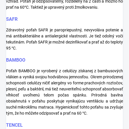
vzhľad. Poťah je odzipsovateľný, rozdelený na 2 časti a možno ho
prať na 60°C. Taktiež je upravený proti žmolkovaniu.
SAFR
Zdravotný poťah SAFR je paropriepustný, nevyvoláva potenie a
má antibakteriálne a antialergické vlastnosti. Je tiež odolný voči
tekutinám. Poťah SAFR je možné dezinfikovať a prať až do teploty
95 °C.
BAMBOO
Poťah BAMBOO je vyrobený z celulózy získanej z bambusových
vlákien a vyniká svojou hodvábnou jemnosťou. Okrem prirodzenej
schopnosti celulózy ničiť alergény vo forme prachových roztočov,
plesní, peľu a baktérií, má tiež neuveriteľnú schopnosť absorbovať
vlhkosť uvoľnenú telom počas spánku. Prírodná bavlna
obsiahnutá v poťahu poskytuje vynikajúcu ventiláciu a udržuje
suché mikroklímu matraca. Hygienickosť tohto poťahu sa zvyšuje
tým, že ho môžete odzipsovať a prať na 60 °C.
TENCEL