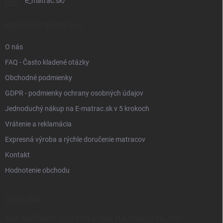
e_matrac.sk/
INFORMÁCIE PRE VÁS
O nás
FAQ - Často kladené otázky
Obchodné podmienky
GDPR - podmienky ochrany osobných údajov
Jednoduchý nákup na E-matrac.sk v 5 krokoch
Vrátenie a reklamácia
Expresná výroba a rýchle doručenie matracov
Kontakt
Hodnotenie obchodu
DOTAZNÍK
AKÉ MATRACE SÚ PODĽA VÁS NAJKVALITNEJŠIE?