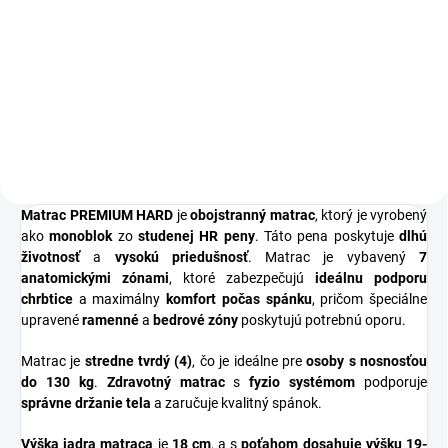
Obojstranný matrac PREMIUM
Matrac PREMIUM MEDIUM zo
EXTRA HARD zo studenej HR
studenej HR peny s 7
peny poskytuje maximálnu
anatomickými zónami poskytuje
podporu a komfort. 7
vynikajúcu podporu chrbtice.
anatomických zón, nosnosť do
Obojstranný, stredne tvrdý (3),
150 kg, tvrdý (5). Zdravotný
nosnosť do 120 kg. Zdravotný
matrac s fyzio...
matrac s...
Matrac PREMIUM HARD
je
obojstranný matrac
, ktorý je vyrobený
ako
monoblok
zo
studenej HR peny
. Táto pena poskytuje
dlhú
životnosť
a
vysokú priedušnosť
. Matrac je vybavený
7
anatomickými zónami
, ktoré zabezpečujú
ideálnu podporu
chrbtice
a maximálny
komfort počas spánku
, pričom špeciálne
upravené
ramenné
a
bedrové zóny
poskytujú potrebnú oporu.
Matrac je
stredne tvrdý (4)
, čo je ideálne pre
osoby s nosnosťou
do 130 kg
.
Zdravotný matrac
s
fyzio systémom
podporuje
správne držanie tela
a zaručuje kvalitný spánok.
Výška jadra matraca
je
18 cm
, a s
poťahom dosahuje výšku 19-