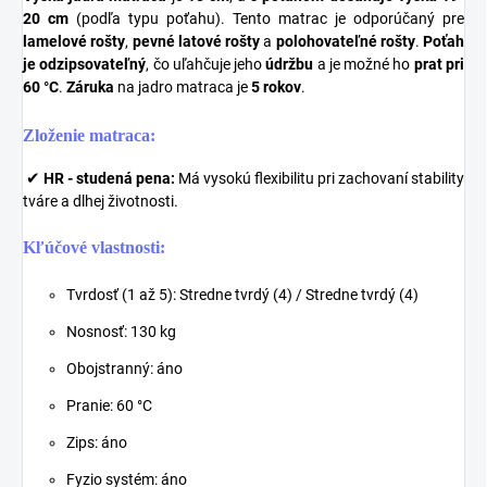
20 cm
(podľa typu poťahu). Tento matrac je odporúčaný pre
lamelové rošty
,
pevné latové rošty
a
polohovateľné rošty
.
Poťah
je odzipsovateľný
, čo uľahčuje jeho
údržbu
a je možné ho
prat pri
60 °C
.
Záruka
na jadro matraca je
5 rokov
.
Zloženie matraca:
✔
HR - studená pena:
Má vysokú flexibilitu pri zachovaní stability
tváre a dlhej životnosti.
Kľúčové vlastnosti:
Tvrdosť (1 až 5): Stredne tvrdý (4) / Stredne tvrdý (4)
Nosnosť: 130 kg
Obojstranný: áno
Pranie: 60 °C
Zips: áno
Fyzio systém: áno