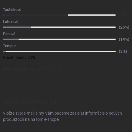
Taštičkové
(58%)
Latexové
(25%)
Penové
(14%)
Tempur
(3%)
Počet hlasov:
576
PRIJÍMAME ONLINE PLATBY
ODOBERAŤ NEWSLETTER
Vložte svoj e-mail a my Vám budeme zasielať informácie o nových
produktoch na našom e-shope.