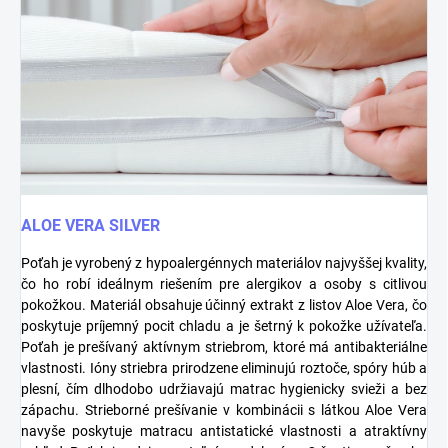
ALOE VERA SILVER
Poťah je vyrobený z hypoalergénnych materiálov najvyššej kvality,
čo ho robí ideálnym riešením pre alergikov a osoby s citlivou
pokožkou. Materiál obsahuje účinný extrakt z listov Aloe Vera, čo
poskytuje príjemný pocit chladu a je šetrný k pokožke užívateľa.
Poťah je prešívaný aktívnym striebrom, ktoré má antibakteriálne
vlastnosti. Ióny striebra prirodzene eliminujú roztoče, spóry húb a
plesní, čím dlhodobo udržiavajú matrac hygienicky svieži a bez
zápachu. Strieborné prešívanie v kombinácii s látkou Aloe Vera
navyše poskytuje matracu antistatické vlastnosti a atraktívny