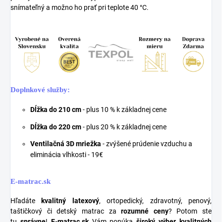
snímateľný a možno ho prať pri teplote 40 °C.
Doplnkové služby:
Dĺžka do 210 cm
- plus 10 % k základnej cene
Dĺžka do 220 cm
- plus 20 % k základnej cene
Ventilačná 3D mriežka
- zvýšené prúdenie vzduchu a
eliminácia vlhkosti - 19€
E-matrac.sk
Hľadáte
kvalitný latexový
, ortopedický, zdravotný, penový,
taštičkový či detský matrac za
rozumné ceny
? Potom ste
tu
správne
!
E-matrac.sk
Vám ponúka
široký výber kvalitných