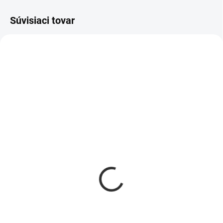
Súvisiaci tovar
ZADARMO
ZADARM
DO 8-12 PRACOVNÝCH DNÍ
DO 8-12 PRACOVNÝCH DNÍ
(50 KS)
(50 KS)
Extra tvrdý matrac
Obojstranný stredne
PREMIUM EXTRA HARD
tvrdý matrac PREMIUM
(viac rozmerov)
MEDIUM
€341
€357
od
od
od €277 bez DPH
od €290 bez DPH
Detail
Detail