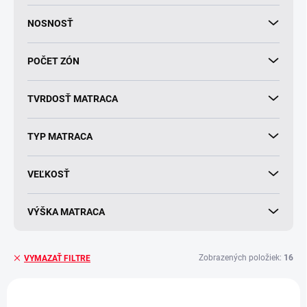
o
v
NOSNOSŤ
POČET ZÓN
TVRDOSŤ MATRACA
TYP MATRACA
VEĽKOSŤ
VÝŠKA MATRACA
Zobrazených položiek:
16
VYMAZAŤ FILTRE
V
ý
AKCIA
AKCIA