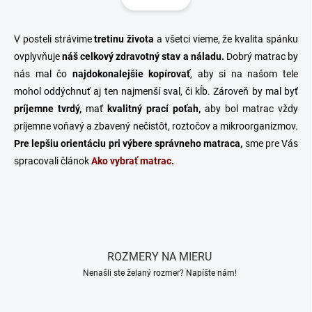
á
á
d
n
a
k
c
V posteli strávime
tretinu života
a všetci vieme, že kvalita spánku
o
i
ovplyvňuje
náš celkový zdravotný stav a náladu.
Dobrý matrac by
e
v
nás mal čo
najdokonalejšie kopírovať
, aby si na našom tele
p
a
mohol oddýchnuť aj ten najmenší sval, či kĺb. Zároveň by mal byť
r
n
v
príjemne tvrdý,
mať
kvalitný prací poťah,
aby bol matrac vždy
i
k
príjemne voňavý a zbavený nečistôt, roztočov a mikroorganizmov.
e
y
Pre lepšiu orientáciu pri výbere správneho matraca,
sme pre Vás
v
ý
spracovali článok
Ako vybrať matrac.
p
i
s
u
ROZMERY NA MIERU
Nenašli ste želaný rozmer? Napíšte nám!