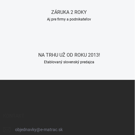
ZÁRUKA 2 ROKY
Aj pre firmy a podnikateľov
NA TRHU UŽ OD ROKU 2013!
Etablovaný slovenský predajca
Z
á
p
ä
t
i
KONTAKT
e
objednavky
@
e-matrac.sk