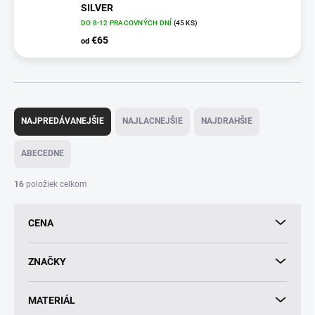
SILVER
DO 8-12 PRACOVNÝCH DNÍ
(45 KS)
€65
od
R
a
NAJPREDÁVANEJŠIE
NAJLACNEJŠIE
NAJDRAHŠIE
d
e
ABECEDNE
n
i
16
položiek celkom
e
p
CENA
r
o
d
ZNAČKY
u
k
MATERIÁL
t