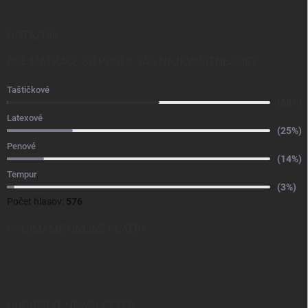
DOTAZNÍK
AKÉ MATRACE SÚ PODĽA VÁS NAJKVALITNEJŠIE?
Taštičkové
(58%)
Latexové
(25%)
Penové
(14%)
Tempur
(3%)
Počet hlasov:
576
PRIJÍMAME ONLINE PLATBY
ODOBERAŤ NEWSLETTER