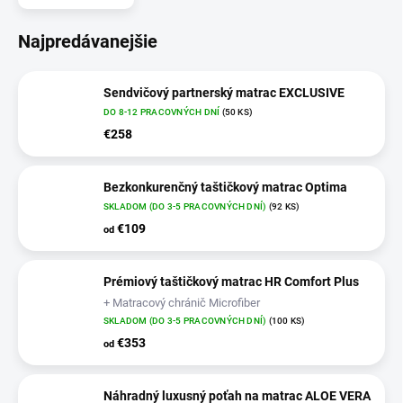
Najpredávanejšie
Sendvičový partnerský matrac EXCLUSIVE
DO 8-12 PRACOVNÝCH DNÍ
(50 KS)
€258
Bezkonkurenčný taštičkový matrac Optima
SKLADOM (DO 3-5 PRACOVNÝCH DNÍ)
(92 KS)
€109
od
Prémiový taštičkový matrac HR Comfort Plus
+ Matracový chránič Microfiber
SKLADOM (DO 3-5 PRACOVNÝCH DNÍ)
(100 KS)
€353
od
Náhradný luxusný poťah na matrac ALOE VERA