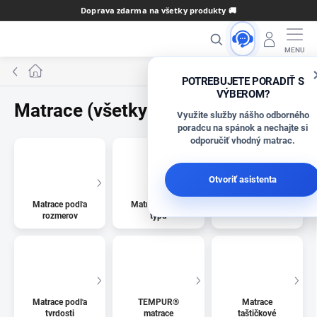
Prejsť
Doprava zdarma na všetky produkty 🚚
na
Hľadať
obsah
Domov
POTREBUJETE PORADIŤ S
VÝBEROM?
Matrace (všetky kategórie)
Využite služby nášho odborného
poradcu na spánok a nechajte si
odporučiť vhodný matrac.
Otvoriť asistenta
Matrace podľa
Matrace podľa
Lacné matrace
rozmerov
typu
Matrace podľa
TEMPUR®
Matrace
tvrdosti
matrace
taštičkové