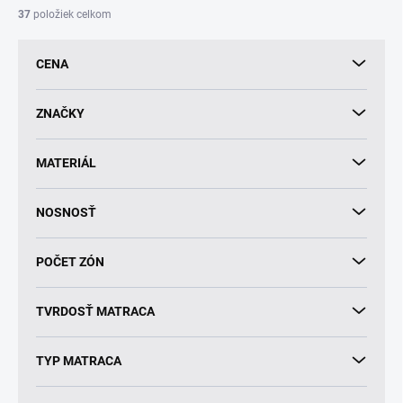
i
37
položiek celkom
e
p
CENA
r
o
d
ZNAČKY
u
k
MATERIÁL
t
o
v
NOSNOSŤ
POČET ZÓN
TVRDOSŤ MATRACA
TYP MATRACA