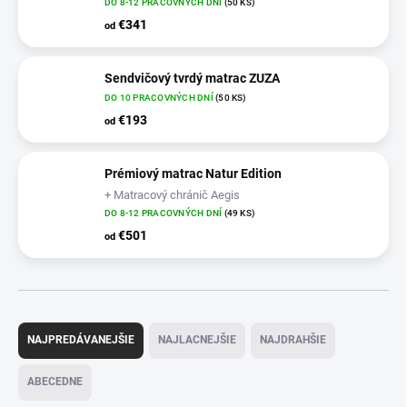
DO 8-12 PRACOVNÝCH DNÍ
(50 KS)
€341
od
Sendvičový tvrdý matrac ZUZA
DO 10 PRACOVNÝCH DNÍ
(50 KS)
€193
od
Prémiový matrac Natur Edition
+ Matracový chránič Aegis
DO 8-12 PRACOVNÝCH DNÍ
(49 KS)
€501
od
R
a
NAJPREDÁVANEJŠIE
NAJLACNEJŠIE
NAJDRAHŠIE
d
e
ABECEDNE
n