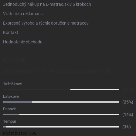
Jednoduchý nákup na E-matrac.sk v 5 krokoch
Vrátenie a reklamácia
Expresná výroba a rýchle doručenie matracov
Kontakt
Hodnotenie obchodu
DOTAZNÍK
AKÉ MATRACE SÚ PODĽA VÁS NAJKVALITNEJŠIE?
Taštičkové
(58%)
Latexové
(25%)
Penové
(14%)
Tempur
(3%)
Počet hlasov:
576