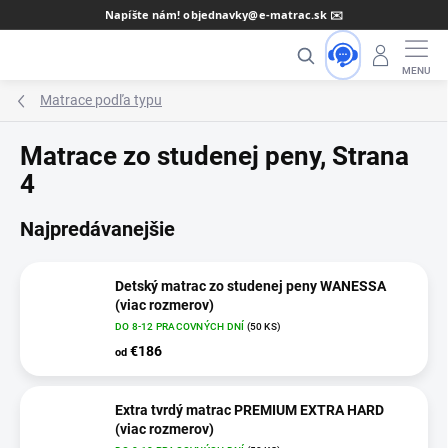
Prejsť
Napíšte nám! objednavky@e-matrac.sk ✉️
na
Hľadať
obsah
Matrace podľa typu
Matrace zo studenej peny
, Strana
4
Najpredávanejšie
Detský matrac zo studenej peny WANESSA
(viac rozmerov)
DO 8-12 PRACOVNÝCH DNÍ
(50 KS)
€186
od
Extra tvrdý matrac PREMIUM EXTRA HARD
(viac rozmerov)