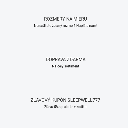
o
c
v
i
a
e
ROZMERY NA MIERU
n
p
r
i
Nenašli ste želaný rozmer? Napíšte nám!
v
e
k
y
v
ý
p
DOPRAVA ZDARMA
i
Na celý sortiment
s
u
ZĽAVOVÝ KUPÓN SLEEPWELL777
Zľavu 5% uplatnite v košíku