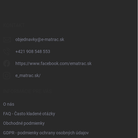
p
ä
t
i
KONTAKT
e
objednavky
@
e-matrac.sk
+421 908 548 553
https://www.facebook.com/ematrac.sk
e_matrac.sk/
INFORMÁCIE PRE VÁS
O nás
FAQ - Často kladené otázky
Obchodné podmienky
GDPR - podmienky ochrany osobných údajov