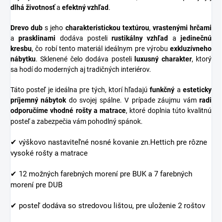
dlhá životnosť
a
efektný vzhľad
.
Drevo dub
s jeho
charakteristickou textúrou
,
vrastenými hrčami
a
prasklinami
dodáva posteli
rustikálny vzhľad
a
jedinečnú
kresbu
, čo robí tento materiál ideálnym pre výrobu
exkluzívneho
nábytku
. Sklenené čelo dodáva posteli
luxusný charakter
, ktorý
sa hodí do moderných aj tradičných interiérov.
Táto posteľ je ideálna pre tých, ktorí hľadajú
funkčný
a
esteticky
príjemný nábytok
do svojej spálne. V prípade záujmu vám
radi
odporučíme vhodné rošty a matrace
, ktoré doplnia túto kvalitnú
posteľ a zabezpečia vám pohodlný spánok.
✔
výškovo nastaviteľné nosné kovanie zn.Hettich pre rôzne
vysoké rošty a matrace
✔ 12 možných farebných morení pre BUK a 7 farebných
morení pre DUB
✔ posteľ dodáva so stredovou lištou, pre uloženie 2 roštov