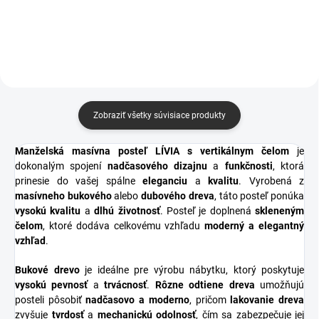
ktorý vyniká jednoduchým, ale
ktorá zaručuje vysokú stabilitu a
funkčným dizajnom. Stolík je
dlhú životnosť. Výnimočnosť tejto
vybavený guľôčkovým výsuvom
čalúnené postele...
v...
Zobraziť všetky súvisiace produkty
Manželská masívna posteľ LÍVIA s vertikálnym čelom
je
dokonalým spojení
nadčasového dizajnu
a
funkčnosti
, ktorá
prinesie do vašej spálne
eleganciu
a
kvalitu
. Vyrobená z
masívneho bukového
alebo
dubového dreva
, táto posteľ ponúka
vysokú kvalitu
a
dlhú životnosť
. Posteľ je doplnená
skleneným
čelom
, ktoré dodáva celkovému vzhľadu
moderný a elegantný
vzhľad
.
Bukové drevo
je ideálne pre výrobu nábytku, ktorý poskytuje
vysokú pevnosť
a
trvácnosť
.
Rôzne odtiene dreva
umožňujú
posteli pôsobiť
nadčasovo a moderno
, pričom
lakovanie dreva
zvyšuje
tvrdosť
a
mechanickú odolnosť
, čím sa zabezpečuje jej