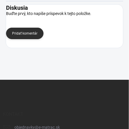
Diskusia
Buďte prvý, kto napíše príspevok k tejto položke.
Pridať komentár
Z
á
p
ä
t
i
KONTAKT
e
objednavky
@
e-matrac.sk