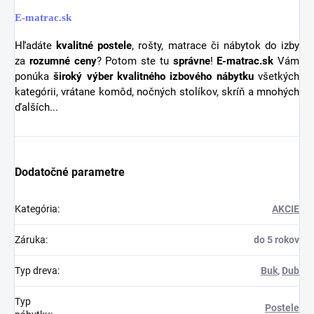
E-matrac.sk
Hľadáte
kvalitné postele
, rošty, matrace či nábytok do izby
za
rozumné ceny
? Potom ste tu
správne
!
E-matrac.sk
Vám
ponúka
široký výber kvalitného izbového nábytku
všetkých
kategórii, vrátane komôd, nočných stolíkov, skríň a mnohých
ďalších...
Dodatočné parametre
Kategória
:
AKCIE
Záruka
:
do 5 rokov
Typ dreva
:
Buk
,
Dub
Typ
Postele