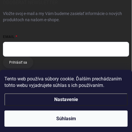
ODOBERAŤ NEWSLETTER
Vložte svoj e-mail a my Vám budeme zasielať informácie o nových
produktoch na našom e-shope.
EMAIL
Prihlásiť sa
Tento web používa súbory cookie. Ďalším prechádzaním
tohto webu vyjadrujete súhlas s ich používaním.
Nastavenie
Copyright 2026
E-matrac.sk
. Všetky práva vyhradené.
Súhlasím
Vytvoril Shoptet