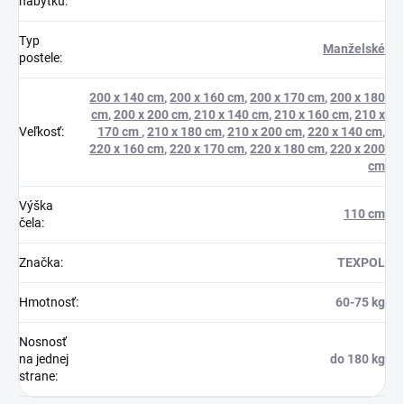
nábytku
:
Typ
Manželské
postele
:
200 x 140 cm
,
200 x 160 cm
,
200 x 170 cm
,
200 x 180
cm
,
200 x 200 cm
,
210 x 140 cm
,
210 x 160 cm
,
210 x
Veľkosť
:
170 cm
,
210 x 180 cm
,
210 x 200 cm
,
220 x 140 cm
,
220 x 160 cm
,
220 x 170 cm
,
220 x 180 cm
,
220 x 200
cm
Výška
110 cm
čela
:
Značka
:
TEXPOL
Hmotnosť
:
60-75 kg
Nosnosť
na jednej
do 180 kg
strane
: