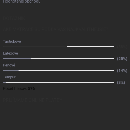
Hodnotenie obchodu
DOTAZNÍK
AKÉ MATRACE SÚ PODĽA VÁS NAJKVALITNEJŠIE?
Taštičkové
(58%)
Latexové
(25%)
Penové
(14%)
Tempur
(3%)
Počet hlasov:
576
PRIJÍMAME ONLINE PLATBY