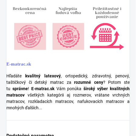
E-matrac.sk
Hľadáte
kvalitný latexový
, ortopedický, zdravotný, penový,
taštičkový či detský matrac za
rozumné ceny
? Potom ste
tu
správne
!
E-matrac.sk
Vám ponúka
široký výber kvalitných
matracov
všetkých kategórii aj rozmerov, vrátane vrchných
matracov, rozkladacích matracov, nafukovacích matracov a
mnohých ďalších...
Dodatočné parametre