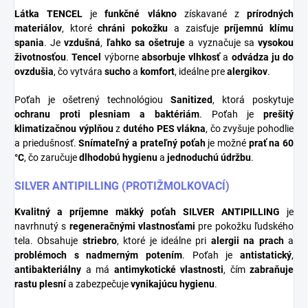
Látka TENCEL
je
funkčné vlákno
získavané z
prírodných
materiálov
, ktoré
chráni pokožku
a zaisťuje
príjemnú klímu
spania
. Je
vzdušná
,
ľahko sa ošetruje
a vyznačuje sa
vysokou
životnosťou
.
Tencel
výborne
absorbuje vlhkosť
a
odvádza ju do
ovzdušia
, čo vytvára
sucho
a
komfort
, ideálne pre
alergikov
.
Poťah je ošetrený technológiou
Sanitized
, ktorá poskytuje
ochranu proti plesniam a baktériám
. Poťah je
prešitý
klimatizačnou výplňou
z
dutého PES vlákna
, čo zvyšuje pohodlie
a priedušnosť.
Snímateľný a prateľný poťah
je možné
prať na 60
°C
, čo zaručuje
dlhodobú hygienu
a
jednoduchú údržbu
.
SILVER ANTIPILLING (PROTIŽMOLKOVACÍ)
Kvalitný a príjemne mäkký poťah
SILVER ANTIPILLING
je
navrhnutý s
regeneračnými vlastnosťami
pre pokožku ľudského
tela. Obsahuje
striebro
, ktoré je ideálne pri
alergii na prach
a
problémoch s nadmerným potením
. Poťah je
antistatický
,
antibakteriálny
a má
antimykotické vlastnosti
, čím
zabraňuje
rastu plesní
a zabezpečuje
vynikajúcu hygienu
.