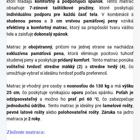
ktorí hľadajú
komfortný a podporujúci spánok
. Tento matrac
obsahuje
7-zónové taštičkové pružiny
, ktoré poskytujú
individuálnu podporu pre každú časť tela
. V kombinácii s
studenou penou
a
3 cm vrstvou pamäťovej peny
vzniká
efektívny a komfortný matrac
, ktorý sa prispôsobí tvaru vášho
tela a zaisťuje
dokonalý spánok
.
Matrac je
obojstranný
, pričom na jednej strane sa nachádza
exkluzívna pamäťová pena
, ktorá eliminuje pocitovú tuhosť
studenej peny a poskytuje
pridaný komfort
. Tento matrac ponúka
voliteľnú tvrdosť
:
stredne mäkký (2)
a
stredne tvrdý (4)
, čo
umožňuje vybrať si ideálnu tvrdosť podľa preferencií.
Matrac je vhodný pre osoby s
nosnosťou do 130 kg
a má
výšku
25 cm
, čo poskytuje vynikajúcu
oporu
počas spánku.
Poťah je
odzipsovateľný
a možno ho
prať pri 60 °C
, čo zabezpečuje
jednoduchú údržbu
. Tento matrac je ideálny pre
lamelové rošty
,
pevné latové rošty
alebo
polohovateľné rošty
.
Záruka
na jadro
matraca je
2 roky
.
Zloženie matraca: