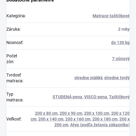
Kategória
:
Matrace taštičkové
Záruka
:
2 roky
Nosnosť
:
do 130 kg
Počet
7-zónový
zón
:
Tvrdosť
stredne mäkký
,
stredne tvrdý
matraca
:
Typ
STUDENÁ pena
,
VISCO pena
,
Taštičkový
matraca
:
200 x 80 cm
,
200 x 90 cm
,
200 x 100 cm
,
200 x 120
Veľkosť
:
cm
,
200 x 140 cm
,
200 x 160 cm
,
200 x 180 cm
,
200 x
200 cm
,
Atyp (podľa želania zákazníka)