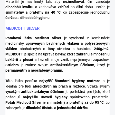
Materiál je navrhnutý tak, aby
nežmolkoval
, čím zaručuje
dlhodobú kvalitu
a zachováva
vzhľad
po dlhú dobu. Poťah je
snímateľný
a
prateľný na 40 °C
, čo zabezpečuje
jednoduchú
údržbu
a
dlhodobú hygienu
.
MEDICOTT SILVER
Poťahová látka Medicott Silver
je vyrobená z kombinácie
medicínsky upravených bavlnených vlákien
a
polyesterových
vlákien
obohatených o
ióny striebra
s hustotou
240g/m2
.
MEDICOTT
je špeciálna úprava bavlny, ktorá
zabraňuje množeniu
baktérií a plesní
a tiež eliminuje vznik nepríjemných zápachov.
Striebro
je známe svojim
antibakteriálnym účinkom
, ktorý je
permanentný
a
neoslabený praním
.
Táto látka ponúka
najvyšší štandard hygieny matraca
a je
ideálna pre
ľudí alergických na prach a roztoče
. Vďaka svojim
vysokým antibakteriálnym účinkom
je perfektná pre tých, ktorí
požadujú
najvyššiu úroveň hygieny
spánkového prostredia.
Poťah Medicott Silver
je
snímateľný
a
prateľný až do 95 °C
, čo
zabezpečuje
dlhodobú čistotu
a
jednoduchú údržbu
.