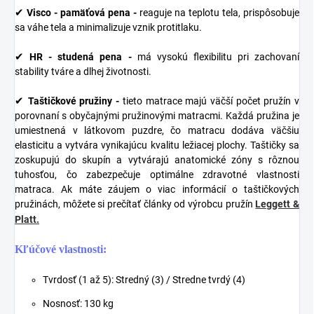
✔
Visco - pamäťová pena -
reaguje na teplotu tela, prispôsobuje
sa váhe tela a minimalizuje vznik protitlaku.
✔
HR - studená pena -
má vysokú flexibilitu pri zachovaní
stability tváre a dlhej životnosti.
✔
Taštičkové pružiny -
tieto matrace
majú väčší počet pružín v
porovnaní s obyčajnými pružinovými matracmi. Každá pružina je
umiestnená v látkovom puzdre, čo matracu dodáva väčšiu
elasticitu a vytvára vynikajúcu kvalitu ležiacej plochy. Taštičky sa
zoskupujú do skupín a vytvárajú anatomické zóny s rôznou
tuhosťou, čo zabezpečuje optimálne zdravotné vlastnosti
matraca. Ak máte záujem o viac informácií o taštičkových
pružinách, môžete si prečítať články od výrobcu pružín
Leggett &
Platt.
Kľúčové vlastnosti:
Tvrdosť (1 až 5): Stredný (3) / Stredne tvrdý (4)
Nosnosť: 130 kg