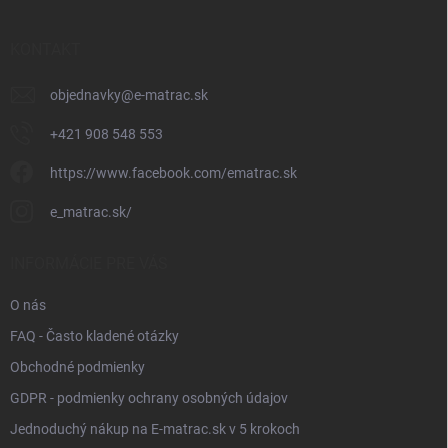
ä
t
i
KONTAKT
e
objednavky
@
e-matrac.sk
+421 908 548 553
https://www.facebook.com/ematrac.sk
e_matrac.sk/
INFORMÁCIE PRE VÁS
O nás
FAQ - Často kladené otázky
Obchodné podmienky
GDPR - podmienky ochrany osobných údajov
Jednoduchý nákup na E-matrac.sk v 5 krokoch