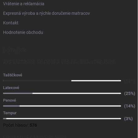
Vrátenie a reklamácia
Expresná výroba a rýchle doručenie matracov
Kontakt
Hodnotenie obchodu
DOTAZNÍK
AKÉ MATRACE SÚ PODĽA VÁS NAJKVALITNEJŠIE?
Taštičkové
(58%)
Latexové
(25%)
Penové
(14%)
Tempur
(3%)
Počet hlasov:
576
PRIJÍMAME ONLINE PLATBY