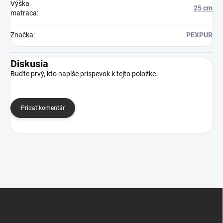
Výška
25 cm
matraca
:
Značka
:
PEXPUR
Diskusia
Buďte prvý, kto napíše príspevok k tejto položke.
Pridať komentár
Z
á
p