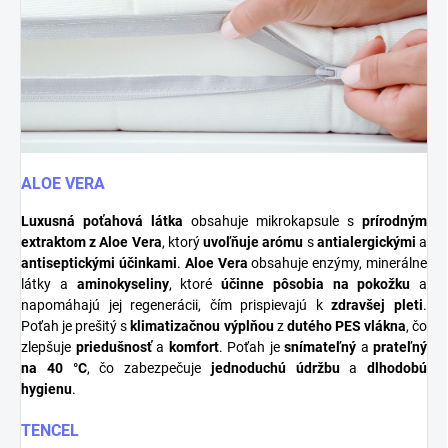
ALOE VERA
Luxusná poťahová látka
obsahuje mikrokapsule s
prírodným
extraktom z Aloe Vera
, ktorý
uvoľňuje arómu
s
antialergickými
a
antiseptickými účinkami
.
Aloe Vera
obsahuje enzýmy, minerálne
látky a
aminokyseliny
, ktoré
účinne pôsobia na pokožku
a
napomáhajú jej regenerácii, čím prispievajú k
zdravšej pleti
.
Poťah je prešitý s
klimatizačnou výplňou
z
dutého PES vlákna
, čo
zlepšuje
priedušnosť
a
komfort
. Poťah je
snímateľný
a
prateľný
na 40 °C
, čo zabezpečuje
jednoduchú údržbu
a
dlhodobú
hygienu
.
TENCEL