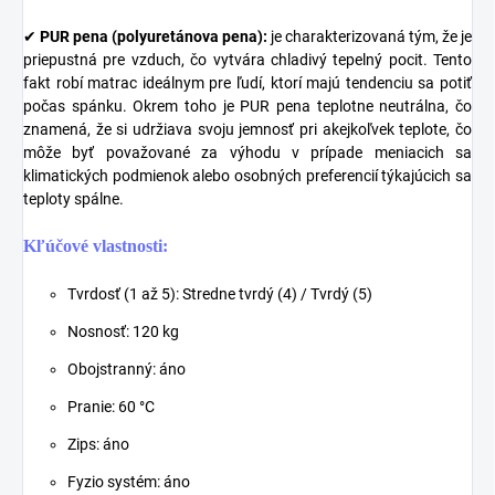
✔
PUR pena (polyuretánova pena):
je charakterizovaná tým, že je
priepustná pre vzduch, čo vytvára chladivý tepelný pocit. Tento
fakt robí matrac ideálnym pre ľudí, ktorí majú tendenciu sa potiť
počas spánku. Okrem toho je PUR pena teplotne neutrálna, čo
znamená, že si udržiava svoju jemnosť pri akejkoľvek teplote, čo
môže byť považované za výhodu v prípade meniacich sa
klimatických podmienok alebo osobných preferencií týkajúcich sa
teploty spálne.
Kľúčové vlastnosti:
Tvrdosť (1 až 5): Stredne tvrdý (4) / Tvrdý (5)
Nosnosť: 120 kg
Obojstranný: áno
Pranie: 60 °C
Zips: áno
Fyzio systém: áno