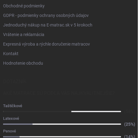
Obchodné podmienky
GDPR - podmienky ochrany osobných údajov
Jednoduchý nákup na E-matrac.sk v 5 krokoch
Vrátenie a reklamácia
Expresná výroba a rýchle doručenie matracov
Kontakt
Hodnotenie obchodu
DOTAZNÍK
AKÉ MATRACE SÚ PODĽA VÁS NAJKVALITNEJŠIE?
Taštičkové
(58%)
Latexové
(25%)
Penové
(14%)