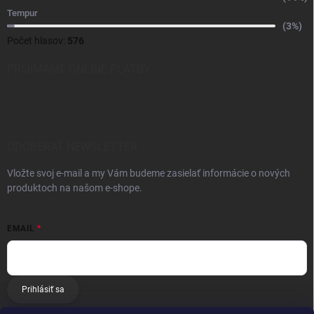
Tempur
(3%)
Počet hlasov:
576
PRIJÍMAME ONLINE PLATBY
ODOBERAŤ NEWSLETTER
Vložte svoj e-mail a my Vám budeme zasielať informácie o nových
produktoch na našom e-shope.
EMAIL
Prihlásiť sa