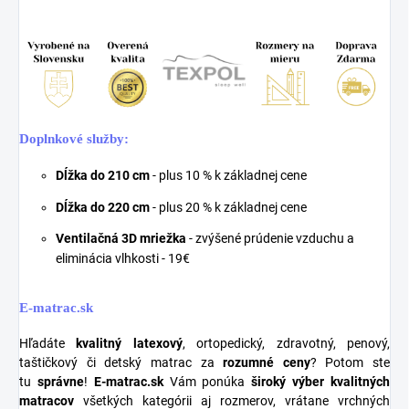
Doplnkové služby:
Dĺžka do 210 cm
- plus 10 % k základnej cene
Dĺžka do 220 cm
- plus 20 % k základnej cene
Ventilačná 3D mriežka
- zvýšené prúdenie vzduchu a
eliminácia vlhkosti - 19€
E-matrac.sk
Hľadáte
kvalitný latexový
, ortopedický, zdravotný, penový,
taštičkový či detský matrac za
rozumné ceny
? Potom ste
tu
správne
!
E-matrac.sk
Vám ponúka
široký výber kvalitných
matracov
všetkých kategórii aj rozmerov, vrátane vrchných