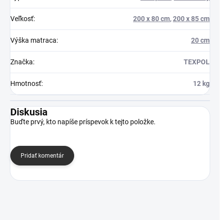
Veľkosť
:
200 x 80 cm
,
200 x 85 cm
Výška matraca
:
20 cm
Značka
:
TEXPOL
Hmotnosť
:
12 kg
Diskusia
Buďte prvý, kto napíše príspevok k tejto položke.
Pridať komentár