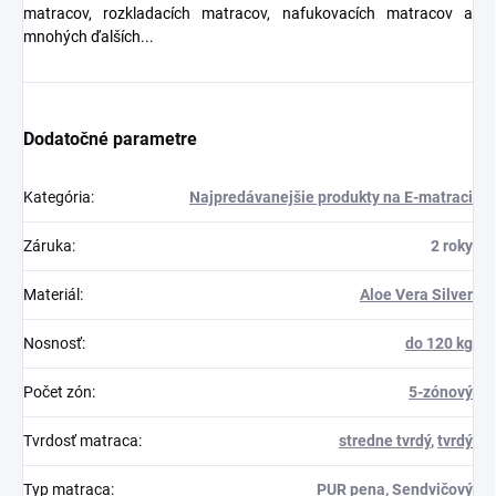
matracov, rozkladacích matracov, nafukovacích matracov a
mnohých ďalších...
Dodatočné parametre
Kategória
:
Najpredávanejšie produkty na E-matraci
Záruka
:
2 roky
Materiál
:
Aloe Vera Silver
Nosnosť
:
do 120 kg
Počet zón
:
5-zónový
Tvrdosť matraca
:
stredne tvrdý
,
tvrdý
Typ matraca
:
PUR pena
,
Sendvičový