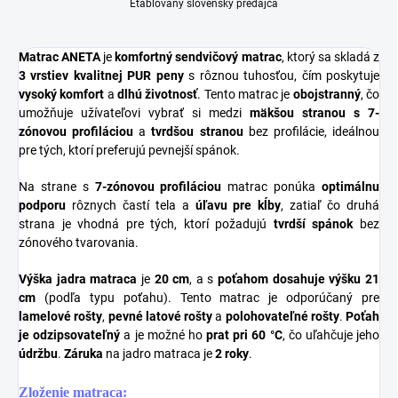
Etablovaný slovenský predajca
Matrac ANETA
je
komfortný sendvičový matrac
, ktorý sa skladá z
3 vrstiev kvalitnej PUR peny
s rôznou tuhosťou, čím poskytuje
vysoký komfort
a
dlhú životnosť
. Tento matrac je
obojstranný
, čo
umožňuje užívateľovi vybrať si medzi
mäkšou stranou s 7-
zónovou profiláciou
a
tvrdšou stranou
bez profilácie, ideálnou
pre tých, ktorí preferujú pevnejší spánok.
Na strane s
7-zónovou profiláciou
matrac ponúka
optimálnu
podporu
rôznych častí tela a
úľavu pre kĺby
, zatiaľ čo druhá
strana je vhodná pre tých, ktorí požadujú
tvrdší spánok
bez
zónového tvarovania.
Výška jadra matraca
je
20 cm
, a s
poťahom dosahuje výšku 21
cm
(podľa typu poťahu). Tento matrac je odporúčaný pre
lamelové rošty
,
pevné latové rošty
a
polohovateľné rošty
.
Poťah
je odzipsovateľný
a je možné ho
prat pri 60 °C
, čo uľahčuje jeho
údržbu
.
Záruka
na jadro matraca je
2 roky
.
Zloženie matraca: