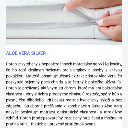
ALOE VERA SILVER
Poťah je vyrobený z hypoalergénnych materiálov najvyššej kvality,
čo ho robí ideálnym riešením pre alergikov a osoby s citlivou
pokožkou. Materiál obsahuje účinný extrakt z listov Aloe Vera, čo
poskytuje príjemný pocit chladu a je šetrný k pokožke užívateľa.
Poťah je prešívaný aktívnym striebrom, ktoré má antibakteriálne
vlastnosti. Ióny striebra prirodzene eliminujú roztoče, spóry húb a
plesní, čím dlhodobo udržiavajú matrac hygienicky svieži a bez
zápachu. Strieborné prešívanie v kombinácii s látkou Aloe Vera
navyše poskytuje matracu antistatické vlastnosti a atraktívny
vzhľad. Poťah je odzipsovateľný, rozdelený na 2 časti a možno ho
prať na 60°C. Taktiež je upravený proti žmolkovaniu.