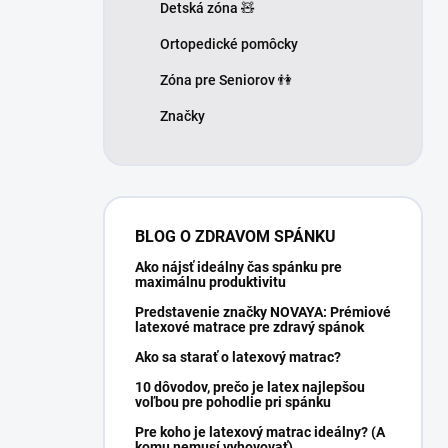
Detská zóna 🧸
Ortopedické pomôcky
Zóna pre Seniorov 👫
Značky
BLOG O ZDRAVOM SPÁNKU
Ako nájsť ideálny čas spánku pre
maximálnu produktivitu
Predstavenie značky NOVAYA: Prémiové
latexové matrace pre zdravý spánok
Ako sa starať o latexový matrac?
10 dôvodov, prečo je latex najlepšou
voľbou pre pohodlie pri spánku
Pre koho je latexový matrac ideálny? (A
komu nemusí vyhovovať)