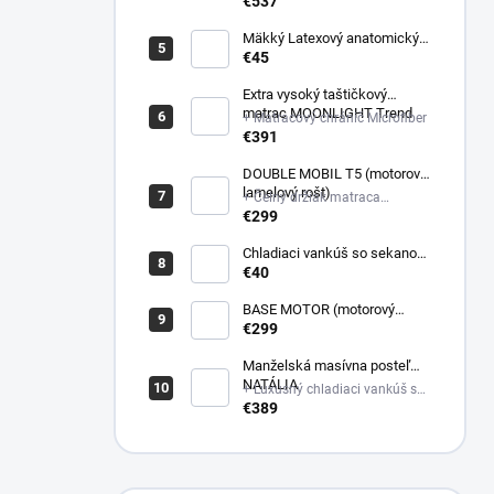
poťahovej látke matraca +
€537
Latexový anatomický vankúš
Mäkký Latexový anatomický
vankúš
€45
Extra vysoký taštičkový
matrac MOONLIGHT Trend
+ Matracový chránič Microfiber
€391
DOUBLE MOBIL T5 (motorový
lamelový rošt)
+ Čelný držiak matraca
plastový
€299
Chladiaci vankúš so sekanou
pamäťovou penou
€40
(Nastaviteľná výška)
BASE MOTOR (motorový
latový rošt)
€299
Manželská masívna posteľ
NATÁLIA
+ Luxusný chladiaci vankúš so
sekanou pamäťovou penou
€389