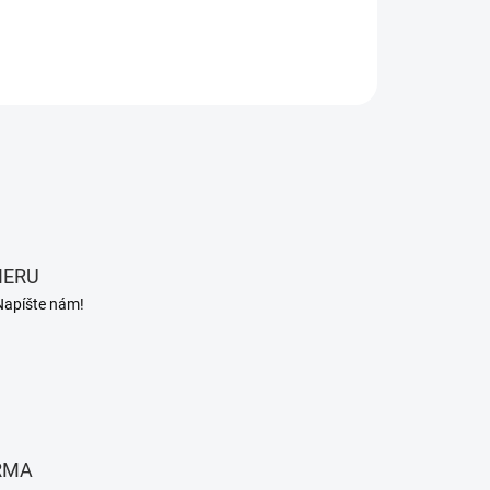
ILNÉ INFORMÁCIE
OPÝTAŤ SA
STRÁŽIŤ
IERU
Napíšte nám!
RMA