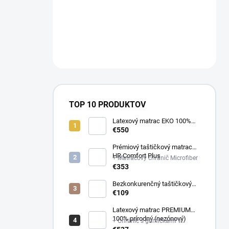
a
n
NÁM NA
e
OBJEDNAVKY@E-
l
MATRAC.SK↔️
TOP 10 PRODUKTOV
Latexový matrac EKO 100%
prírodný (multizónový)
€550
Prémiový taštičkový matrac
HR Comfort Plus
+ Matracový chránič Microfiber
€353
Bezkonkurenčný taštičkový
matrac Optima
€109
Latexový matrac PREMIUM
100% prírodný (nezónový)
+ Chránič s gumičkami v