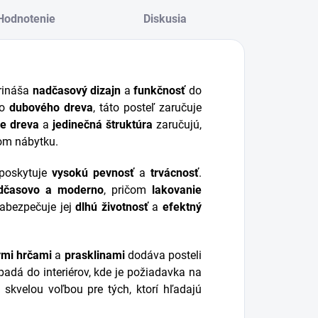
Hodnotenie
Diskusia
prináša
nadčasový dizajn
a
funkčnosť
do
bo
dubového dreva
, táto posteľ zaručuje
ie dreva
a
jedinečná štruktúra
zaručujú,
m nábytku.
 poskytuje
vysokú pevnosť
a
trvácnosť
.
dčasovo a moderno
, pričom
lakovanie
zabezpečuje jej
dlhú životnosť
a
efektný
ými hrčami
a
prasklinami
dodáva posteli
padá do interiérov, kde je požiadavka na
e skvelou voľbou pre tých, ktorí hľadajú