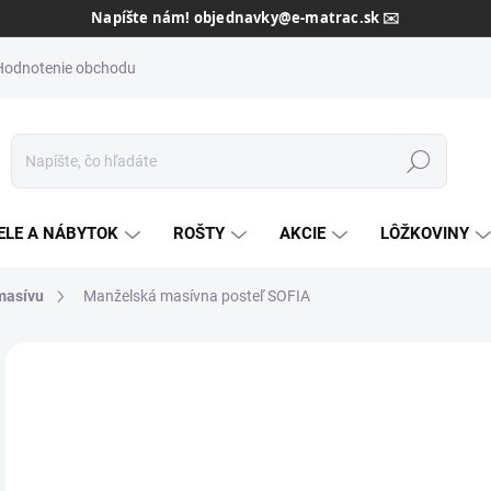
Dôveryhodný slovenský predajca od roku 2013 🇸🇰
Hodnotenie obchodu
Hľadať
ELE A NÁBYTOK
ROŠTY
AKCIE
LÔŽKOVINY
masívu
Manželská masívna posteľ SOFIA
Neohodnotené
Podrobnosti hodnotenia
ZNAČKA:
TEXPOL
AKCIA
o
ZADARMO
od