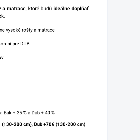
y a matrace
, ktoré budú
ideálne dopĺňať
ok.
zne vysoké rošty a matrace
morení pre DUB
ov
k: Buk + 35 % a Dub + 40 %
 (130-200 cm), Dub +70
€ (130-200 cm)