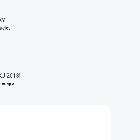
KY
ateľov
U 2013!
predajca