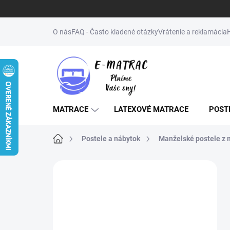
Prejsť
na
O nás
FAQ - Často kladené otázky
Vrátenie a reklamácia
obsah
MATRACE
LATEXOVÉ MATRACE
POST
Domov
Postele a nábytok
Manželské postele z 
B
o
↔️NENAŠLI STE
č
ŽELANÝ ROZMER
n
ý
(MATRAC, POSTEĽ,
p
ROŠT)? NAPÍŠTE