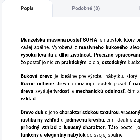
spracovanie a
výrezmi, precízne
Popis
Podobné (8)
nadčasový dizajn.
spracovanie a
Vyrobené na
nadčasový dizajn.
Slovensku,
Vyrobené na
možnosť výroby na
Slovensku,...
mieru,...
Manželská masívna posteľ SOFIA
je nábytok, ktorý 
vašej spálne. Vyrobená z
masívneho bukového
ale
vysokú kvalitu
a
dlhú životnosť
.
Precízne spracovan
že posteľ je nielen
praktickým
, ale aj
estetickým
kúsko
Bukové drevo
je ideálne pre výrobu nábytku, ktorý
Rôzne odtiene dreva
umožňujú posteli pôsobiť
na
dreva
zvyšuje
tvrdosť
a
mechanickú odolnosť
, čím 
vzhľad
.
Drevo dub
s jeho
charakteristickou textúrou
,
vrasten
rustikálny vzhľad
a
jedinečnú kresbu
, čím ideálne za
prírodný vzhľad
a
luxusný charakter
. Táto posteľ j
funkčný a elegantný nábytok
do svojej spálne.