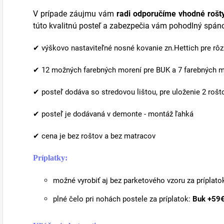
V prípade záujmu vám
radi odporučíme vhodné rošt
túto kvalitnú posteľ a zabezpečia vám pohodlný spán
✔
výškovo nastaviteľné nosné kovanie zn.Hettich pre rô
✔ 12 možných farebných morení pre BUK a 7 farebných 
✔ posteľ dodáva so stredovou lištou, pre uloženie 2 rošt
✔
posteľ je dodávaná v demonte - montáž ľahká
✔
cena je bez roštov a bez matracov
Príplatky:
možné vyrobiť aj bez parketového vzoru za príplato
plné čelo pri nohách postele za príplatok:
Buk +59€