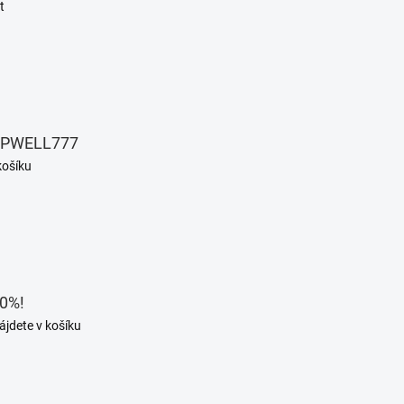
t
EPWELL777
košíku
0%!
ájdete v košíku