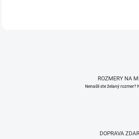
DETA
ROZMERY NA M
Nenašli ste želaný rozmer? 
DOPRAVA ZDA