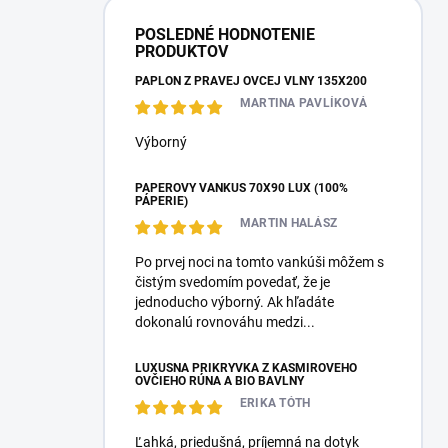
POSLEDNÉ HODNOTENIE
PRODUKTOV
PAPLÓN Z PRAVEJ OVČEJ VLNY 135X200
MARTINA PAVLÍKOVÁ
Výborný
PÁPEROVÝ VANKÚŠ 70X90 LUX (100%
PÁPERIE)
MARTIN HALÁSZ
Po prvej noci na tomto vankúši môžem s
čistým svedomím povedať, že je
jednoducho výborný. Ak hľadáte
dokonalú rovnováhu medzi...
LUXUSNÁ PRIKRÝVKA Z KAŠMÍROVÉHO
OVČIEHO RÚNA A BIO BAVLNY
ERIKA TÓTH
Ľahká, priedušná, príjemná na dotyk