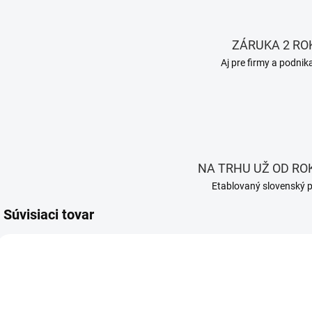
ZÁRUKA 2 RO
Aj pre firmy a podnik
NA TRHU UŽ OD ROK
Etablovaný slovenský 
Súvisiaci tovar
AKCIA
AKCIA
ZADARMO
ZADARMO