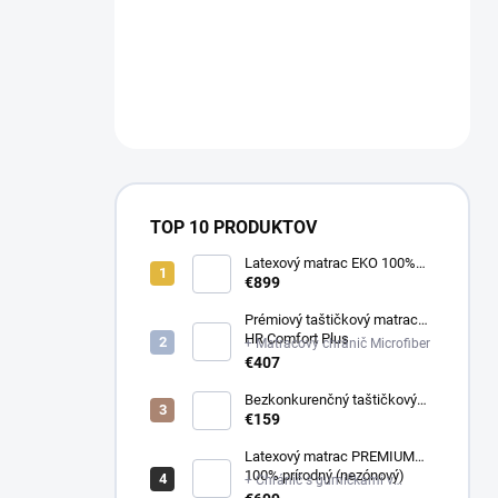
a
n
NÁM NA
e
OBJEDNAVKY@E-
l
MATRAC.SK↔️
TOP 10 PRODUKTOV
Latexový matrac EKO 100%
prírodný (multizónový)
€899
Prémiový taštičkový matrac
HR Comfort Plus
+ Matracový chránič Microfiber
€407
Bezkonkurenčný taštičkový
matrac Optima
€159
Latexový matrac PREMIUM
100% prírodný (nezónový)
+ Chránič s gumičkami v