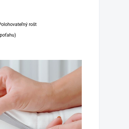
Polohovateľný rošt
 poťahu)