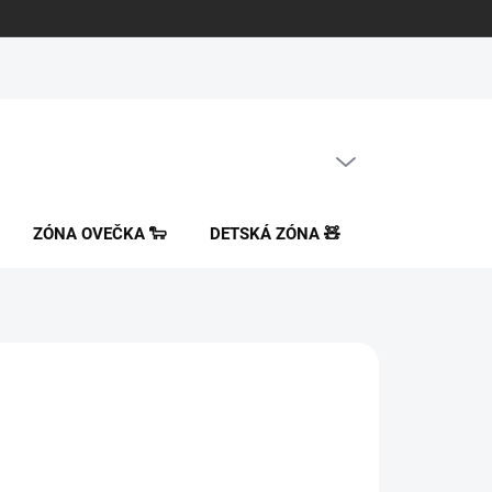
PRÁZDNY KOŠÍK
NÁKUPNÝ
KOŠÍK
ZÓNA OVEČKA 🐑
DETSKÁ ZÓNA 🧸
ORTOPEDICK
 €46
od
€44
€36
bez DPH