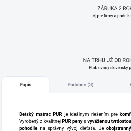
ZÁRUKA 2 RO
Aj pre firmy a podnik
NA TRHU UŽ OD ROK
Etablovaný slovenský 
Popis
Podobné (3)
Detský matrac PUR
je ideálnym riešením pre
komf
Vyrobený z kvalitnej
PUR peny
s
vyváženou tvrdosťo
pohodlie
na správny vývoj dieťaťa. Je
obojstrann