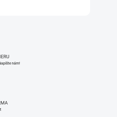
OPÝTAŤ SA
STRÁŽIŤ
IERU
Napíšte nám!
RMA
t