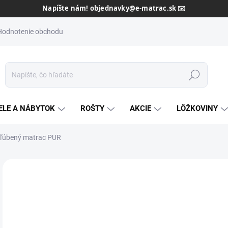
Dôveryhodný slovenský predajca od roku 2013 🇸🇰
Hodnotenie obchodu
Hľadať
ELE A NÁBYTOK
ROŠTY
AKCIE
LÔŽKOVINY
bľúbený matrac PUR
Neohodnotené
Podrobnosti hodnotenia
ZNAČKA:
TEXPOL
AKCIA
od
ZADARMO
od