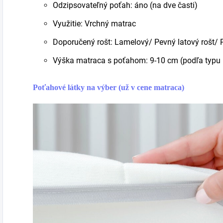
Odzipsovateľný poťah: áno (na dve časti)
Využitie: Vrchný matrac
Doporučený rošt: Lamelový/ Pevný latový rošt/ 
Výška matraca s poťahom: 9-10 cm (podľa typu
Poťahové látky na výber (už v cene matraca)