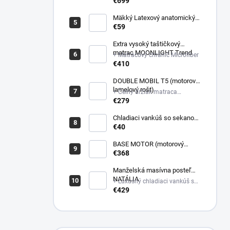
poťahovej látke matraca +
€699
Latexový anatomický vankúš
Mäkký Latexový anatomický
vankúš
€59
Extra vysoký taštičkový
matrac MOONLIGHT Trend
+ Matracový chránič Microfiber
€410
DOUBLE MOBIL T5 (motorový
lamelový rošt)
+ Čelný držiak matraca
plastový
€279
Chladiaci vankúš so sekanou
pamäťovou penou
€40
(Nastaviteľná výška)
BASE MOTOR (motorový
latový rošt)
€368
Manželská masívna posteľ
NATÁLIA
+ Luxusný chladiaci vankúš so
sekanou pamäťovou penou
€429