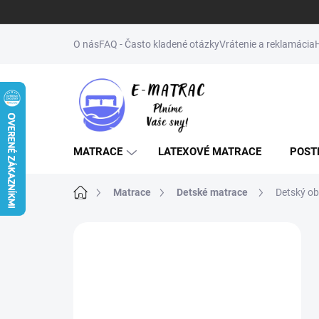
Prejsť
na
O nás
FAQ - Často kladené otázky
Vrátenie a reklamácia
obsah
MATRACE
LATEXOVÉ MATRACE
POST
Domov
Matrace
Detské matrace
Detský o
B
o
↔️NENAŠLI STE
č
ŽELANÝ ROZMER
n
ý
(MATRAC, POSTEĽ,
p
ROŠT)? NAPÍŠTE