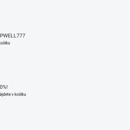
EPWELL777
košíku
0%!
ájdete v košíku