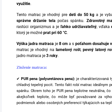
využitie
.
Tento matrac je vhodný pre
deti do 50 kg
a je vy
správne držanie tela
počas spánku.
Zdravotný ma
rastúci organizmus a je
ľahko udržiavateľný
, vďaka
ktorý je možné
prat pri 60 °C
.
Výška jadra matraca
je
8 cm
a s
poťahom dosahuje v
matrac je vhodný na
lamelový rošt
,
pevný latový ro
jadro matraca je
3 roky
.
Zloženie matraca:
✔
PUR pena (polyuretánova pena):
je charakterizovaná t
chladivý tepelný pocit. Tento fakt robí matrac ideálnym p
spánku. Okrem toho je PUR pena teplotne neutrálna, čo 
akejkoľvek teplote, čo môže byť považované za výho
podmienok alebo osobných preferencií týkajúcich sa tepl