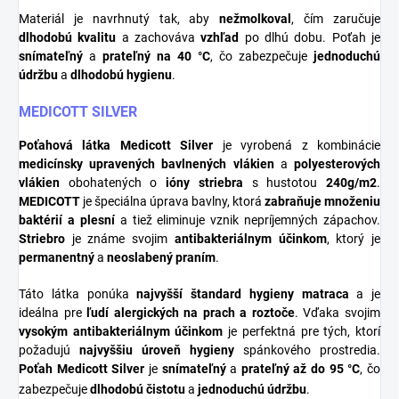
Materiál je navrhnutý tak, aby
nežmolkoval
, čím zaručuje
dlhodobú kvalitu
a zachováva
vzhľad
po dlhú dobu. Poťah je
snímateľný
a
prateľný na 40 °C
, čo zabezpečuje
jednoduchú
údržbu
a
dlhodobú hygienu
.
MEDICOTT SILVER
Poťahová látka Medicott Silver
je vyrobená z kombinácie
medicínsky upravených bavlnených vlákien
a
polyesterových
vlákien
obohatených o
ióny striebra
s hustotou
240g/m2
.
MEDICOTT
je špeciálna úprava bavlny, ktorá
zabraňuje množeniu
baktérií a plesní
a tiež eliminuje vznik nepríjemných zápachov.
Striebro
je známe svojim
antibakteriálnym účinkom
, ktorý je
permanentný
a
neoslabený praním
.
Táto látka ponúka
najvyšší štandard hygieny matraca
a je
ideálna pre
ľudí alergických na prach a roztoče
. Vďaka svojim
vysokým antibakteriálnym účinkom
je perfektná pre tých, ktorí
požadujú
najvyššiu úroveň hygieny
spánkového prostredia.
Poťah Medicott Silver
je
snímateľný
a
prateľný až do 95 °C
, čo
zabezpečuje
dlhodobú čistotu
a
jednoduchú údržbu
.