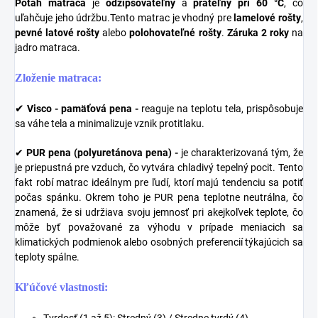
Poťah matraca
je
odzipsovateľný
a
prateľný pri 60 °C
, čo
uľahčuje jeho údržbu.Tento matrac je vhodný pre
lamelové rošty
,
pevné latové rošty
alebo
polohovateľné rošty
.
Záruka 2 roky
na
jadro matraca.
Zloženie matraca:
✔
Visco - pamäťová pena -
reaguje na teplotu tela, prispôsobuje
sa váhe tela a minimalizuje vznik protitlaku.
✔
PUR pena (polyuretánova pena) -
je charakterizovaná tým, že
je priepustná pre vzduch, čo vytvára chladivý tepelný pocit. Tento
fakt robí matrac ideálnym pre ľudí, ktorí majú tendenciu sa potiť
počas spánku. Okrem toho je PUR pena teplotne neutrálna, čo
znamená, že si udržiava svoju jemnosť pri akejkoľvek teplote, čo
môže byť považované za výhodu v prípade meniacich sa
klimatických podmienok alebo osobných preferencií týkajúcich sa
teploty spálne.
Kľúčové vlastnosti:
Tvrdosť (1 až 5): Stredný (3) / Stredne tvrdý (4)