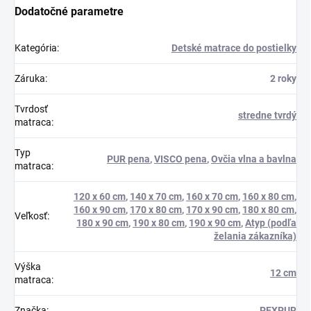
Dodatočné parametre
Kategória
:
Detské matrace do postielky
Záruka
:
2 roky
Tvrdosť
stredne tvrdý
matraca
:
Typ
PUR pena
,
VISCO pena
,
Ovčia vlna a bavlna
matraca
:
120 x 60 cm
,
140 x 70 cm
,
160 x 70 cm
,
160 x 80 cm
,
160 x 90 cm
,
170 x 80 cm
,
170 x 90 cm
,
180 x 80 cm
,
Veľkosť
:
180 x 90 cm
,
190 x 80 cm
,
190 x 90 cm
,
Atyp (podľa
želania zákazníka)
Výška
12 cm
matraca
:
Značka
:
PEXPUR