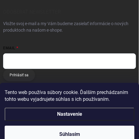
ODOBERAŤ NEWSLETTER
Vložte svoj e-mail a my Vám budeme zasielať informácie o nových
produktoch na našom e-shope.
EMAIL
Prihlásiť sa
Tento web používa súbory cookie. Ďalším prechádzaním
tohto webu vyjadrujete súhlas s ich používaním.
Nastavenie
Copyright 2026
E-matrac.sk
. Všetky práva vyhradené.
Súhlasím