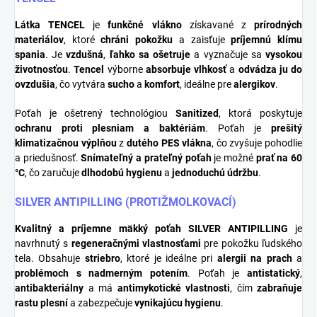
Látka TENCEL
je
funkčné vlákno
získavané z
prírodných
materiálov
, ktoré
chráni pokožku
a zaisťuje
príjemnú klímu
spania
. Je
vzdušná
,
ľahko sa ošetruje
a vyznačuje sa
vysokou
životnosťou
.
Tencel
výborne
absorbuje vlhkosť
a
odvádza ju do
ovzdušia
, čo vytvára
sucho
a
komfort
, ideálne pre
alergikov
.
Poťah je ošetrený technológiou
Sanitized
, ktorá poskytuje
ochranu proti plesniam a baktériám
. Poťah je
prešitý
klimatizačnou výplňou
z
dutého PES vlákna
, čo zvyšuje pohodlie
a priedušnosť.
Snímateľný a prateľný poťah
je možné
prať na 60
°C
, čo zaručuje
dlhodobú hygienu
a
jednoduchú údržbu
.
SILVER ANTIPILLING (PROTIŽMOLKOVACÍ)
Kvalitný a príjemne mäkký poťah
SILVER ANTIPILLING
je
navrhnutý s
regeneračnými vlastnosťami
pre pokožku ľudského
tela. Obsahuje
striebro
, ktoré je ideálne pri
alergii na prach
a
problémoch s nadmerným potením
. Poťah je
antistatický
,
antibakteriálny
a má
antimykotické vlastnosti
, čím
zabraňuje
rastu plesní
a zabezpečuje
vynikajúcu hygienu
.