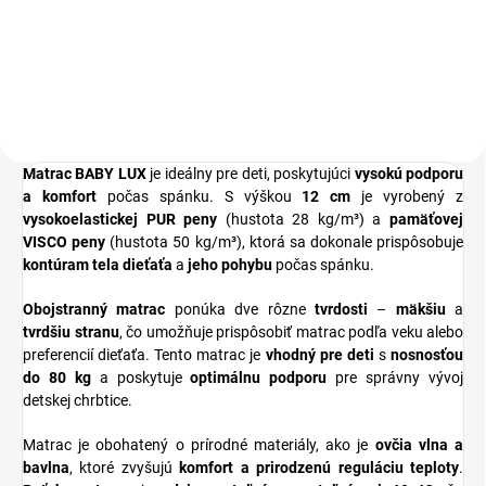
funkčnosť s precíznym
lamiel s posuvnými opaskami.
spracovaním bukového alebo
Nosnosť 130 kg, výška roštu 5,5
dubového dreva. Vyrobená na
cm. Rošt je po celej...
Slovensku z dreva zo slovenských
lesov,...
Matrac BABY LUX
je ideálny pre deti, poskytujúci
vysokú podporu
a komfort
počas spánku. S výškou
12 cm
je vyrobený z
vysokoelastickej PUR peny
(hustota 28 kg/m³) a
pamäťovej
VISCO peny
(hustota 50 kg/m³), ktorá sa dokonale prispôsobuje
kontúram tela dieťaťa
a
jeho pohybu
počas spánku.
Obojstranný matrac
ponúka dve rôzne
tvrdosti
–
mäkšiu
a
tvrdšiu stranu
, čo umožňuje prispôsobiť matrac podľa veku alebo
preferencií dieťaťa. Tento matrac je
vhodný pre deti
s
nosnosťou
do 80 kg
a poskytuje
optimálnu podporu
pre správny vývoj
detskej chrbtice.
Matrac je obohatený o prírodné materiály, ako je
ovčia vlna a
bavlna
, ktoré zvyšujú
komfort a prirodzenú reguláciu teploty
.