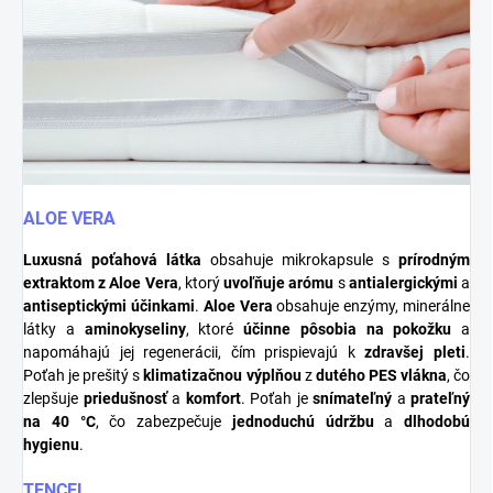
ALOE VERA
Luxusná poťahová látka
obsahuje mikrokapsule s
prírodným
extraktom z Aloe Vera
, ktorý
uvoľňuje arómu
s
antialergickými
a
antiseptickými účinkami
.
Aloe Vera
obsahuje enzýmy, minerálne
látky a
aminokyseliny
, ktoré
účinne pôsobia na pokožku
a
napomáhajú jej regenerácii, čím prispievajú k
zdravšej pleti
.
Poťah je prešitý s
klimatizačnou výplňou
z
dutého PES vlákna
, čo
zlepšuje
priedušnosť
a
komfort
. Poťah je
snímateľný
a
prateľný
na 40 °C
, čo zabezpečuje
jednoduchú údržbu
a
dlhodobú
hygienu
.
TENCEL