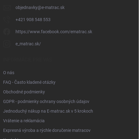
e
objednavky
@
e-matrac.sk
+421 908 548 553
https://www.facebook.com/ematrac.sk
e_matrac.sk/
INFORMÁCIE PRE VÁS
O nás
FAQ - Často kladené otázky
Obchodné podmienky
GDPR - podmienky ochrany osobných údajov
Jednoduchý nákup na E-matrac.sk v 5 krokoch
Vrátenie a reklamácia
Expresná výroba a rýchle doručenie matracov