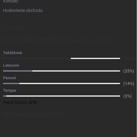
Kontakt
Hodnotenie obchodu
DOTAZNÍK
AKÉ MATRACE SÚ PODĽA VÁS NAJKVALITNEJŠIE?
Taštičkové
(58%)
Latexové
(25%)
Penové
(14%)
Tempur
(3%)
Počet hlasov:
576
PRIJÍMAME ONLINE PLATBY