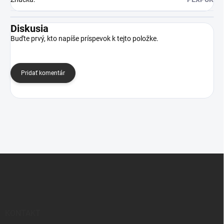
Diskusia
Buďte prvý, kto napíše príspevok k tejto položke.
Pridať komentár
Z
á
p
ä
t
i
KONTAKT