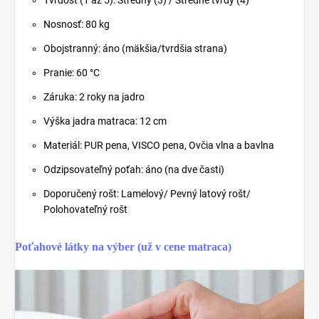
Nosnosť: 80 kg
Obojstranný: áno (mäkšia/tvrdšia strana)
Pranie: 60 °C
Záruka: 2 roky na jadro
Výška jadra matraca: 12 cm
Materiál: PUR pena, VISCO pena, Ovčia vlna a bavlna
Odzipsovateľný poťah: áno (na dve časti)
Doporučený rošt: Lamelový/ Pevný latový rošt/
Polohovateľný rošt
Poťahové látky na výber (už v cene matraca)