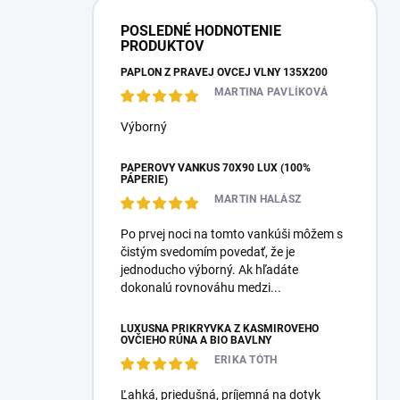
POSLEDNÉ HODNOTENIE
PRODUKTOV
PAPLÓN Z PRAVEJ OVČEJ VLNY 135X200
MARTINA PAVLÍKOVÁ
Výborný
PÁPEROVÝ VANKÚŠ 70X90 LUX (100%
PÁPERIE)
MARTIN HALÁSZ
Po prvej noci na tomto vankúši môžem s
čistým svedomím povedať, že je
jednoducho výborný. Ak hľadáte
dokonalú rovnováhu medzi...
LUXUSNÁ PRIKRÝVKA Z KAŠMÍROVÉHO
OVČIEHO RÚNA A BIO BAVLNY
ERIKA TÓTH
Ľahká, priedušná, príjemná na dotyk