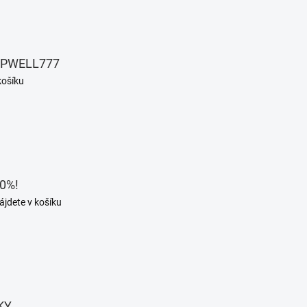
EPWELL777
košíku
0%!
ájdete v košíku
KY