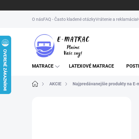
Prejsť
na
O nás
FAQ - Často kladené otázky
Vrátenie a reklamácia
obsah
MATRACE
LATEXOVÉ MATRACE
POST
Domov
AKCIE
Najpredávanejšie produkty na E-
B
o
↔️NENAŠLI STE
č
ŽELANÝ ROZMER
n
ý
(MATRAC, POSTEĽ,
p
ROŠT)? NAPÍŠTE