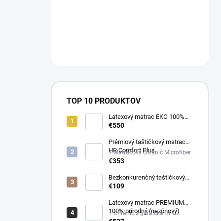
a
n
NÁM NA
e
OBJEDNAVKY@E-
l
MATRAC.SK↔️
TOP 10 PRODUKTOV
Latexový matrac EKO 100%
prírodný (multizónový)
€550
Prémiový taštičkový matrac
HR Comfort Plus
+ Matracový chránič Microfiber
€353
Bezkonkurenčný taštičkový
matrac Optima
€109
Latexový matrac PREMIUM
100% prírodný (nezónový)
+ Chránič s gumičkami v