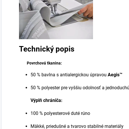
Technický popis
Povrchová tkanina:
50 % bavlna s antialergickou úpravou
Aegis™
50 % polyester pre vyššiu odolnosť a jednoduch
Výplň chrániča:
100 % polyesterové duté rúno
Mäkké, priedušné a tvarovo stabilné materiály