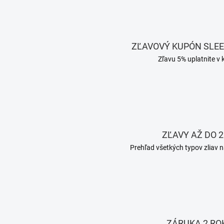
ZĽAVOVÝ KUPÓN SLE
Zľavu 5% uplatnite v 
ZĽAVY AŽ DO 2
Prehľad všetkých typov zliav n
ZÁRUKA 2 RO