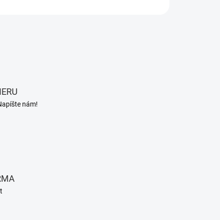
OPÝTAŤ SA
STRÁŽIŤ
IERU
Napíšte nám!
RMA
t