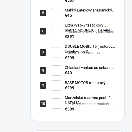
poťahovej látke matraca +
€537
Latexový anatomický vankúš
Mäkký Latexový anatomický
vankúš
€45
Extra vysoký taštičkový
matrac MOONLIGHT Trend
+ Matracový chránič Microfiber
€391
DOUBLE MOBIL T5 (motorový
lamelový rošt)
+ Čelný držiak matraca
plastový
€299
Chladiaci vankúš so sekanou
pamäťovou penou
€40
(Nastaviteľná výška)
BASE MOTOR (motorový
latový rošt)
€299
Manželská masívna posteľ
NATÁLIA
+ Luxusný chladiaci vankúš so
sekanou pamäťovou penou
€389