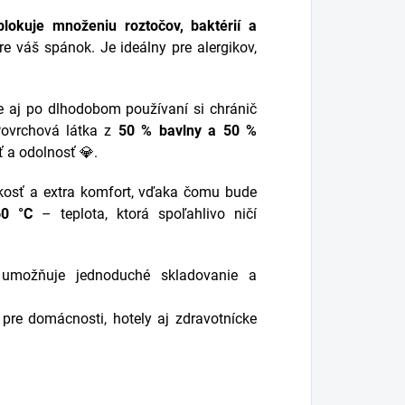
blokuje množeniu roztočov, baktérií a
re váš spánok. Je ideálny pre alergikov,
e aj po dlhodobom používaní si chránič
Povrchová látka z
50 % bavlny a 50 %
 a odolnosť 💎.
osť a extra komfort, vďaka čomu bude
60 °C
– teplota, ktorá spoľahlivo ničí
umožňuje jednoduché skladovanie a
re domácnosti, hotely aj zdravotnícke