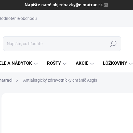
Dôveryhodný slovenský predajca od roku 2013 🇸🇰
Hodnotenie obchodu
Hľadať
ELE A NÁBYTOK
ROŠTY
AKCIE
LÔŽKOVINY
matraci
Antialergický zdravotnícky chránič Aegis
Neohodnotené
Podrobnosti hodnotenia
ZNAČKA:
HILDIN
AKCIA
o
ZADARMO
od