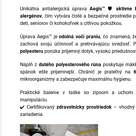
Unikátna antialergická úprava
Aegis™
🛡️
aktívne 
alergénov
, čím vytvára čisté a bezpečné prostredie p
deti, seniorov či kohokoľvek s citlivou pokožkou.
Úprava Aegis™ je
odolná voči praniu
, čo znamená, ž
zachová svoju účinnosť a pretrvávajúcu sviežosť. 
polyesteru
ponúka príjemný dotyk, vysokú priedušnosť
Náplň z
dutého polyesterového rúna
poskytuje mäkk
spánok ešte príjemnejší. Chránič je prateľný na
mikroorganizmy a zabezpečuje maximálnu hygienu.
Praktické balenie v taške so zipsom a uchom 
manipuláciu.
✔️ Certifikovaný
zdravotnícky prostriedok
– vhodný p
zariadenia.