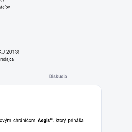
ateľov
U 2013!
predajca
Diskusia
racovým chráničom
Aegis™
, ktorý prináša