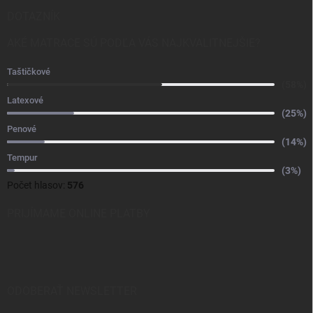
DOTAZNÍK
AKÉ MATRACE SÚ PODĽA VÁS NAJKVALITNEJŠIE?
Taštičkové
(58%)
Latexové
(25%)
Penové
(14%)
Tempur
(3%)
Počet hlasov:
576
PRIJÍMAME ONLINE PLATBY
ODOBERAŤ NEWSLETTER