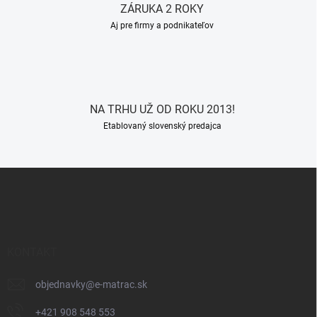
ZÁRUKA 2 ROKY
Aj pre firmy a podnikateľov
NA TRHU UŽ OD ROKU 2013!
Etablovaný slovenský predajca
Z
á
p
ä
t
i
KONTAKT
e
objednavky
@
e-matrac.sk
+421 908 548 553