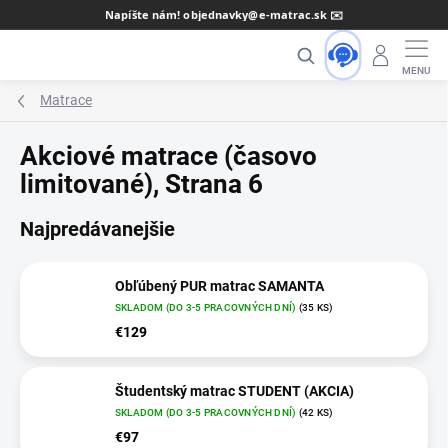
Prejsť
Napíšte nám! objednavky@e-matrac.sk ✉️
na
Hľadať
obsah
Matrace
Akciové matrace (časovo
limitované)
, Strana 6
Najpredávanejšie
Obľúbený PUR matrac SAMANTA
SKLADOM (DO 3-5 PRACOVNÝCH DNÍ)
(35 KS)
€129
Študentský matrac STUDENT (AKCIA)
SKLADOM (DO 3-5 PRACOVNÝCH DNÍ)
(42 KS)
€97