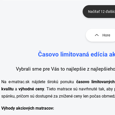
do...
Načítať 12 ďalší
O
v
l
Hore
á
d
a
Časovo limitovaná edícia a
c
i
e
Vybrali sme pre Vás to najlepšie z najlepšie
p
r
v
Na e-matrac.sk nájdete širokú ponuku
časovo limitovanýc
k
y
kvalitu
a
výhodné ceny
. Tieto matrace sú navrhnuté tak, aby
v
spánku, pričom sú dostupné za znížené ceny len počas obmed
ý
p
i
Výhody akciových matracov:
s