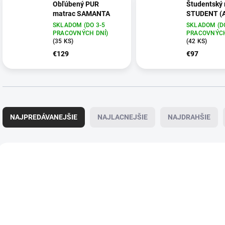
Obľúbený PUR
Študentský
matrac SAMANTA
STUDENT (
SKLADOM (DO 3-5
SKLADOM (DO
PRACOVNÝCH DNÍ)
PRACOVNÝCH
(35 KS)
(42 KS)
€129
€97
R
a
NAJPREDÁVANEJŠIE
NAJLACNEJŠIE
NAJDRAHŠIE
d
e
n
V
i
ý
AKCIA
AKCIA
e
p
p
i
r
ZADARMO
s
o
p
d
r
u