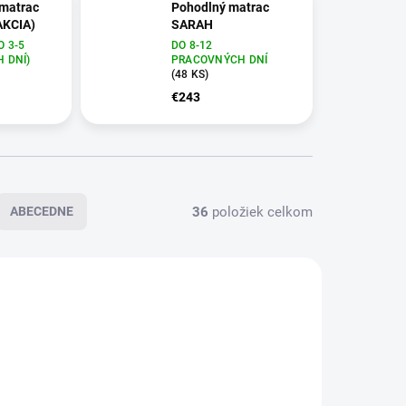
 matrac
Pohodlný matrac
AKCIA)
SARAH
 3-5
DO 8-12
 DNÍ)
PRACOVNÝCH DNÍ
(48 KS)
€243
36
položiek celkom
ABECEDNE
AKCIA
ZADARMO