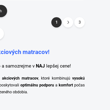
ch
1
3
S
t
r
á
kciových matracov!
n
k
o
ho a samozrejme v
NAJ
lepšej cene!
v
h akciových matracov
, ktoré kombinujú
vysokú
a
 poskytovali
optimálnu podporu
a
komfort
počas
n
zeného obdobia.
i
e