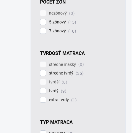
POČET ZÓN
nezónový
0
5-zónový
15
7-zónový
10
TVRDOSŤ MATRACA
stredne mäkký
0
stredne tvrdý
35
tvrdší
0
tvrdý
9
extra tvrdý
1
TYP MATRACA