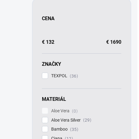
CENA
€
132
€
1690
ZNAČKY
TEXPOL
36
MATERIÁL
Aloe Vera
0
Aloe Vera Silver
29
Bamboo
35
Ciana
12