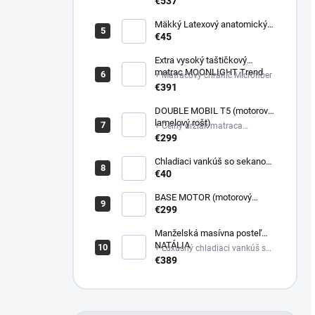
poťahovej látke matraca +
€537
Latexový anatomický vankúš
Mäkký Latexový anatomický
vankúš
€45
Extra vysoký taštičkový
matrac MOONLIGHT Trend
+ Matracový chránič Microfiber
€391
DOUBLE MOBIL T5 (motorový
lamelový rošt)
+ Čelný držiak matraca
plastový
€299
Chladiaci vankúš so sekanou
pamäťovou penou
€40
(Nastaviteľná výška)
BASE MOTOR (motorový
latový rošt)
€299
Manželská masívna posteľ
NATÁLIA
+ Luxusný chladiaci vankúš so
sekanou pamäťovou penou
€389