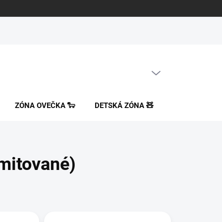
PRÁZDNY KOŠÍK
NÁKUPNÝ
KOŠÍK
ZÓNA OVEČKA 🐑
DETSKÁ ZÓNA 🧸
ORTOPEDICK
mitované)