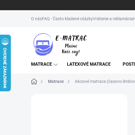
Prejsť
na
O nás
FAQ - Často kladené otázky
Vrátenie a reklamácia
obsah
MATRACE
LATEXOVÉ MATRACE
POST
Domov
Matrace
Akciové matrace (časovo limito
B
o
↔️NENAŠLI STE
č
ŽELANÝ ROZMER
n
ý
(MATRAC, POSTEĽ,
p
ROŠT)? NAPÍŠTE