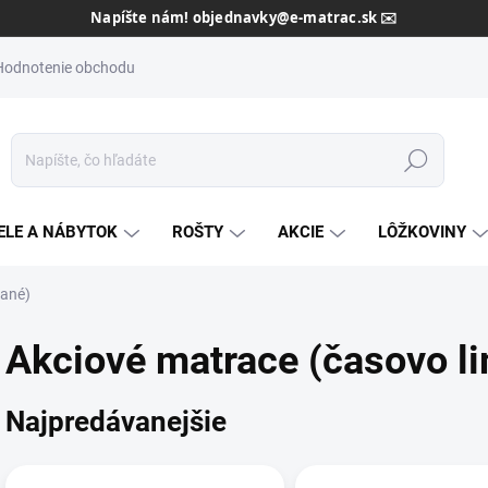
Dôveryhodný slovenský predajca od roku 2013 🇸🇰
Hodnotenie obchodu
Hľadať
ELE A NÁBYTOK
ROŠTY
AKCIE
LÔŽKOVINY
vané)
Akciové matrace (časovo li
Najpredávanejšie