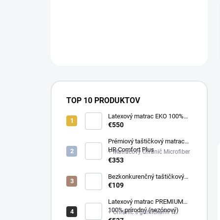
a
n
NÁM NA
e
OBJEDNAVKY@E-
l
MATRAC.SK↔️
TOP 10 PRODUKTOV
Latexový matrac EKO 100%
prírodný (multizónový)
€550
Prémiový taštičkový matrac
HR Comfort Plus
+ Matracový chránič Microfiber
€353
Bezkonkurenčný taštičkový
matrac Optima
€109
Latexový matrac PREMIUM
100% prírodný (nezónový)
+ Chránič s gumičkami v