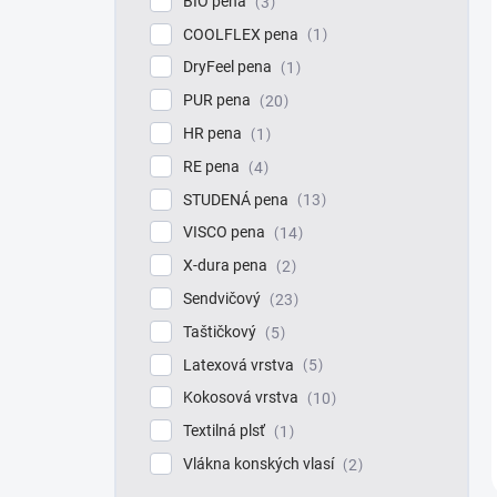
BIO pena
3
COOLFLEX pena
1
DryFeel pena
1
PUR pena
20
HR pena
1
RE pena
4
STUDENÁ pena
13
VISCO pena
14
X-dura pena
2
Sendvičový
23
Taštičkový
5
Latexová vrstva
5
Kokosová vrstva
10
Textilná plsť
1
Vlákna konských vlasí
2